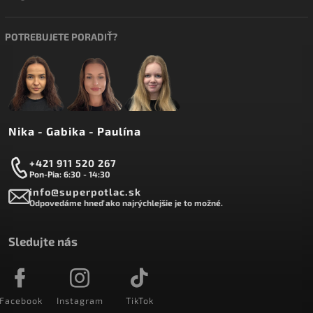
POTREBUJETE PORADIŤ?
Nika - Gabika - Paulína
+421 911 520 267
Pon-Pia: 6:30 - 14:30
info@superpotlac.sk
Odpovedáme hneď ako najrýchlejšie je to možné.
Sledujte nás
Facebook
Instagram
TikTok