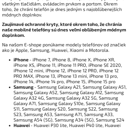
všetkým tlačidlám, ovládacím prvkom a portom. Okrem
toho, že chráni telefón je dnes jedným s najobľúbenejších
módnych doplnkov.
Zaujímavé ochranné kryty, ktoré okrem toho, že chránia
naše mobilné telefóny sú dnes veľmi obľúbeným módnym
doplnkom.
Na našom E-shope ponúkame modely telefónov od značiek
ako je Apple, Samsung, Huawei, Xiaomi a Motorola.
iPhone
- iPhone 7, iPhone 8, iPhone X, iPhone XR,
iPhone XS, iPhone 11, iPhone 11 PRO, iPhone SE 2020,
iPhone 12 mini, iPhone 12, iPhone 12 PRO, iPhone 12
PRO MAX, iPhone 13, iPhone 13 mini, iPhone 13 pro,
iPhone 14, iPhone 14 pro, iPhone 15, iPhone 15 pro
Samsung
- Samsung Galaxy A21, Samsung Galaxy A51,
Samsung Galaxy A52, Samsung Galaxy A12, Samsung
Galaxy A32 4G, Samsung Galaxy A32 5G, Samsung
Galaxy A71, Samsung Galaxy S10e, Samsung Galaxy
S11, Samsung Galaxy S20, Samsung S22, Samsung
S23, Samsung A53, Samsung A71, Samsung A33,
Samsung A54 (5G), Samsung A34 (5G), Samsung S24
Huawei
- Huawei P30 lite, Huawei P40 lite, Huawei