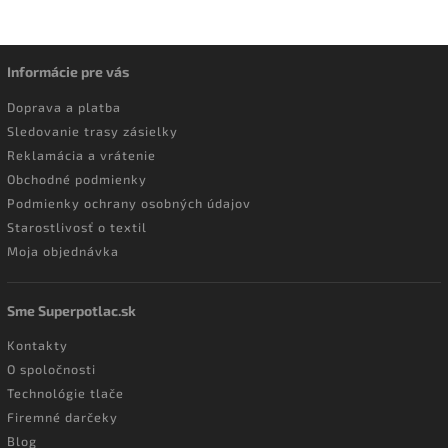
Informácie pre vás
Doprava a platba
Sledovanie trasy zásielky
Reklamácia a vrátenie
Obchodné podmienky
Podmienky ochrany osobných údajov
Starostlivosť o textil
Moja objednávka
Sme Superpotlac.sk
Kontakty
O spoločnosti
Technológie tlače
Firemné darčeky
Blog