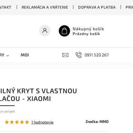
NTAKT
REKLAMÁCIA A VRÁTENIE
DOPRAVA A PLATBA
PRI
Nákupný košík
Prázdny košík
RY
MOBILNÉ KRYTY
DOPLNKY
0911 520 267
STREET OVERS
ILNÝ KRYT S VLASTNOU
LAČOU - XIAOMI
te variant
Značka:
MMO
1 hodnotenie