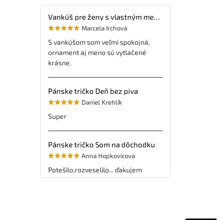
Vankúš pre ženy s vlastným menom
Marcela Irchová
S vankúšom som veľmi spokojná,
ornament aj meno sú vytlačené
krásne.
Pánske tričko Deň bez piva
Daniel Krehlík
Super
Pánske tričko Som na dôchodku
Anna Hopkovicova
Potešilo,rozveselilo... ďakujem