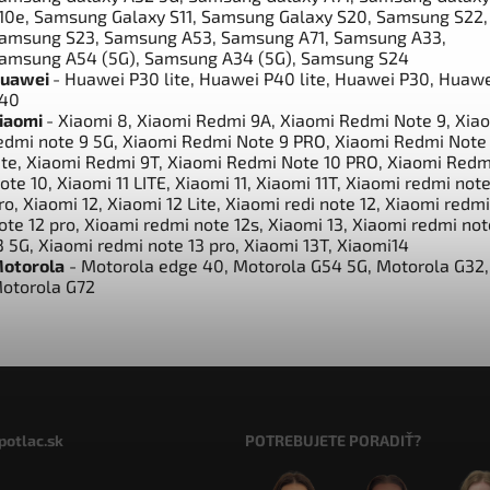
10e, Samsung Galaxy S11, Samsung Galaxy S20, Samsung S22,
amsung S23, Samsung A53, Samsung A71, Samsung A33,
amsung A54 (5G), Samsung A34 (5G), Samsung S24
uawei
- Huawei P30 lite, Huawei P40 lite, Huawei P30, Huaw
40
iaomi
- Xiaomi 8, Xiaomi Redmi 9A, Xiaomi Redmi Note 9, Xia
edmi note 9 5G, Xiaomi Redmi Note 9 PRO, Xiaomi Redmi Note
ite, Xiaomi Redmi 9T, Xiaomi Redmi Note 10 PRO, Xiaomi Redm
ote 10, Xiaomi 11 LITE, Xiaomi 11, Xiaomi 11T, Xiaomi redmi note
ro, Xiaomi 12, Xiaomi 12 Lite, Xiaomi redi note 12, Xiaomi redmi
ote 12 pro, Xioami redmi note 12s, Xiaomi 13, Xiaomi redmi not
3 5G, Xiaomi redmi note 13 pro, Xiaomi 13T, Xiaomi14
otorola
- Motorola edge 40, Motorola G54 5G, Motorola G32,
otorola G72
potlac.sk
POTREBUJETE PORADIŤ?