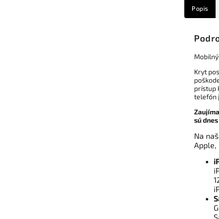
Popis
Podro
Mobilný
Kryt po
poškode
prístup
telefón
Zaujíma
sú dne
Na naš
Apple,
i
i
1
i
S
G
S