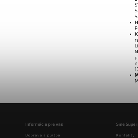
S
S
S
H
P
X
r
L
N
p
n
1
M
M
Informácie pre vás
Sme Super
Doprava a platba
Kontakty