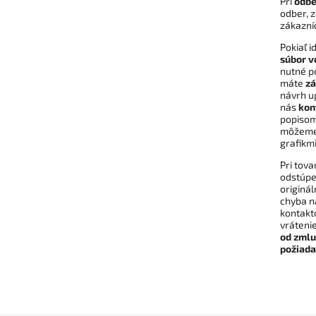
Pri
odbe
odber, z
zákazní
Pokiaľ i
súbor v
nutné po
máte
zá
návrh up
nás
kon
popisom 
môžem
grafikmi
Pri tova
odstúpen
originál
chyba na
kontakt
vráteni
od zmlu
požiada