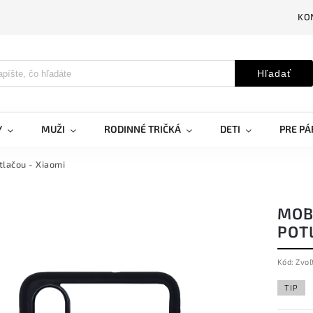
KO
Hľadať
Y
MUŽI
RODINNÉ TRIČKÁ
DETI
PRE PÁ
tlačou - Xiaomi
MOB
POT
Kód:
Zvoľ
TIP