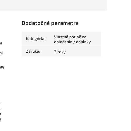
Dodatočné parametre
Vlastná potlač na
Kategória
:
oblečenie / doplnky
ím
Záruka
:
2 roky
ni
óny
e
,
o
g