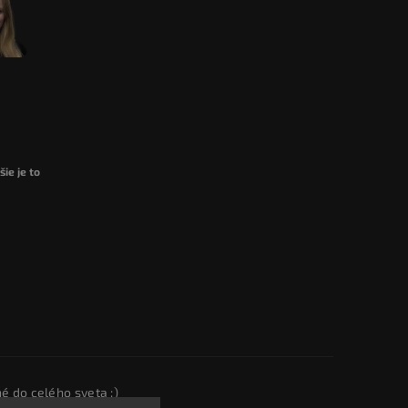
ie je to
é do celého sveta :)