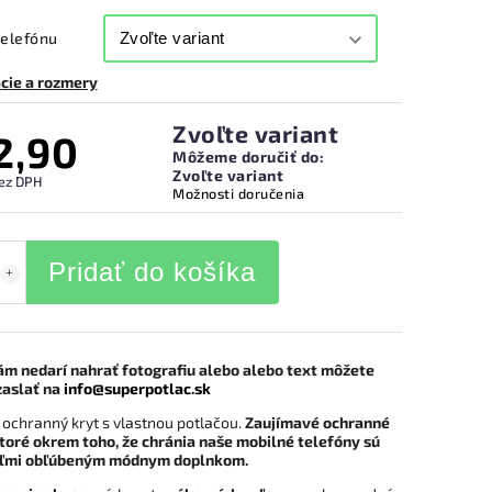
telefónu
cie a rozmery
Zvoľte variant
2,90
Môžeme doručiť do:
Zvoľte variant
ez DPH
Možnosti doručenia
Pridať do košíka
ám nedarí nahrať fotografiu alebo alebo text môžete
zaslať na
info@superpotlac.sk
 ochranný kryt s vlastnou potlačou.
Zaujímavé ochranné
ktoré okrem toho, že chránia naše mobilné telefóny sú
eľmi obľúbeným módnym doplnkom.