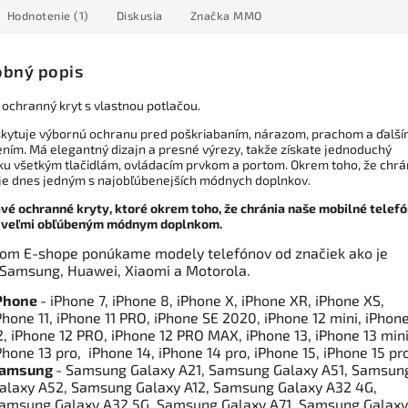
Hodnotenie (1)
Diskusia
Značka
MMO
bný popis
 ochranný kryt s vlastnou potlačou.
skytuje výbornú ochranu pred poškriabaním, nárazom, prachom a ďalš
ním. Má elegantný dizajn a presné výrezy, takže získate jednoduchý
 ku všetkým tlačidlám, ovládacím prvkom a portom. Okrem toho, že chrá
 je dnes jedným s najobľúbenejších módnych doplnkov.
vé ochranné kryty, ktoré okrem toho, že chránia naše mobilné telef
s veľmi obľúbeným módnym doplnkom.
om E-shope ponúkame modely telefónov od značiek ako je
 Samsung, Huawei, Xiaomi a Motorola.
Phone
- iPhone 7, iPhone 8, iPhone X, iPhone XR, iPhone XS,
Phone 11, iPhone 11 PRO, iPhone SE 2020, iPhone 12 mini, iPhon
2, iPhone 12 PRO, iPhone 12 PRO MAX, iPhone 13, iPhone 13 mini
Phone 13 pro, iPhone 14, iPhone 14 pro, iPhone 15, iPhone 15 pr
amsung
- Samsung Galaxy A21, Samsung Galaxy A51, Samsun
alaxy A52, Samsung Galaxy A12, Samsung Galaxy A32 4G,
amsung Galaxy A32 5G, Samsung Galaxy A71, Samsung Galaxy