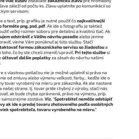
re viac kusov
získavate
zákaznícku zľavu
pre hromadný
ľava záleží od počtu ks. Zľavu uplatníte po komunikácií so
ckym servisom.
de o text, príp. grafiku je nutné použiť čo
najkvalitnejší
o formáte png, psd, pdf
. Ak ide o fotografiu je taktiež
užiť veľký rozmer súboru pre detailnú a kvalitnú tlač. Ak
ujem odstrániť z Vášho návrhu pozadie
alebo jemne
raviť, vieme Vám ponúknuť aj túto službu. Stačí
taktovať formou zákazníckeho servisu
so žiadosťou
a
toho, čo by ste chceli zmeniť/upraviť.
Pri tejto službe
si
e
účtovať ďalšie poplatky
za zásah do návrhu našimi
.
re s vlastnou potlačou nie je možné uplatniť si právo na
ie od zmluvy alebo výmenu veľkosti, farby,.. keďže ide o
ny tovar vyrobený na mieru pre zákazníka. Ak ale nastane
 našej strane, tj. tovar príde chybný z výroby, stačí nás
ovať, ak bude chyba oprávnená, právo na výmenu, príp.
e samozrejme zostáva.
Viz.
"
Spotrebiteľ nemôže odstúpiť
vy ak ide o predaj tovaru zhotoveného podľa osobitných
viek spotrebiteľa, tovaru vyrobeného na mieru."