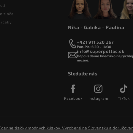
sti
e tlače
arčeky
Nika - Gabika - Paulína
+421 911 520 267
Pon-Pia: 6:30 - 14:30
info@superpotlac.sk
Odpovedáme hneď ako najrýchlejš
možné.
Sledujte nás
Facebook
Instagram
TikTok
í denne tisícky módnych kúskov. Vyrobené na Slovensku a doručovan