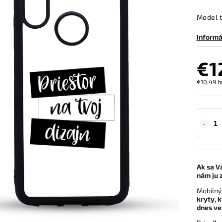
Model 
Informá
€1
€10,49
b
Ak sa V
nám ju 
Mobilný
kryty, 
dnes v