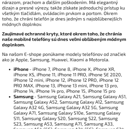
nárazom, prachom a ďalším poškodením. Má elegantný
dizajn a presné výrezy, takže získate jednoduchý prístup ku
všetkým tlačidlám, ovládacím prvkom a portom. Okrem
toho, že chráni telefón je dnes jedným s najobľúbenejších
módnych doplnkov.
Zaujímavé ochranné kryty, ktoré okrem toho, že chránia
naše mobilné telefóny sú dnes veľmi obľúbeným módnym
doplnkom.
Na našom E-shope ponúkame modely telefónov od značiek
ako je Apple, Samsung, Huawei, Xiaomi a Motorola.
iPhone
- iPhone 7, iPhone 8, iPhone X, iPhone XR,
iPhone XS, iPhone 11, iPhone 11 PRO, iPhone SE 2020,
iPhone 12 mini, iPhone 12, iPhone 12 PRO, iPhone 12
PRO MAX, iPhone 13, iPhone 13 mini, iPhone 13 pro,
iPhone 14, iPhone 14 pro, iPhone 15, iPhone 15 pro
Samsung
- Samsung Galaxy A21, Samsung Galaxy A51,
Samsung Galaxy A52, Samsung Galaxy A12, Samsung
Galaxy A32 4G, Samsung Galaxy A32 5G, Samsung
Galaxy A71, Samsung Galaxy S10e, Samsung Galaxy
S11, Samsung Galaxy S20, Samsung S22, Samsung
S23, Samsung A53, Samsung A71, Samsung A33,