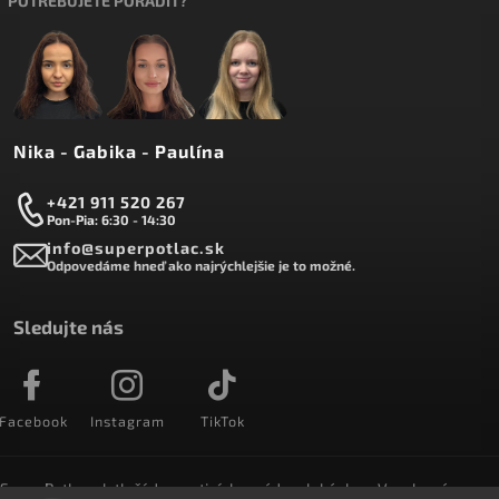
POTREBUJETE PORADIŤ?
Nika - Gabika - Paulína
+421 911 520 267
Pon-Pia: 6:30 - 14:30
info@superpotlac.sk
Odpovedáme hneď ako najrýchlejšie je to možné.
Sledujte nás
Facebook
Instagram
TikTok
SuperPotlac.sk tlačí denne tisícky módnych kúskov. Vyrobené na