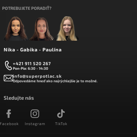
POTREBUJETE PORADIŤ?
Nika - Gabika - Paulína
+421 911 520 267
Pon-Pia: 6:30 - 14:30
info@superpotlac.sk
Odpovedáme hneď ako najrýchlejšie je to možné.
Sledujte nás
Facebook
Instagram
TikTok