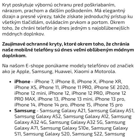
Kryt poskytuje výbornú ochranu pred poškriabaním,
nárazom, prachom a ďalším poškodením. Má elegantný
dizajn a presné výrezy, takže získate jednoduchý prístup ku
všetkým tlačidlám, ovládacím prvkom a portom. Okrem
toho, že chráni telefón je dnes jedným s najobľúbenejších
módnych doplnkov.
Zaujímavé ochranné kryty, ktoré okrem toho, že chránia
naše mobilné telefóny sú dnes veľmi obľúbeným módnym
doplnkom.
Na našom E-shope ponúkame modely telefónov od značiek
ako je Apple, Samsung, Huawei, Xiaomi a Motorola.
iPhone
- iPhone 7, iPhone 8, iPhone X, iPhone XR,
iPhone XS, iPhone 11, iPhone 11 PRO, iPhone SE 2020,
iPhone 12 mini, iPhone 12, iPhone 12 PRO, iPhone 12
PRO MAX, iPhone 13, iPhone 13 mini, iPhone 13 pro,
iPhone 14, iPhone 14 pro, iPhone 15, iPhone 15 pro
Samsung
- Samsung Galaxy A21, Samsung Galaxy A51,
Samsung Galaxy A52, Samsung Galaxy A12, Samsung
Galaxy A32 4G, Samsung Galaxy A32 5G, Samsung
Galaxy A71, Samsung Galaxy S10e, Samsung Galaxy
S11, Samsung Galaxy S20, Samsung S22, Samsung