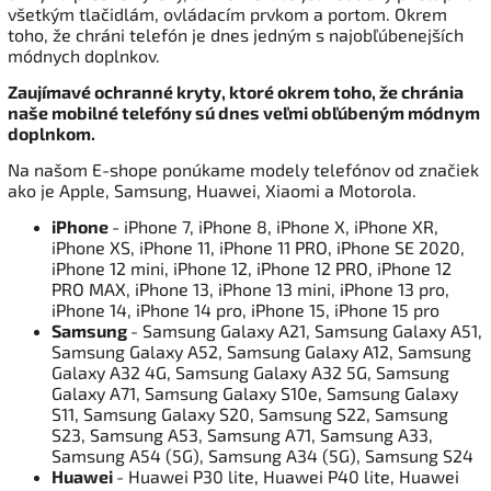
všetkým tlačidlám, ovládacím prvkom a portom. Okrem
toho, že chráni telefón je dnes jedným s najobľúbenejších
módnych doplnkov.
Zaujímavé ochranné kryty, ktoré okrem toho, že chránia
naše mobilné telefóny sú dnes veľmi obľúbeným módnym
doplnkom.
Na našom E-shope ponúkame modely telefónov od značiek
ako je Apple, Samsung, Huawei, Xiaomi a Motorola.
iPhone
- iPhone 7, iPhone 8, iPhone X, iPhone XR,
iPhone XS, iPhone 11, iPhone 11 PRO, iPhone SE 2020,
iPhone 12 mini, iPhone 12, iPhone 12 PRO, iPhone 12
PRO MAX, iPhone 13, iPhone 13 mini, iPhone 13 pro,
iPhone 14, iPhone 14 pro, iPhone 15, iPhone 15 pro
Samsung
- Samsung Galaxy A21, Samsung Galaxy A51,
Samsung Galaxy A52, Samsung Galaxy A12, Samsung
Galaxy A32 4G, Samsung Galaxy A32 5G, Samsung
Galaxy A71, Samsung Galaxy S10e, Samsung Galaxy
S11, Samsung Galaxy S20, Samsung S22, Samsung
S23, Samsung A53, Samsung A71, Samsung A33,
Samsung A54 (5G), Samsung A34 (5G), Samsung S24
Huawei
- Huawei P30 lite, Huawei P40 lite, Huawei