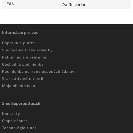
EAN
:
Zvoľte variant
Informácie pre vás
Doprava a platba
Sledovanie trasy zásielky
Reklamácia a vrátenie
Obchodné podmienky
Podmienky ochrany osobných údajov
Starostlivosť o textil
Moja objednávka
Sme Superpotlac.sk
Kontakty
O spoločnosti
Technológie tlače