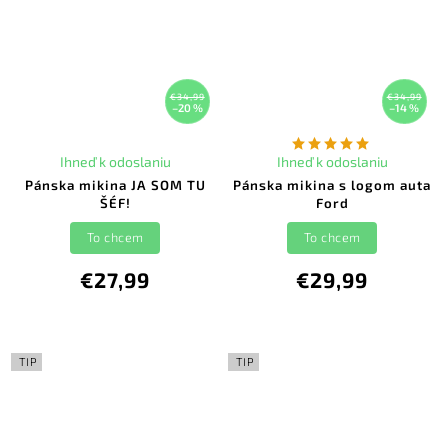
€34,99
€34,99
–20 %
–14 %
Ihneď k odoslaniu
Ihneď k odoslaniu
Pánska mikina JA SOM TU
Pánska mikina s logom auta
ŠÉF!
Ford
To chcem
To chcem
€27,99
€29,99
TIP
TIP