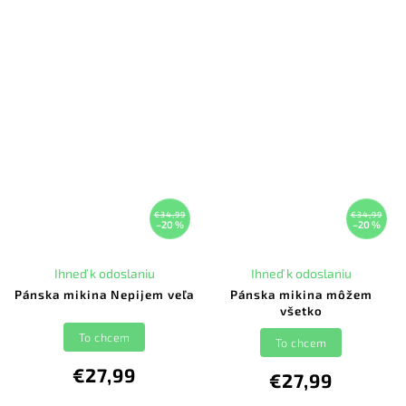
€34,99
€34,99
–20 %
–20 %
Ihneď k odoslaniu
Ihneď k odoslaniu
Pánska mikina Nepijem veľa
Pánska mikina môžem
všetko
To chcem
To chcem
€27,99
€27,99