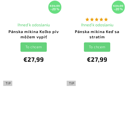
€34,99
€34,99
–20 %
–20 %
Ihneď k odoslaniu
Ihneď k odoslaniu
Pánska mikina Koľko pív
Pánska mikina Keď sa
môžem vypiť
stratím
To chcem
To chcem
€27,99
€27,99
TIP
TIP