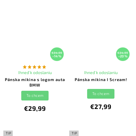
€34,99
€34,99
–14 %
–20 %
Ihneď k odoslaniu
Ihneď k odoslaniu
Pánska mikina s logom auta
Pánska mikina I Scream!
BMW
To chcem
To chcem
€27,99
€29,99
TIP
TIP