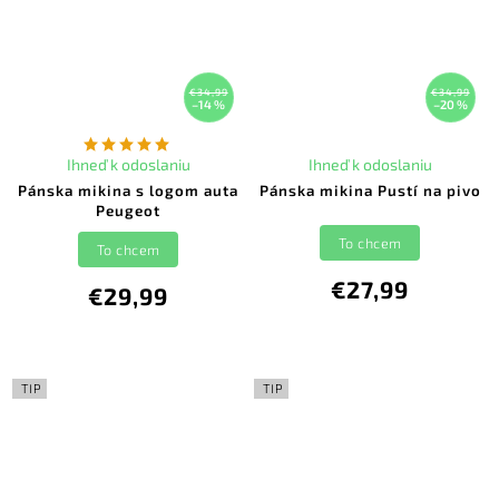
€34,99
€34,99
–14 %
–20 %
Ihneď k odoslaniu
Ihneď k odoslaniu
Pánska mikina s logom auta
Pánska mikina Pustí na pivo
Peugeot
To chcem
To chcem
€27,99
€29,99
TIP
TIP