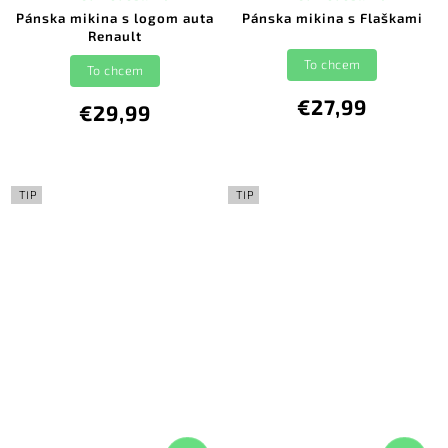
Pánska mikina s logom auta
Pánska mikina s Flaškami
Renault
To chcem
To chcem
€27,99
€29,99
TIP
TIP