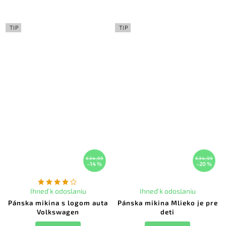
TIP
TIP
€34,99
€34,99
–14 %
–20 %
Ihneď k odoslaniu
Ihneď k odoslaniu
Pánska mikina s logom auta
Pánska mikina Mlieko je pre
Volkswagen
deti