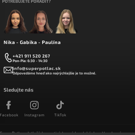
POTREBUJETE PORADIŤ?
Nika - Gabika - Paulína
+421 911 520 267
Pon-Pia: 6:30 - 14:30
info@superpotlac.sk
Odpovedáme hneď ako najrýchlejšie je to možné.
Sledujte nás
Facebook
Instagram
TikTok
SuperPotlac.sk tlačí denne tisícky módnych kúskov. Vyrobené na