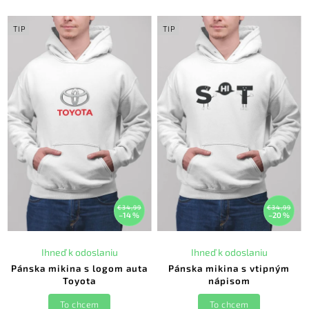
TIP
TIP
€34,99
€34,99
–14 %
–20 %
Ihneď k odoslaniu
Ihneď k odoslaniu
Pánska mikina s logom auta
Pánska mikina s vtipným
Toyota
nápisom
To chcem
To chcem