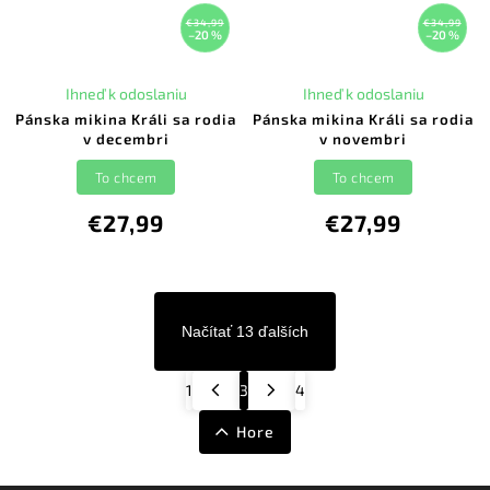
€34,99
€34,99
–20 %
–20 %
Ihneď k odoslaniu
Ihneď k odoslaniu
Pánska mikina Králi sa rodia
Pánska mikina Králi sa rodia
v decembri
v novembri
To chcem
To chcem
€27,99
€27,99
Načítať 13 ďalších
1
3
4
Hore