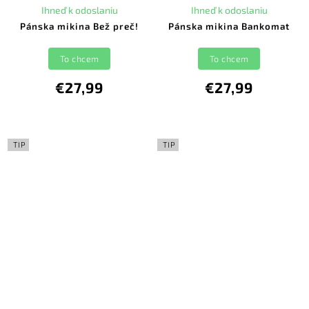
Ihneď k odoslaniu
Ihneď k odoslaniu
Pánska mikina Bež preč!
Pánska mikina Bankomat
To chcem
To chcem
€27,99
€27,99
TIP
TIP