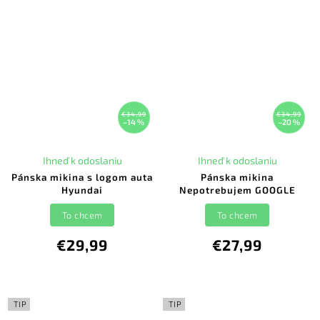
€34,99
€34,99
–14 %
–20 %
Ihneď k odoslaniu
Ihneď k odoslaniu
Pánska mikina s logom auta
Pánska mikina
Hyundai
Nepotrebujem GOOGLE
To chcem
To chcem
€29,99
€27,99
TIP
TIP