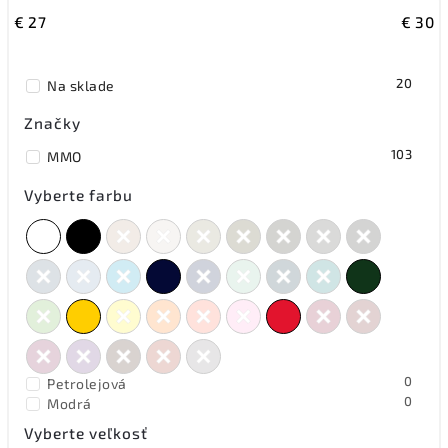
€
27
€
30
20
Na sklade
Značky
103
MMO
Vyberte farbu
0
Petrolejová
0
Modrá
0
Zelená
Vyberte veľkosť