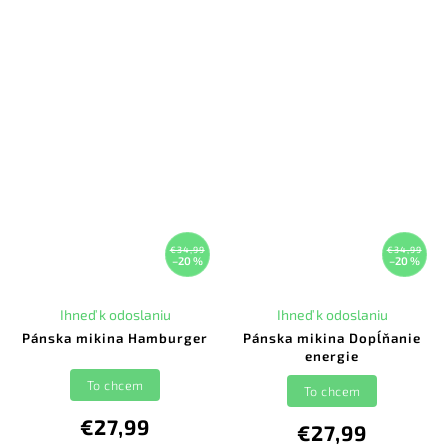
€34,99
€34,99
–20 %
–20 %
Ihneď k odoslaniu
Ihneď k odoslaniu
Pánska mikina Hamburger
Pánska mikina Dopĺňanie
energie
To chcem
To chcem
€27,99
€27,99