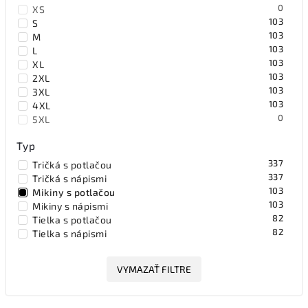
0
XS
103
S
103
M
103
L
103
XL
103
2XL
103
3XL
103
4XL
0
5XL
Typ
337
Tričká s potlačou
337
Tričká s nápismi
103
Mikiny s potlačou
103
Mikiny s nápismi
82
Tielka s potlačou
82
Tielka s nápismi
VYMAZAŤ FILTRE