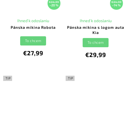
€34,99
€34,99
–20 %
–14 %
Ihneď k odoslaniu
Ihneď k odoslaniu
Pánska mikina Robota
Pánska mikina s logom auta
Kia
To chcem
To chcem
€27,99
€29,99
TIP
TIP