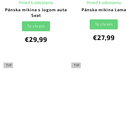
Ihneď k odoslaniu
Ihneď k odoslaniu
Pánska mikina s logom auta
Pánska mikina Lama
Seat
To chcem
To chcem
€27,99
€29,99
TIP
TIP