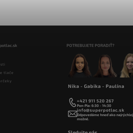
potlac.sk
POTREBUJETE PORADIŤ?
sti
e tlače
arčeky
Nika - Gabika - Paulína
+421 911 520 267
Pon-Pia: 6:30 - 14:30
info@superpotlac.sk
Odpovedáme hneď ako najrýchlejš
možné.
Sledujte nás