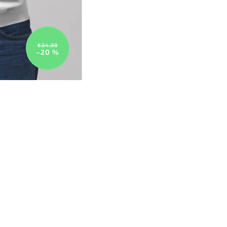
€34,99
–20 %