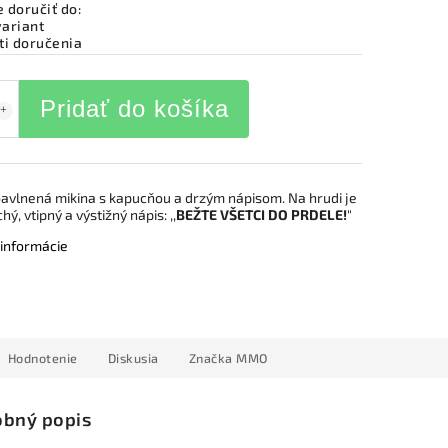
doručiť do:
variant
i doručenia
Pridať do košíka
avlnená mikina s kapucňou a drzým nápisom. Na hrudi je
ý, vtipný a výstižný nápis: ,,
BEŽTE VŠETCI DO PRDELE!
"
 informácie
Hodnotenie
Diskusia
Značka
MMO
bný popis