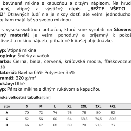
 bavlnená mikina s kapucňou a drzým nápisom. Na hrudi
duchý, vtipný a výstižný nápis: ,,
BEŽTE VŠETCI
E!
" Otravných ľudí nie je nikdy dosť, ale veľmi jednoduch
te kam majú ísť so svojou mikinou.
 s vysokokvalitnou potlačou, ktorú sme vyrobili na
Sloven
ený materiál
je veľmi pohodlný a príjemný k pokož
tlivosť o mikinu nájdete pribalené k Vašej objednávke.
yp:
Vtipná mikina
oplnky
: Šnúrky a vačok
arba:
Čierna, biela
, červená, kráľovská modrá, fľaškovozel
ltá
ateriál
: Bavlna 65% Polyester 35%
ramáž
: 320 g/m²
ukávy:
Dlhé
yp:
Pánska mikina s dlhým rukávom a kapucňou