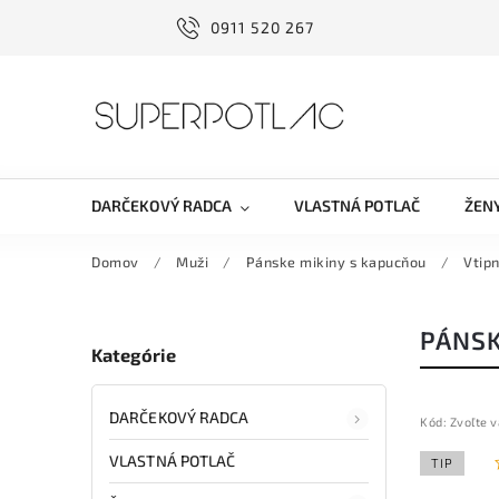
0911 520 267
DARČEKOVÝ RADCA
VLASTNÁ POTLAČ
ŽEN
Domov
/
Muži
/
Pánske mikiny s kapucňou
/
Vtip
PÁNSK
Kategórie
DARČEKOVÝ RADCA
Kód:
Zvoľte v
VLASTNÁ POTLAČ
TIP