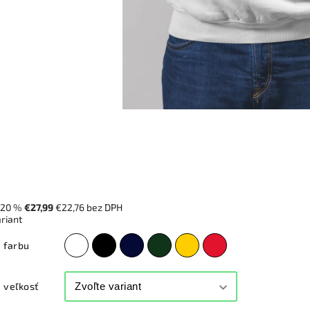
–20 %
€27,99
€22,76 bez DPH
ariant
 farbu
 veľkosť