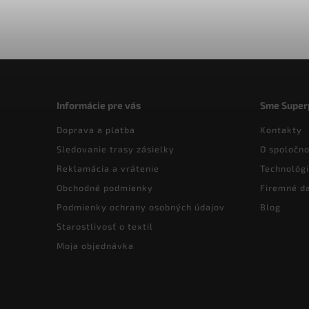
Informácie pre vás
Sme Super
Doprava a platba
Kontakty
Sledovanie trasy zásielky
O spoločno
Reklamácia a vrátenie
Technológi
Obchodné podmienky
Firemné d
Podmienky ochrany osobných údajov
Blog
Starostlivosť o textil
Moja objednávka