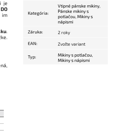
 je
Vtipné pánske mikiny
,
 DO
Pánske mikiny s
Kategória
:
o im
potlačou
,
Mikiny s
nápismi
sku
.
Záruka
:
2 roky
ke.
EAN
:
Zvoľte variant
Mikiny s potlačou
,
Typ
:
Mikiny s nápismi
ená,