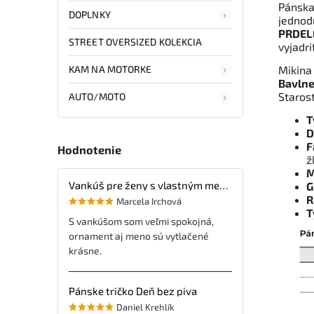
Pánska
DOPLNKY
jedno
PRDEL
STREET OVERSIZED KOLEKCIA
vyjadri
KAM NA MOTORKE
Mikina
Bavln
Staros
AUTO/MOTO
T
D
F
Hodnotenie
ž
M
Vankúš pre ženy s vlastným menom
G
R
Marcela Irchová
T
S vankúšom som veľmi spokojná,
ornament aj meno sú vytlačené
krásne.
Pánske tričko Deň bez piva
Daniel Krehlík