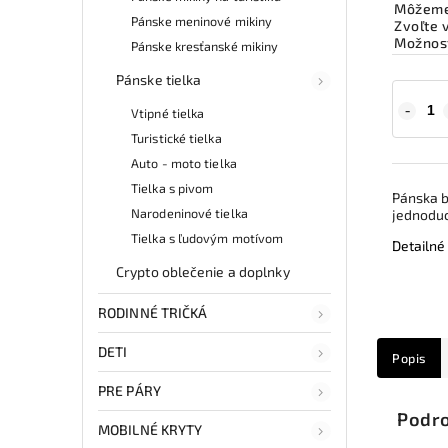
Môžeme 
Pánske meninové mikiny
Zvoľte 
Možnost
Pánske kresťanské mikiny
Pánske tielka
Vtipné tielka
Turistické tielka
Auto - moto tielka
Tielka s pivom
Pánska b
Narodeninové tielka
jednoduch
Tielka s ľudovým motívom
Detailné
Crypto oblečenie a doplnky
RODINNÉ TRIČKÁ
DETI
Popis
PRE PÁRY
Podro
MOBILNÉ KRYTY