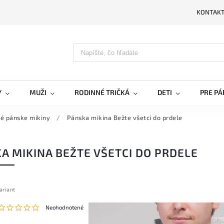
KONTAK
PRIH
Y
MUŽI
RODINNÉ TRIČKÁ
DETI
PRE PÁ
né pánske mikiny
/
Pánska mikina Bežte všetci do prdele
A MIKINA BEŽTE VŠETCI DO PRDELE
ariant
Neohodnotené