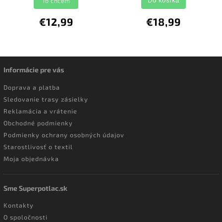
To chcem
Do košíka
€12,99
€18,99
Informácie pre vás
Doprava a platba
Sledovanie trasy zásielky
Reklamácia a vrátenie
Obchodné podmienky
Podmienky ochrany osobných údajov
Starostlivosť o textil
Moja objednávka
Sme Superpotlac.sk
Kontakty
O spoločnosti