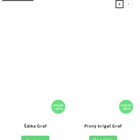
Previous
Next
€16,99
€26,99
–23 %
–29 %
Šálka Graf
Pivný krígeľ Graf