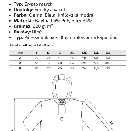
Typ:
Crypto merch
Doplnky
: Šnúrky a vačok
Farba:
Čierna, Biela, kráľovská modrá
Materiál
: Bavlna 65% Polyester 35%
Gramáž
: 320 g/m²
Rukávy:
Dlhé
Typ:
Pánska mikina s dlhým rukávom a kapucňou