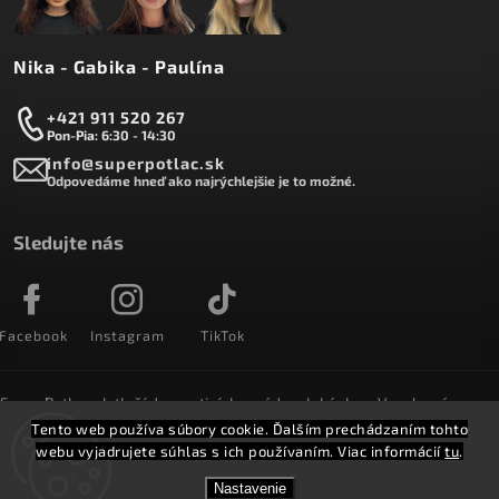
Nika - Gabika - Paulína
+421 911 520 267
Pon-Pia: 6:30 - 14:30
info@superpotlac.sk
Odpovedáme hneď ako najrýchlejšie je to možné.
Sledujte nás
Facebook
Instagram
TikTok
SuperPotlac.sk tlačí denne tisícky módnych kúskov. Vyrobené na
Slovensku a doručované do celého sveta :)
Tento web používa súbory cookie. Ďalším prechádzaním tohto
webu vyjadrujete súhlas s ich používaním. Viac informácií
tu
.
Copyright 2026
SuperPotlač.sk
. Všetky práva vyhradené.
Nastavenie