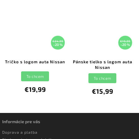
€24,99
€19,99
–20 %
–20 %
Tričko s logom auta Nissan
Pánske tielko s logom auta
Nissan
To chcem
To chcem
€19,99
€15,99
Informácie pre vás
Doprava a platba