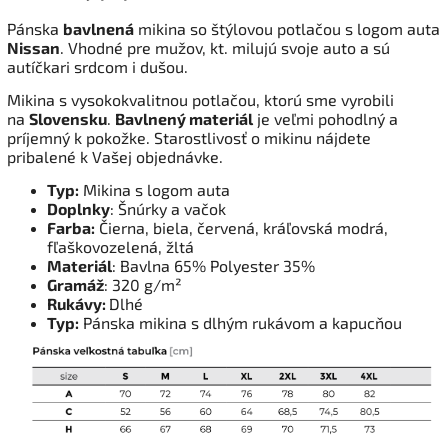
Pánska
bavlnená
mikina so štýlovou potlačou s logom auta
Nissan
. Vhodné pre mužov, kt. milujú svoje auto a sú
autíčkari srdcom i dušou.
Mikina s vysokokvalitnou potlačou, ktorú sme vyrobili
na
Slovensku
.
Bavlnený materiál
je veľmi pohodlný a
príjemný k pokožke. Starostlivosť o mikinu nájdete
pribalené k Vašej objednávke.
Typ:
Mikina s logom auta
Doplnky
: Šnúrky a vačok
Farba:
Čierna, biela, červená, kráľovská modrá,
fľaškovozelená, žltá
Materiál
: Bavlna 65% Polyester 35%
Gramáž
: 320 g/m²
Rukávy:
Dlhé
Typ:
Pánska mikina s dlhým rukávom a kapucňou