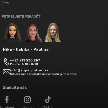
Blog
POTREBUJETE PORADIŤ?
Nika - Gabika - Paulína
+421 911 520 267
Pon-Pia: 6:30 - 14:30
info@superpotlac.sk
Odpovedáme hneď ako najrýchlejšie je to možné.
Sledujte nás
Facebook
Instagram
TikTok