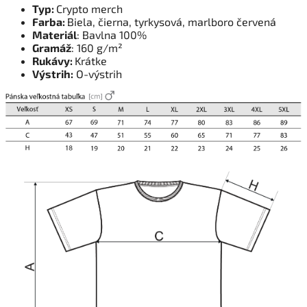
Typ:
Crypto merch
Farba:
Biela, čierna, tyrkysová, marlboro červená
Materiál
: Bavlna 100%
Gramáž
: 160 g/m²
Rukávy:
Krátke
Výstrih:
O-výstrih