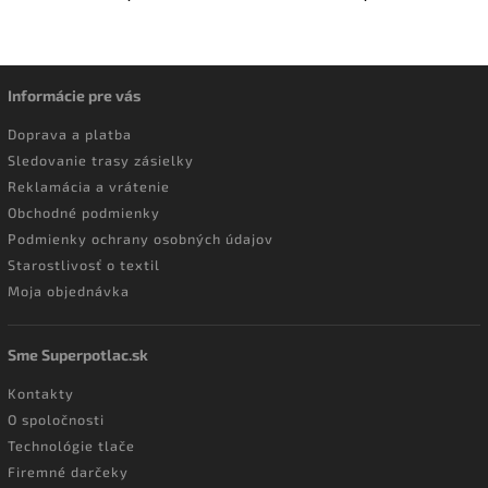
Informácie pre vás
Doprava a platba
Sledovanie trasy zásielky
Reklamácia a vrátenie
Obchodné podmienky
Podmienky ochrany osobných údajov
Starostlivosť o textil
Moja objednávka
Sme Superpotlac.sk
Kontakty
O spoločnosti
Technológie tlače
Firemné darčeky