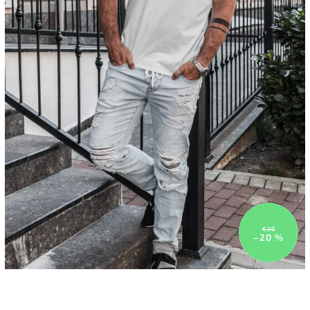
€20
–20 %