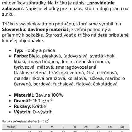
milovníkov záhradky. Na tričku je nápis: ,,
pravidelnie
zalievam
". Nápis je vhodný pre mužov, ktorí milujú prácu na
slnku.
Tričko s vysokokvalitnou potlačou, ktorú sme vyrobili na
Slovensku
.
Bavlnený materiál
je veľmi pohodlný a
príjemný k pokožke. Starostlivosť o tričko nájdete pribalené
k Vašej objednávke.
Typ:
Hobby a práca
Farba:
Biela, piesková, ľadovo sivá, svetlá khaki,
khaki, tmavá bridlica, denim, nebeská modrá,
tyrkysová, mätová, smaragdovozelená,
fľaškovozelená, hrášková zelená, žltá, citrónová,
mandarinková oranžová, korálová, ružová, marlboro
červená, bordová, fuchsiová, fialová, čokoládová
Materiál
: Bavlna 100%
Gramáž
: 160 g/m²
Rukávy:
Krátke
Výstrih:
O-výstrih