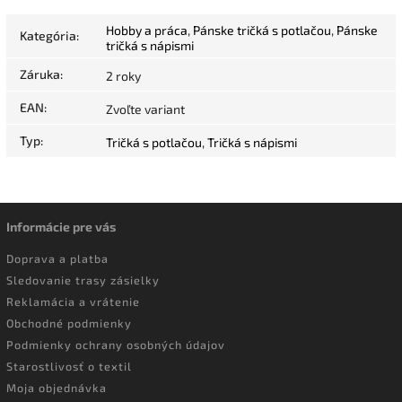
Hobby a práca
,
Pánske tričká s potlačou
,
Pánske
Kategória
:
tričká s nápismi
Záruka
:
2 roky
EAN
:
Zvoľte variant
Typ
:
Tričká s potlačou
,
Tričká s nápismi
Informácie pre vás
Doprava a platba
Sledovanie trasy zásielky
Reklamácia a vrátenie
Obchodné podmienky
Podmienky ochrany osobných údajov
Starostlivosť o textil
Moja objednávka