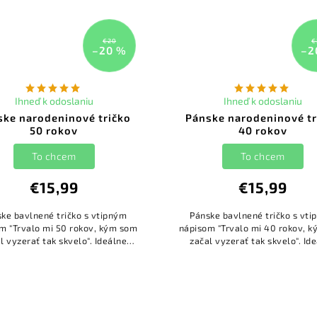
€20
€
–20 %
–2
Ihneď k odoslaniu
Ihneď k odoslaniu
ske narodeninové tričko
Pánske narodeninové tr
50 rokov
40 rokov
To chcem
To chcem
€15,99
€15,99
ke bavlnené tričko s vtipným
Pánske bavlnené tričko s vt
m "Trvalo mi 50 rokov, kým som
nápisom "Trvalo mi 40 rokov, 
l vyzerať tak skvelo". Ideálne
začal vyzerať tak skvelo". Id
čko ako narodeninový darček.
tričko ako narodeninový dar