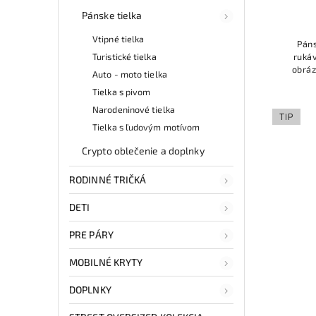
Pánske tielka
Vtipné tielka
Páns
rukáv
Turistické tielka
obráz
Auto - moto tielka
Tielka s pivom
Narodeninové tielka
TIP
Tielka s ľudovým motívom
Crypto oblečenie a doplnky
RODINNÉ TRIČKÁ
DETI
PRE PÁRY
MOBILNÉ KRYTY
DOPLNKY