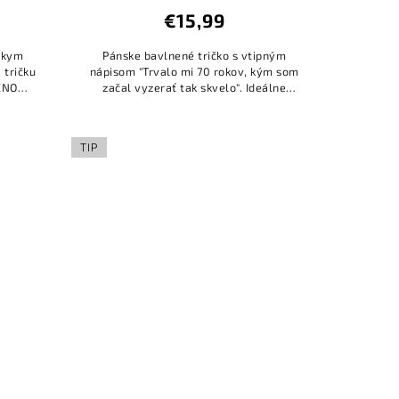
€15,99
átkym
Pánske bavlnené tričko s vtipným
 tričku
nápisom "Trvalo mi 70 rokov, kým som
ENO
začal vyzerať tak skvelo". Ideálne
Á
tričko ako narodeninový darček.
 seba,
TIP