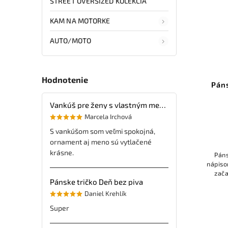
STREET OVERSIZED KOLEKCIA
KAM NA MOTORKE
AUTO/MOTO
Hodnotenie
Pán
Vankúš pre ženy s vlastným menom
Marcela Irchová
S vankúšom som veľmi spokojná,
ornament aj meno sú vytlačené
krásne.
Páns
nápiso
zača
Pánske tričko Deň bez piva
tri
Daniel Krehlík
Super