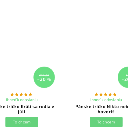
€24,99
€
–20 %
–2
Ihneď k odoslaniu
Ihneď k odoslaniu
ke tričko Králi sa rodia v
Pánske tričko Nikto ne
júli
hovoriť
To chcem
To chcem