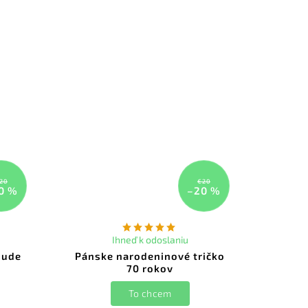
20
€20
0 %
–20 %
Ihneď k odoslaniu
bude
Pánske narodeninové tričko
70 rokov
To chcem