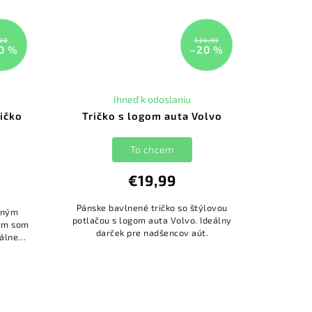
20
€24,99
0 %
–20 %
Ihneď k odoslaniu
ičko
Tričko s logom auta Volvo
To chcem
€19,99
Pánske bavlnené tričko so štýlovou
ipným
potlačou s logom auta Volvo. Ideálny
kým som
darček pre nadšencov aút.
eálne
ček.