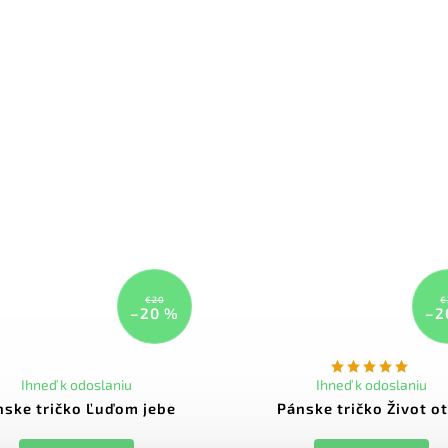
€20
€
–20 %
–2
Ihneď k odoslaniu
Ihneď k odoslaniu
nske tričko Ľuďom jebe
Pánske tričko Život o