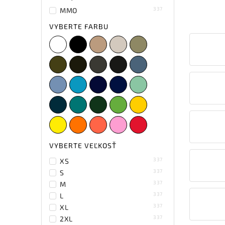
337
MMO
VYBERTE FARBU
VYBERTE VEĽKOSŤ
337
XS
337
S
1
Petrolejová
337
M
337
L
337
XL
337
2XL