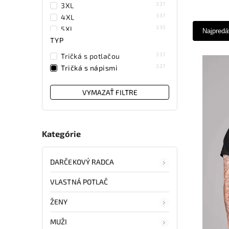
337
3XL
337
4XL
335
5XL
Najpredá
TYP
337
Tričká s potlačou
337
Tričká s nápismi
VYMAZAŤ FILTRE
Kategórie
DARČEKOVÝ RADCA
VLASTNÁ POTLAČ
ŽENY
MUŽI