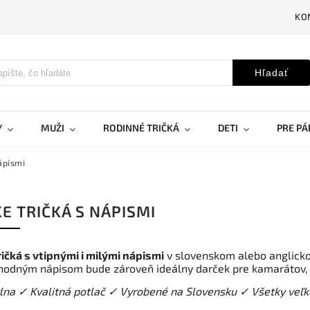
KO
Hľadať
Y
MUŽI
RODINNÉ TRIČKÁ
DETI
PRE PÁ
ápismi
E TRIČKÁ S NÁPISMI
ičká s vtipnými i milými nápismi
v slovenskom alebo anglickom
vhodným nápisom bude zároveň ideálny darček pre kamarátov, p
lna
✓ Kvalitná potlač ✓
Vyrobené na Slovensku
✓
Všetky veľk