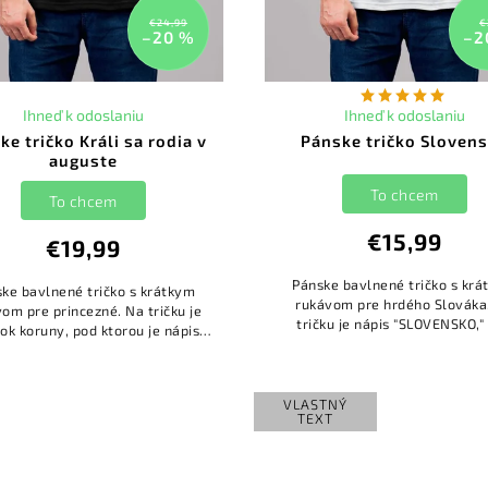
€24,99
€
–20 %
–2
Ihneď k odoslaniu
Ihneď k odoslaniu
ke tričko Králi sa rodia v
Pánske tričko Sloven
auguste
To chcem
To chcem
€15,99
€19,99
Pánske bavlnené tričko s kr
ke bavlnené tričko s krátkym
rukávom pre hrdého Slováka
om pre princezné. Na tričku je
tričku je nápis "SLOVENSKO,"
ok koruny, pod ktorou je nápis:
ktorým je obrázok hôr a p
KRÁLI SA RODIA V AUGUSTE."
ním slovenský znak.
VLASTNÝ
TEXT