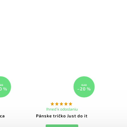
20
€20
0 %
–20 %
Ihneď k odoslaniu
tca
Pánske tričko Just do it