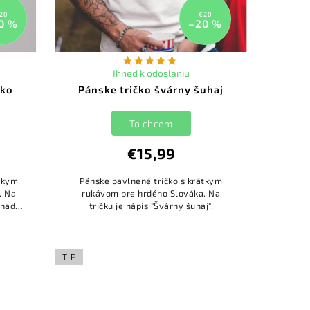
20
€20
0 %
–20 %
Ihneď k odoslaniu
sko
Pánske tričko švárny šuhaj
To chcem
€15,99
átkym
Pánske bavlnené tričko s krátkym
. Na
rukávom pre hrdého Slováka. Na
 nad
tričku je nápis "Švárny šuhaj".
od
TIP