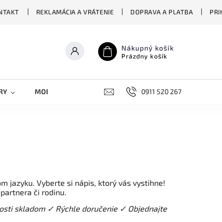
NTAKT
REKLAMÁCIA A VRÁTENIE
DOPRAVA A PLATBA
PRI
Nákupný košík
Prázdny košík
RY
MOBILNÉ KRYTY
DOPLNKY
0911 520 267
STREET OVERS
 jazyku. Vyberte si nápis, ktorý vás vystihne!
artnera či rodinu.
osti skladom ✓ Rýchle doručenie
✓
Objednajte