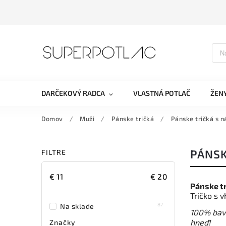
DARČEKOVÝ RADCA
VLASTNÁ POTLAČ
ŽEN
Domov
/
Muži
/
Pánske tričká
/
Pánske tričká s n
PÁNSK
FILTRE
€
11
€
20
Pánske tr
Tričko s 
87
Na sklade
100% b
av
hneď!
Značky