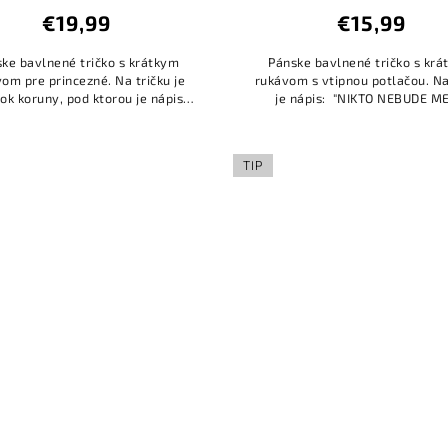
€19,99
€15,99
ke bavlnené tričko s krátkym
Pánske bavlnené tričko s kr
om pre princezné. Na tričku je
rukávom s vtipnou potlačou. Na
ok koruny, pod ktorou je nápis:
je nápis: "NIKTO NEBUDE M
,,KRÁLI SA RODIA V JÚLI."
HOVORIŤ, KOĽKO MENO M
VYPIŤ." Meno si doplníte podľa
stačí...
TIP