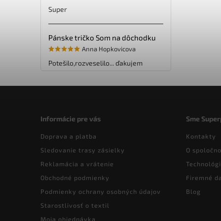
Super
Pánske tričko Som na dôchodku
Anna Hopkovicova
Potešilo,rozveselilo... ďakujem
Informácie pre vás
Sme Super
Doprava a platba
Kontakty
Sledovanie trasy zásielky
O spoločno
Reklamácia a vrátenie
Technológi
Obchodné podmienky
Firemné d
Podmienky ochrany osobných údajov
Blog
Starostlivosť o textil
Moja objednávka