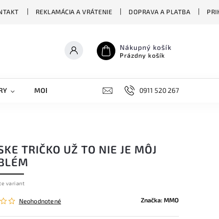
NTAKT
REKLAMÁCIA A VRÁTENIE
DOPRAVA A PLATBA
PRI
Nákupný košík
Prázdny košík
RY
MOBILNÉ KRYTY
DOPLNKY
0911 520 267
STREET OVERS
KE TRIČKO UŽ TO NIE JE MÔJ
BLÉM
te variant
Značka:
MMO
Neohodnotené