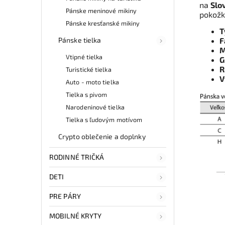
na
Slo
Pánske meninové mikiny
pokožk
Pánske kresťanské mikiny
T
Pánske tielka
F
M
Vtipné tielka
G
R
Turistické tielka
V
Auto - moto tielka
Tielka s pivom
Narodeninové tielka
Tielka s ľudovým motívom
Crypto oblečenie a doplnky
RODINNÉ TRIČKÁ
DETI
PRE PÁRY
MOBILNÉ KRYTY