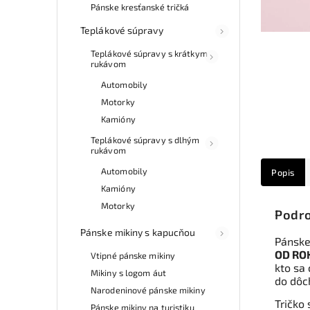
Pánske kresťanské tričká
Teplákové súpravy
Teplákové súpravy s krátkym
rukávom
Automobily
Motorky
Kamióny
Teplákové súpravy s dlhým
rukávom
Automobily
Popis
Kamióny
Motorky
Podro
Pánske mikiny s kapucňou
Pánske
OD ROK
Vtipné pánske mikiny
kto sa
Mikiny s logom áut
do dôc
Narodeninové pánske mikiny
Tričko 
Pánske mikiny na turistiku