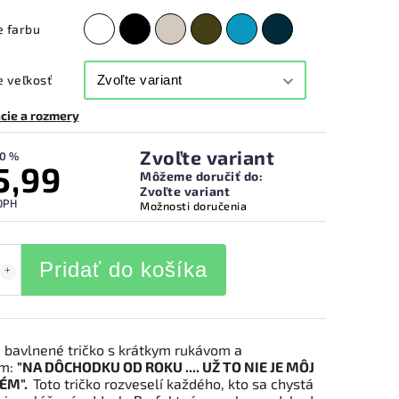
e farbu
 veľkosť
cie a rozmery
Zvoľte variant
0 %
5,99
Môžeme doručiť do:
Zvoľte variant
DPH
Možnosti doručenia
Pridať do košíka
 bavlnené tričko s krátkym rukávom a
om:
"NA DÔCHODKU OD ROKU .... UŽ TO NIE JE MÔJ
ÉM".
Toto tričko rozveselí každého, kto sa chystá