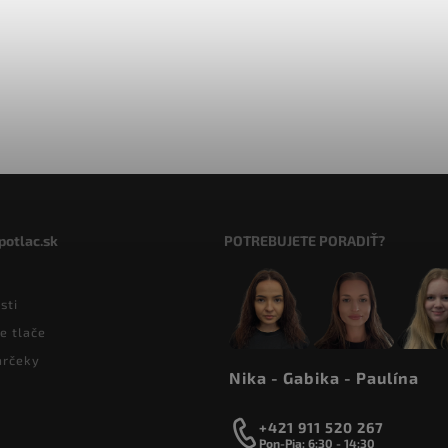
potlac.sk
POTREBUJETE PORADIŤ?
sti
e tlače
arčeky
Nika - Gabika - Paulína
+421 911 520 267
Pon-Pia: 6:30 - 14:30