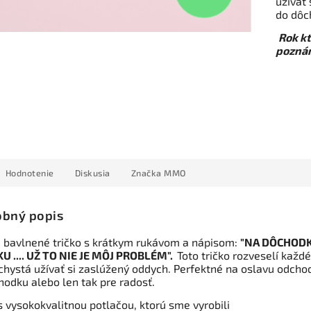
užívať
do dôc
Rok kt
poznám
Hodnotenie
Diskusia
Značka
MMO
bný popis
 bavlnené tričko s krátkym rukávom a nápisom:
"NA DÔCHOD
U .... UŽ TO NIE JE MÔJ PROBLÉM".
Toto tričko rozveselí každ
 chystá užívať si zaslúžený oddych. Perfektné na oslavu odcho
hodku alebo len tak pre radosť.
s vysokokvalitnou potlačou, ktorú sme vyrobili