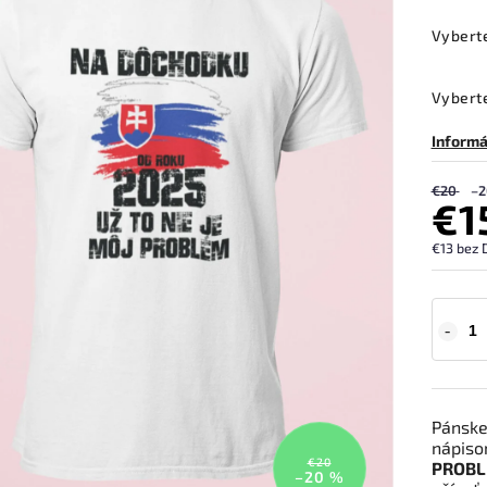
Vybert
Vyberte
Informá
€20
–2
€1
€13 bez 
Pánske
nápis
€20
PROBL
–20 %