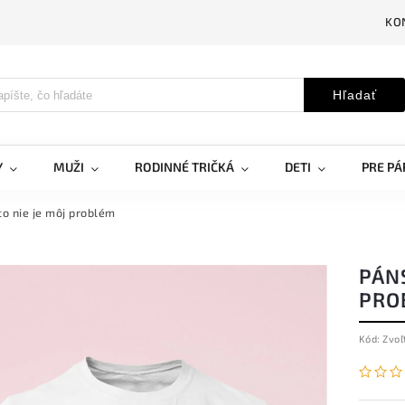
KO
Hľadať
Y
MUŽI
RODINNÉ TRIČKÁ
DETI
PRE PÁ
to nie je môj problém
PÁNS
PRO
Kód:
Zvoľ