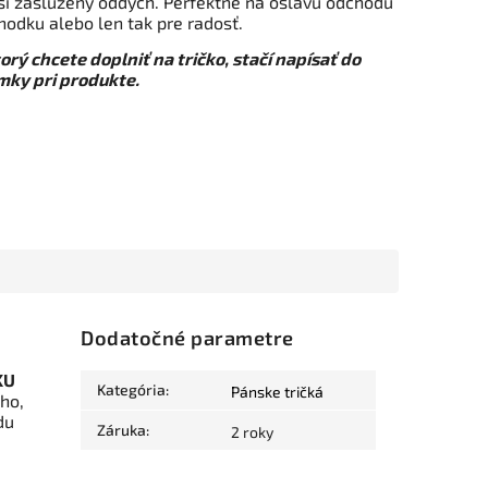
 si zaslúžený oddych. Perfektné na oslavu odchodu
hodku alebo len tak pre radosť.
orý chcete doplniť na tričko, stačí napísať do
ky pri produkte.
Dodatočné parametre
KU
Kategória
:
Pánske tričká
ého,
du
Záruka
:
2 roky