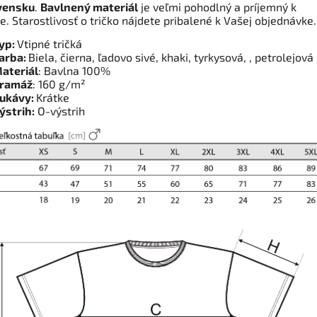
vensku
.
Bavlnený materiál
je veľmi pohodlný a príjemný k
e. Starostlivosť o tričko nájdete pribalené k Vašej objednávke
yp:
Vtipné tričká
arba:
Biela, čierna, ľadovo sivé, khaki, tyrkysová, , petrolejová
ateriál
: Bavlna 100%
ramáž
: 160 g/m²
ukávy:
Krátke
ýstrih:
O-výstrih