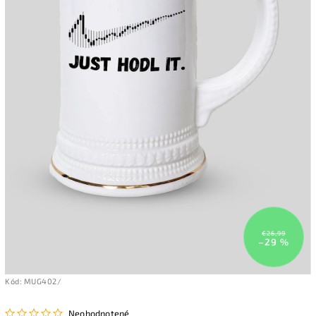
€26,99
–29 %
Kód:
MUG402/
Neohodnotené