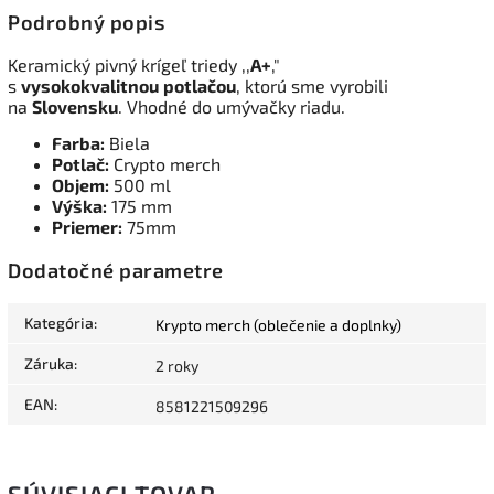
Podrobný popis
Keramický pivný krígeľ triedy ,,
A+
,"
s
vysokokvalitnou
potlačou
, ktorú sme vyrobili
na
Slovensku
. Vhodné do umývačky riadu.
Farba:
Biela
Potlač:
Crypto merch
Objem:
500 ml
Výška:
175 mm
Priemer:
75mm
Dodatočné parametre
Kategória
:
Krypto merch (oblečenie a doplnky)
Záruka
:
2 roky
EAN
:
8581221509296