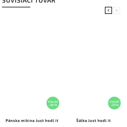
SÚVISIACI TOVAR
Previous
Next
€34,99
€16,99
–20 %
–23 %
Pánska mikina Just hodl it
Šálka Just hodl it