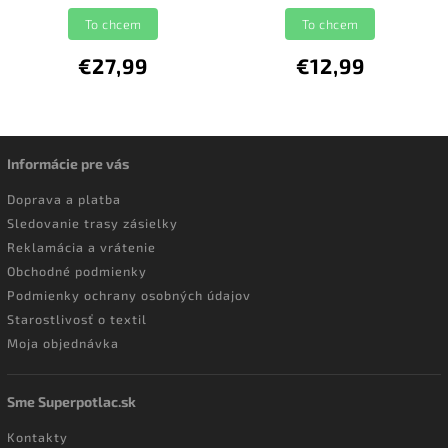
To chcem
To chcem
€27,99
€12,99
Informácie pre vás
Doprava a platba
Sledovanie trasy zásielky
Reklamácia a vrátenie
Obchodné podmienky
Podmienky ochrany osobných údajov
Starostlivosť o textil
Moja objednávka
Sme Superpotlac.sk
Kontakty