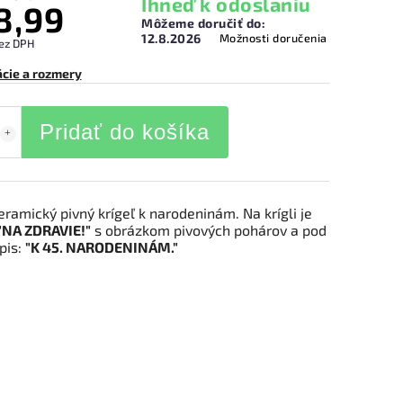
Ihneď k odoslaniu
8,99
Môžeme doručiť do:
12.8.2026
Možnosti doručenia
ez DPH
cie a rozmery
Pridať do košíka
eramický pivný krígeľ k narodeninám. Na krígli je
"NA ZDRAVIE!"
s obrázkom pivových pohárov a pod
pis:
"K 45. NARODENINÁM."