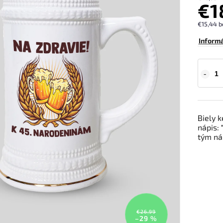
€1
€15,44 b
Informá
Biely k
nápis:
tým ná
€26,99
–29 %