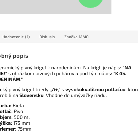
Hodnotenie (1)
Diskusia
Značka
MMO
bný popis
eramický pivný krígeľ k narodeninám. Na krígli je nápis:
"NA
E!"
s obrázkom pivových pohárov a pod tým nápis:
"K 45.
ENINÁM."
ký pivný krígeľ triedy ,,
A+
," s
vysokokvalitnou
potlačou
, ktor
robili na
Slovensku
. Vhodné do umývačky riadu.
arba:
Biela
otlač:
Pivo
bjem:
500 ml
ýška:
175 mm
riemer:
75mm