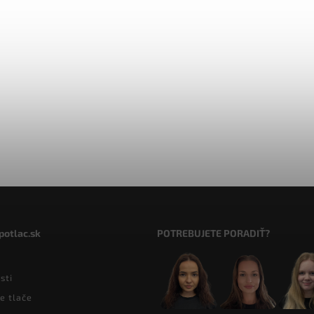
potlac.sk
POTREBUJETE PORADIŤ?
sti
e tlače