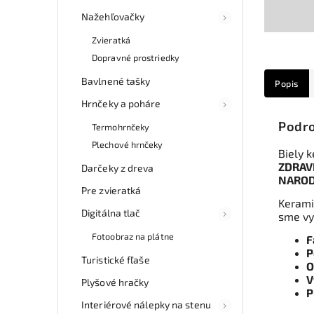
Nažehľovačky
Zvieratká
Dopravné prostriedky
Bavlnené tašky
Popis
Hrnčeky a poháre
Podro
Termohrnčeky
Plechové hrnčeky
Biely k
ZDRAVI
Darčeky z dreva
NAROD
Pre zvieratká
Keramic
Digitálna tlač
sme vy
Fotoobraz na plátne
F
P
Turistické fľaše
O
V
Plyšové hračky
P
Interiérové nálepky na stenu