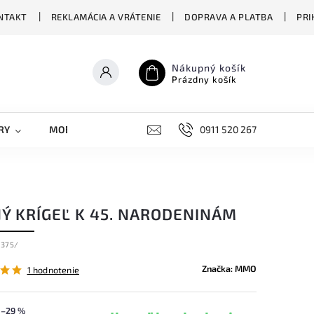
NTAKT
REKLAMÁCIA A VRÁTENIE
DOPRAVA A PLATBA
PRI
Nákupný košík
Prázdny košík
RY
MOBILNÉ KRYTY
DOPLNKY
0911 520 267
STREET OVERS
NÝ KRÍGEĽ K 45. NARODENINÁM
375/
Značka:
MMO
1 hodnotenie
–29 %