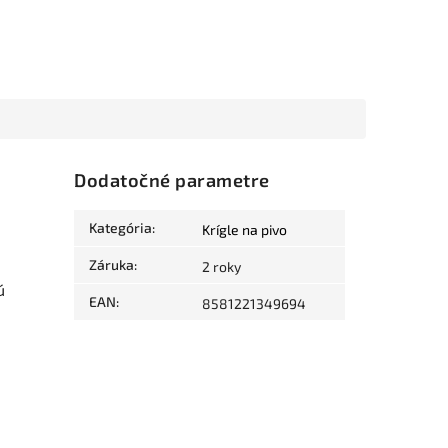
Dodatočné parametre
Kategória
:
Krígle na pivo
Záruka
:
2 roky
ú
EAN
:
8581221349694