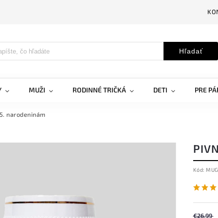
KO
Hľadať
Y
MUŽI
RODINNÉ TRIČKÁ
DETI
PRE PÁ
45. narodeninám
PIV
Kód:
MUG
€26,99