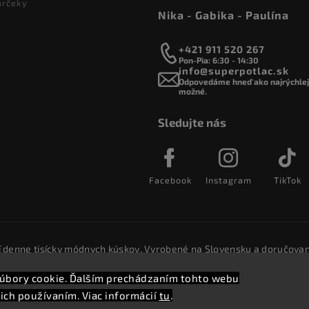
arčeky
Nika - Gabika - Paulína
+421 911 520 267
Pon-Pia: 6:30 - 14:30
info@superpotlac.sk
Odpovedáme hneď ako najrýchlejš
možné.
Sledujte nás
Facebook
Instagram
TikTok
í denne tisícky módnych kúskov. Vyrobené na Slovensku a doručovan
úbory cookie. Ďalším prechádzaním tohto webu
Copyright 2026
SuperPotlač.sk
. Všetky práva vyhradené.
 ich používaním. Viac informácií
tu
.
Vytvořil
Shoptet
Shoptak.cz.