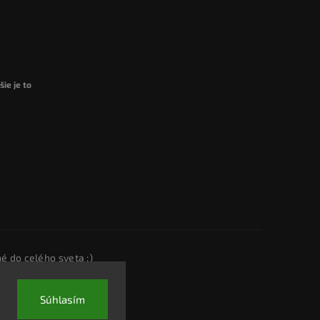
ie je to
é do celého sveta :)
Súhlasím