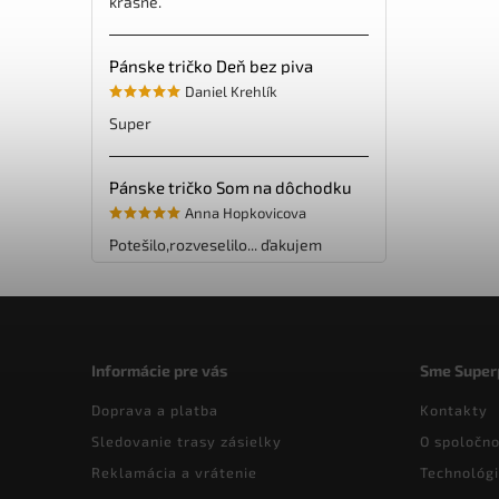
krásne.
Pánske tričko Deň bez piva
Daniel Krehlík
Super
Pánske tričko Som na dôchodku
Anna Hopkovicova
Potešilo,rozveselilo... ďakujem
Informácie pre vás
Sme Super
Doprava a platba
Kontakty
Sledovanie trasy zásielky
O spoločno
Reklamácia a vrátenie
Technológi