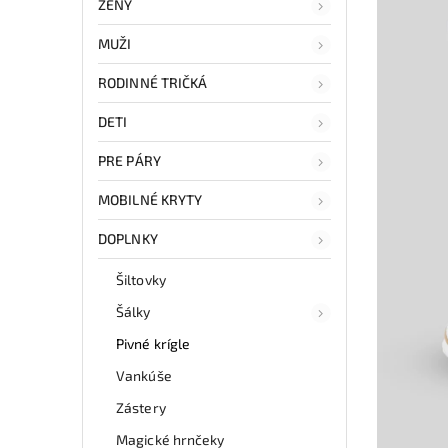
ŽENY
MUŽI
RODINNÉ TRIČKÁ
DETI
PRE PÁRY
MOBILNÉ KRYTY
DOPLNKY
Šiltovky
Šálky
Pivné krígle
Vankúše
Zástery
Magické hrnčeky