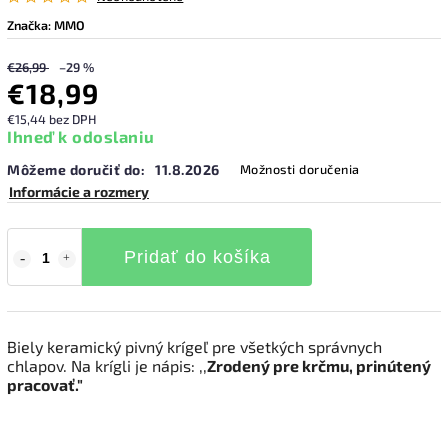
Značka:
MMO
€26,99
–29 %
€18,99
€15,44 bez DPH
Ihneď k odoslaniu
Môžeme doručiť do:
11.8.2026
Možnosti doručenia
Informácie a rozmery
Pridať do košíka
Biely keramický pivný krígeľ pre všetkých správnych
chlapov. Na krígli je nápis: ,,
Zrodený pre krčmu, prinútený
pracovať."