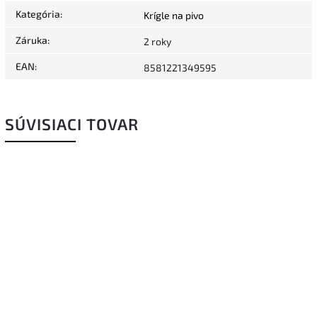
Kategória
:
Krígle na pivo
Záruka
:
2 roky
EAN
:
8581221349595
SÚVISIACI TOVAR