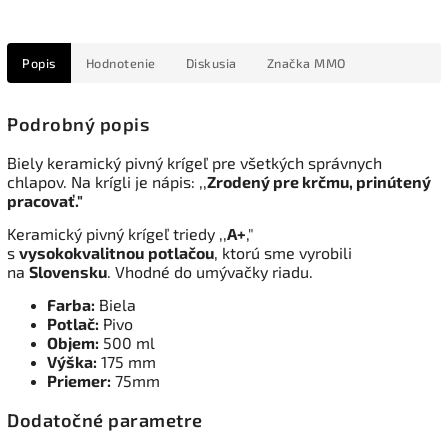
Popis
Hodnotenie
Diskusia
Značka
MMO
Podrobný popis
Biely keramický pivný krígeľ pre všetkých správnych
chlapov. Na krígli je nápis: ,,
Zrodený pre krčmu, prinútený
pracovať."
Keramický pivný krígeľ triedy ,,
A+
,"
s
vysokokvalitnou
potlačou
, ktorú sme vyrobili
na
Slovensku
. Vhodné do umývačky riadu.
Farba:
Biela
Potlač:
Pivo
Objem:
500 ml
Výška:
175 mm
Priemer:
75mm
Dodatočné parametre