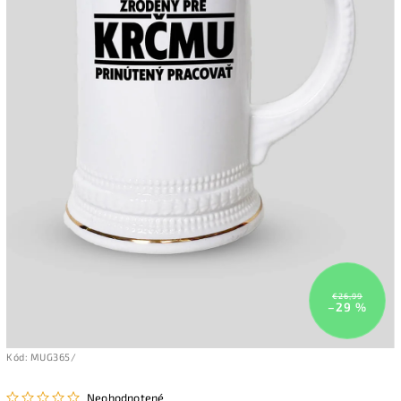
€26,99
–29 %
Kód:
MUG365/
Neohodnotené