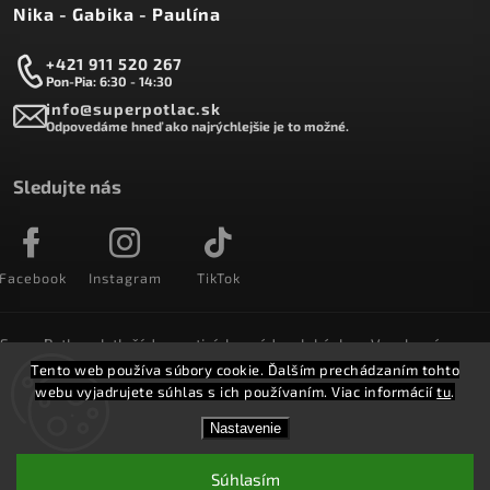
Nika - Gabika - Paulína
+421 911 520 267
Pon-Pia: 6:30 - 14:30
info@superpotlac.sk
Odpovedáme hneď ako najrýchlejšie je to možné.
Sledujte nás
Facebook
Instagram
TikTok
SuperPotlac.sk tlačí denne tisícky módnych kúskov. Vyrobené na
Slovensku a doručované do celého sveta :)
Tento web používa súbory cookie. Ďalším prechádzaním tohto
webu vyjadrujete súhlas s ich používaním. Viac informácií
tu
.
Copyright 2026
SuperPotlač.sk
. Všetky práva vyhradené.
Nastavenie
Vytvořil
Shoptet
Shoptak.cz.
Súhlasím