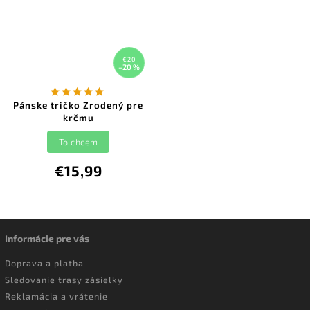
€20
–20 %
Pánske tričko Zrodený pre
krčmu
To chcem
€15,99
Informácie pre vás
Doprava a platba
Sledovanie trasy zásielky
Reklamácia a vrátenie