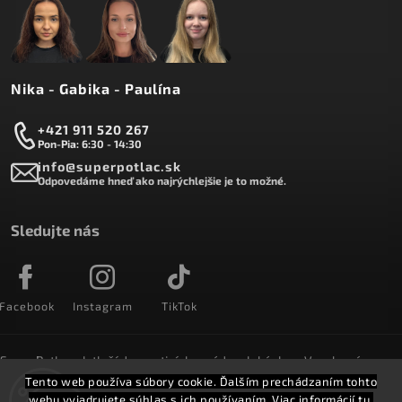
Nika - Gabika - Paulína
+421 911 520 267
Pon-Pia: 6:30 - 14:30
info@superpotlac.sk
Odpovedáme hneď ako najrýchlejšie je to možné.
Sledujte nás
Facebook
Instagram
TikTok
SuperPotlac.sk tlačí denne tisícky módnych kúskov. Vyrobené na
Slovensku a doručované do celého sveta :)
Tento web používa súbory cookie. Ďalším prechádzaním tohto
webu vyjadrujete súhlas s ich používaním. Viac informácií
tu
.