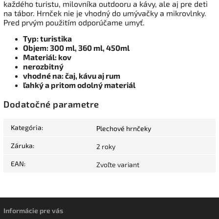
každého turistu, milovníka outdooru a kávy, ale aj pre deti
na tábor. Hrnček nie je vhodný do umývačky a mikrovlnky.
Pred prvým použitím odporúčame umyť.
Typ: turistika
Objem: 300 ml, 360 ml, 450ml
Materiál: kov
nerozbitný
vhodné na: čaj, kávu aj rum
ľahký a pritom odolný materiál
Dodatočné parametre
Kategória
:
Plechové hrnčeky
Záruka
:
2 roky
EAN
:
Zvoľte variant
Informácie pre vás