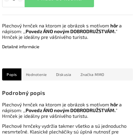
Plechový hrnček na ktorom je obrázok s motívom
hôr
a
nápisom: ,,
Povedz ÁNO novým DOBRODRUŽSTVÁM.
"
Hrnček je ideálny pre vášnivého turistu.
Detailné informácie
Popis
Hodnotenie
Diskusia
Značka
MMO
Podrobný popis
Plechový hrnček na ktorom je obrázok s motívom
hôr
a
nápisom: ,,
Povedz ÁNO novým DOBRODRUŽSTVÁM.
"
Hrnček je ideálny pre vášnivého turistu.
Plechové hrnčeky vydržia takmer všetko a sú jednoducho
nesmrteľné. Klasické plecháčiky sú úplná nutnosť pre