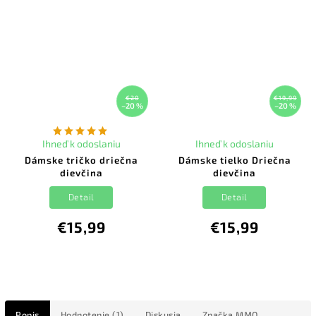
€20
€19,99
–20 %
–20 %
Ihneď k odoslaniu
Ihneď k odoslaniu
Dámske tričko driečna
Dámske tielko Driečna
dievčina
dievčina
Detail
Detail
€15,99
€15,99
Popis
Hodnotenie (1)
Diskusia
Značka
MMO