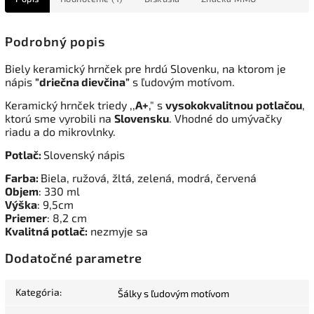
Podrobný popis
Biely keramický hrnček pre hrdú Slovenku, na ktorom je
nápis
"driečna dievčina"
s ľudovým motívom.
Keramický hrnček triedy ,,
A+
," s
vysokokvalitnou
potlačou
,
ktorú sme vyrobili na
Slovensku
. Vhodné do umývačky
riadu a do mikrovlnky.
Potlač:
Slovenský nápis
Farba:
Biela, ružová, žltá, zelená, modrá, červená
Objem
: 330 ml
Výška
: 9,5cm
Priemer
: 8,2 cm
Kvalitná potlač:
nezmyje sa
Dodatočné parametre
Kategória
:
Šálky s ľudovým motívom