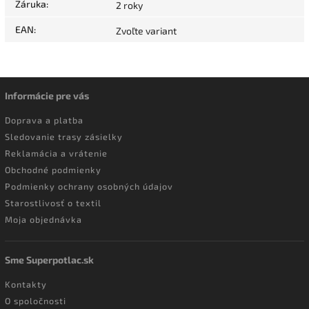
Záruka
:
2 roky
EAN
:
Zvoľte variant
Informácie pre vás
Doprava a platba
Sledovanie trasy zásielky
Reklamácia a vrátenie
Obchodné podmienky
Podmienky ochrany osobných údajov
Starostlivosť o textil
Moja objednávka
Sme Superpotlac.sk
Kontakty
O spoločnosti