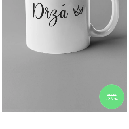
€16,99
–23 %