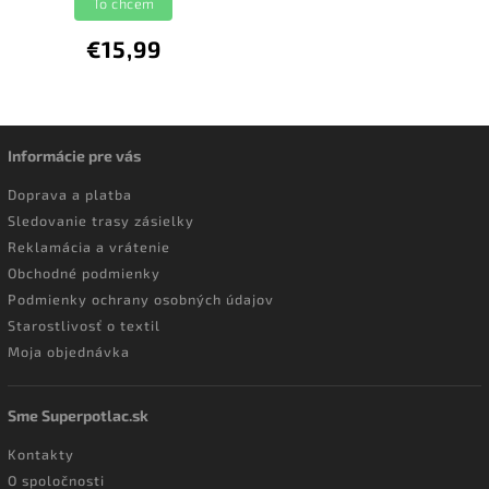
To chcem
€15,99
Informácie pre vás
Doprava a platba
Sledovanie trasy zásielky
Reklamácia a vrátenie
Obchodné podmienky
Podmienky ochrany osobných údajov
Starostlivosť o textil
Moja objednávka
Sme Superpotlac.sk
Kontakty
O spoločnosti