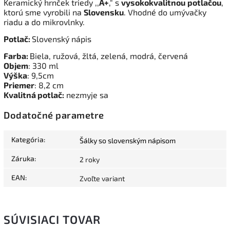
Keramický hrnček triedy ,,
A+
," s
vysokokvalitnou
potlačou
,
ktorú sme vyrobili na
Slovensku
. Vhodné do umývačky
riadu a do mikrovlnky.
Potlač:
Slovenský nápis
Farba:
Biela, ružová, žltá, zelená, modrá, červená
Objem
: 330 ml
Výška
: 9,5cm
Priemer
: 8,2 cm
Kvalitná potlač:
nezmyje sa
Dodatočné parametre
Kategória
:
Šálky so slovenským nápisom
Záruka
:
2 roky
EAN
:
Zvoľte variant
SÚVISIACI TOVAR