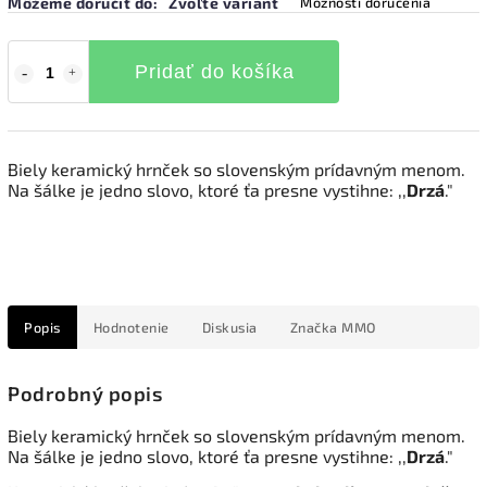
Môžeme doručiť do:
Zvoľte variant
Možnosti doručenia
Pridať do košíka
Biely keramický hrnček so slovenským prídavným menom.
Na šálke je jedno slovo, ktoré ťa presne vystihne: ,,
Drzá
."
Popis
Hodnotenie
Diskusia
Značka
MMO
Podrobný popis
Biely keramický hrnček so slovenským prídavným menom.
Na šálke je jedno slovo, ktoré ťa presne vystihne: ,,
Drzá
."