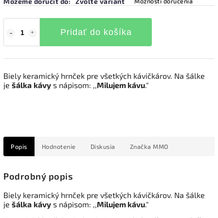
Môžeme doručiť do:
Zvoľte variant
Možnosti doručenia
Pridať do košíka
Biely keramický hrnček pre všetkých kávičkárov. Na šálke
je
šálka
kávy
s nápisom: ,,
Milujem kávu
."
Popis
Hodnotenie
Diskusia
Značka
MMO
Podrobný popis
Biely keramický hrnček pre všetkých kávičkárov. Na šálke
je
šálka
kávy
s nápisom: ,,
Milujem kávu
."