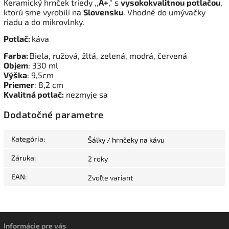
Keramický hrnček triedy ,,
A+
," s
vysokokvalitnou
potlačou
,
ktorú sme vyrobili na
Slovensku
. Vhodné do umývačky
riadu a do mikrovlnky.
Potlač:
káva
Farba:
Biela, ružová, žltá, zelená, modrá, červená
Objem
: 330 ml
Výška
: 9,5cm
Priemer
: 8,2 cm
Kvalitná potlač:
nezmyje sa
Dodatočné parametre
Kategória
:
Šálky / hrnčeky na kávu
Záruka
:
2 roky
EAN
:
Zvoľte variant
Informácie pre vás