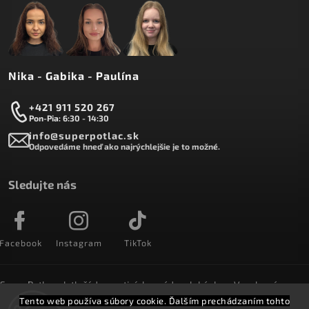
Nika - Gabika - Paulína
+421 911 520 267
Pon-Pia: 6:30 - 14:30
info@superpotlac.sk
Odpovedáme hneď ako najrýchlejšie je to možné.
Sledujte nás
Facebook
Instagram
TikTok
SuperPotlac.sk tlačí denne tisícky módnych kúskov. Vyrobené na
Slovensku a doručované do celého sveta :)
Tento web používa súbory cookie. Ďalším prechádzaním tohto