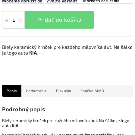
Môžeme doručiť do:
Zvoľte variant
Možnosti doručenia
Pridať do košíka
Biely keramický hrnček pre každého milovníka áut. Na šálke
je logo auta
KIA
.
Popis
Hodnotenie
Diskusia
Značka
MMO
Podrobný popis
Biely keramický hrnček pre každého milovníka áut. Na šálke je logo
auta
KIA
.
Keramický hrnček triedy ,,
A+
," s
vysokokvalitnou
potlačou
, ktorú