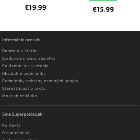
€19,99
€15,99
Informácie pre vás
Doprava a platba
Sledovanie trasy zásielky
Reklamácia a vrátenie
Obchodné podmienky
Podmienky ochrany osobných údajov
Starostlivosť o textil
Moja objednávka
Sme Superpotlac.sk
Kontakty
O spoločnosti
Technológie tlače