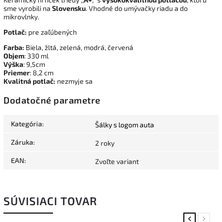
sme vyrobili na
Slovensku
. Vhodné do umývačky riadu a do
mikrovlnky.
Potlač:
pre zaľúbených
Farba:
Biela, žltá, zelená, modrá, červená
Objem
: 330 ml
Výška
: 9,5cm
Priemer
: 8,2 cm
Kvalitná potlač:
nezmyje sa
Dodatočné parametre
Kategória
:
Šálky s logom auta
Záruka
:
2 roky
EAN
:
Zvoľte variant
SÚVISIACI TOVAR
Previous
Next