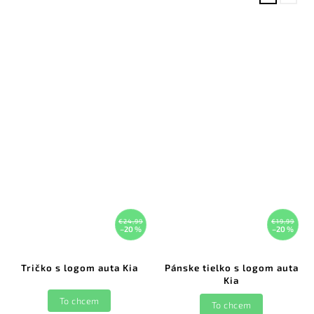
€24,99
€19,99
–20 %
–20 %
Tričko s logom auta Kia
Pánske tielko s logom auta
Kia
To chcem
To chcem