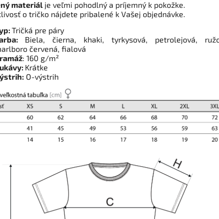
ný materiál
je veľmi pohodlný a príjemný k pokožke.
tlivosť o tričko nájdete pribalené k Vašej objednávke.
yp:
Tričká pre páry
arba:
Biela, čierna, khaki, tyrkysová, petrolejová, ruž
arlboro červená, fialová
ramáž
: 160 g/m²
ukávy:
Krátke
ýstrih:
O-výstrih