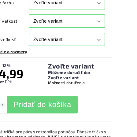
e farbu
 veľkosť
veľkosť
cie a rozmery
Zvoľte variant
–12 %
4,99
Môžeme doručiť do:
Zvoľte variant
bez DPH
Možnosti doručenia
Pridať do košíka
 tričká pre páry s roztomilou potlačou. Pánske tričko s
kou
korunou
a nápisom: ,,
KING
," a dámske tričko s korunou