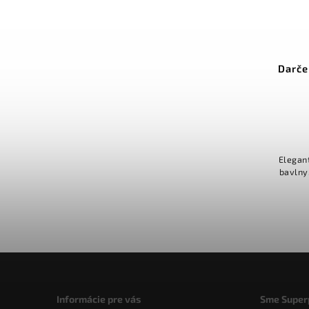
Darče
Elegan
bavlny
Informácie pre vás
Sme Super