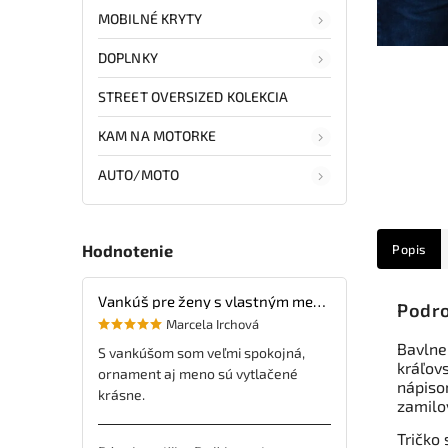
MOBILNÉ KRYTY
DOPLNKY
STREET OVERSIZED KOLEKCIA
KAM NA MOTORKE
AUTO/MOTO
Popis
Hodnotenie
Vankúš pre ženy s vlastným menom
Podro
Marcela Irchová
Bavlnen
S vankúšom som veľmi spokojná,
kráľov
ornament aj meno sú vytlačené
nápisom
krásne.
zamilo
Tričko 