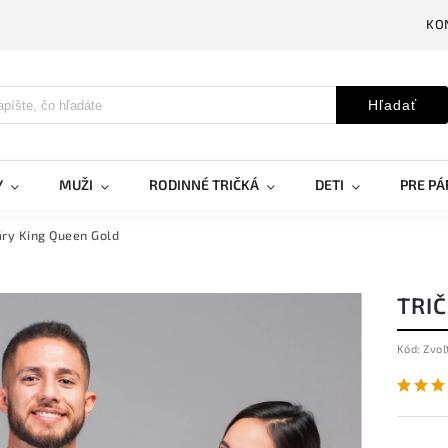
KO
Hľadať
Y
MUŽI
RODINNÉ TRIČKÁ
DETI
PRE PÁ
áry King Queen Gold
TRI
Kód:
Zvoľ