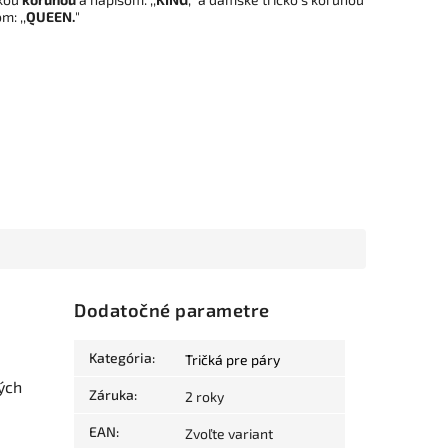
m: ,,
QUEEN.
"
Dodatočné parametre
Kategória
:
Tričká pre páry
kých
Záruka
:
2 roky
EAN
:
Zvoľte variant