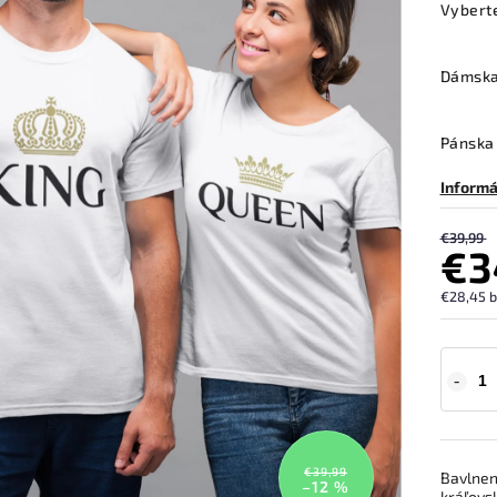
Vybert
Dámska
Pánska 
Informá
€39,99
€3
€28,45 
€39,99
Bavlnené
–12 %
kráľovs