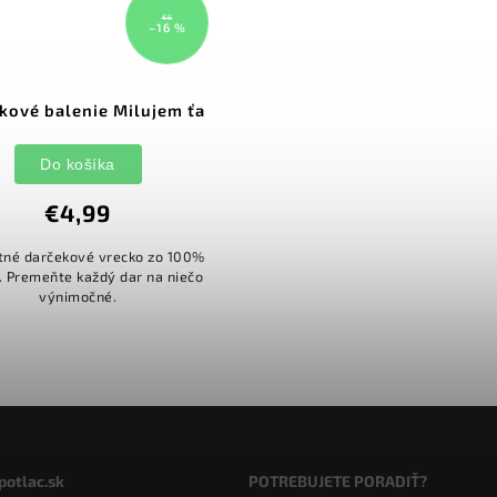
€6
–16 %
kové balenie Milujem ťa
Do košíka
€4,99
tné darčekové vrecko zo 100%
. Premeňte každý dar na niečo
výnimočné.
potlac.sk
POTREBUJETE PORADIŤ?