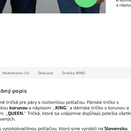
a nápiso
Hodnotenie (4)
Diskusia
Značka
MMO
bný popis
é tričká pre páry s roztomilou potlačou. Pánske tričko s
skou
korunou
a nápisom: ,,
KING
," a dámske tričko s korunou a
: ,,
QUEEN.
" Tričká, ktoré sa vzájomne dopĺňajú potešia všet
vaných.
s vysokokvalitnou potlačou, ktorú sme vyrobili na
Slovensku
.