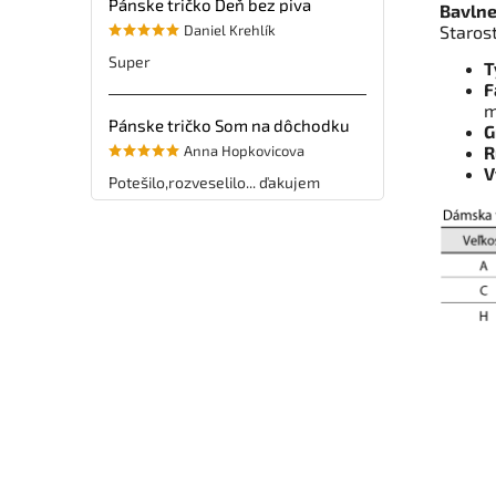
Pánske tričko Deň bez piva
Bavlne
Daniel Krehlík
Staros
Super
T
F
m
Pánske tričko Som na dôchodku
G
Anna Hopkovicova
R
V
Potešilo,rozveselilo... ďakujem