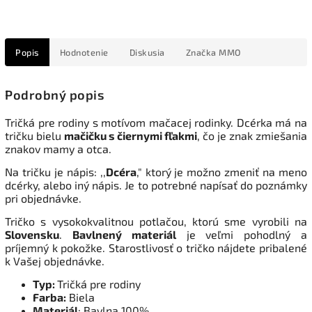
Popis
Hodnotenie
Diskusia
Značka
MMO
Podrobný popis
Tričká pre rodiny s motívom mačacej rodinky. Dcérka má na
tričku bielu
mačičku s čiernymi fľakmi
, čo je znak zmiešania
znakov mamy a otca.
Na tričku je nápis: ,,
Dcéra
," ktorý je možno zmeniť na meno
dcérky, alebo iný nápis. Je to potrebné napísať do poznámky
pri objednávke.
Tričko s vysokokvalitnou potlačou, ktorú sme vyrobili na
Slovensku
.
Bavlnený materiál
je veľmi pohodlný a
príjemný k pokožke. Starostlivosť o tričko nájdete pribalené
k Vašej objednávke.
Typ:
Tričká pre rodiny
Farba:
Biela
Materiál
: Bavlna 100%