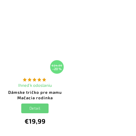
€24,99
–20 %
Ihneď k odoslaniu
Dámske tričko pre mamu
Mačacia rodinka
Detail
€19,99