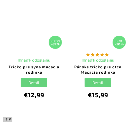
€18,99
€20
–31 %
–20 %
Ihneď k odoslaniu
Ihneď k odoslaniu
Tričko pre syna Mačacia
Pánske tričko pre otca
rodinka
Mačacia rodinka
Detail
Detail
€12,99
€15,99
TIP