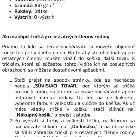
Gramáž
: 160 g/m²
Rukávy:
Krátke
Výstrih:
O-výstrih
Ako nakúpiť tričká pre ostatných členov rodiny
Priamo tu kde sa teraz nachádzate si môžete objednať
tričko len pre jedného člena. Na to aby ste objednali aj pre
ostatných členov, musíte vložiť do košíka ďalší tovar. K
tričkám, ktoré sú súčasťou tohto (vidíte ich na posledných
obrázkoch) sa môžete dostať dvomi spôsobmi.
Stačí prejsť na spodok stránky, kde sa nachádza
nadpis ,,
SÚVISIACI TOVAR
," pod ktorým sú tričká
presne k tomu, na ktorom sa práve nachádzate aj pre
ostatných členov rodiny. Už len na ne kliknete,
vyberiete farbu s veľkosťou a vložíte do košíka. Ak už
máte všetky tričká v košíku, stačí kliknúť na:
,,
Nákupný košík
," a prejsť k platbe.
Po vybratí si farby a veľkosti trička, na ktorom sa
nachádzate kliknite na: ,,
Do košíku
," a na obrazovke
sa Vám zobrazia tričká pre ostatných členov rodiny.