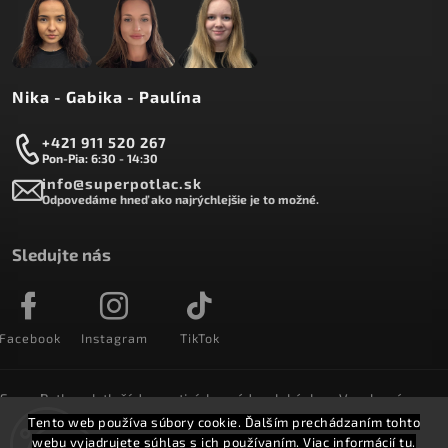
Nika - Gabika - Paulína
+421 911 520 267
Pon-Pia: 6:30 - 14:30
info@superpotlac.sk
Odpovedáme hneď ako najrýchlejšie je to možné.
Sledujte nás
Facebook
Instagram
TikTok
SuperPotlac.sk tlačí denne tisícky módnych kúskov. Vyrobené na
Slovensku a doručované do celého sveta :)
Tento web používa súbory cookie. Ďalším prechádzaním tohto
webu vyjadrujete súhlas s ich používaním. Viac informácií
tu
.