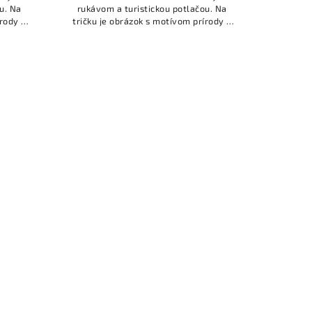
u. Na
rukávom a turistickou potlačou. Na
írody a
tričku je obrázok s motívom prírody a
vým
nápisom: ,,Povedz ÁNO novým
DOBRODRUŽSTVÁM."