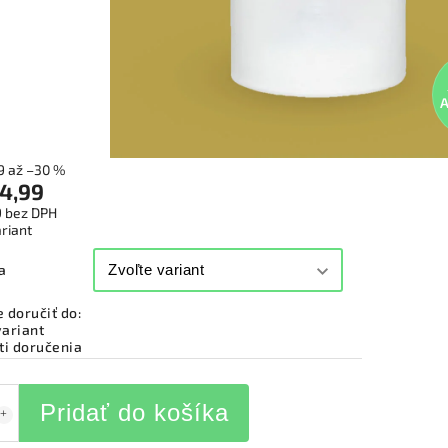
99
až –30 %
4,99
9
bez DPH
ariant
a
doručiť do:
variant
i doručenia
Pridať do košíka