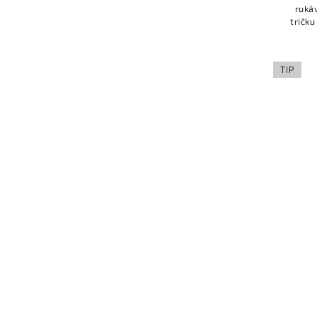
ruká
tričku
ná
TIP