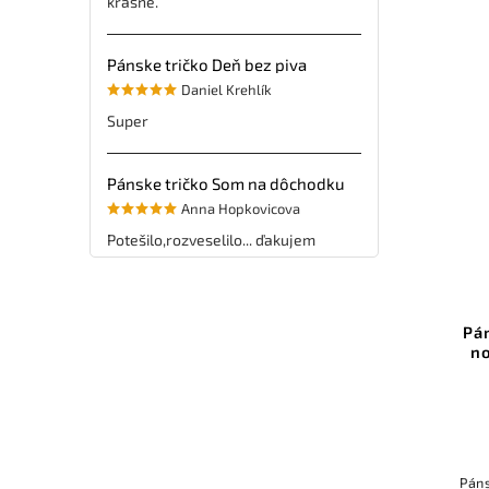
krásne.
Pánske tričko Deň bez piva
Daniel Krehlík
Super
Pánske tričko Som na dôchodku
Anna Hopkovicova
Potešilo,rozveselilo... ďakujem
Pá
n
Páns