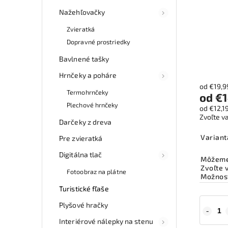
Nažehľovačky
Zvieratká
Dopravné prostriedky
Bavlnené tašky
Hrnčeky a poháre
od €19,
Termohrnčeky
od
€1
Plechové hrnčeky
od
€12,1
Zvoľte v
Darčeky z dreva
Variant
Pre zvieratká
Digitálna tlač
Môžeme 
Zvoľte 
Fotoobraz na plátne
Možnost
Turistické fľaše
Plyšové hračky
Interiérové nálepky na stenu