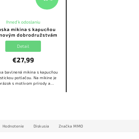
Ihneď k odoslaniu
ska mikina s kapucňou
 novým dobrodružstvám
Detail
€27,99
a bavlnená mikina s kapucňou
istickou potlačou. Na mikine je
brázok s motívom prírody a
pisom: ,,Povedz ÁNO novým
DOBRODRUŽSTVÁM."
Hodnotenie
Diskusia
Značka
MMO