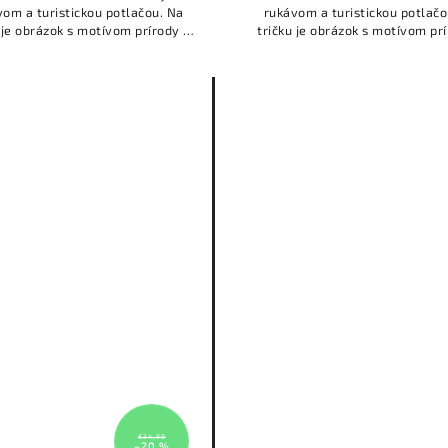
vom a turistickou potlačou. Na
rukávom a turistickou potlačo
 je obrázok s motívom prírody a
tričku je obrázok s motívom pr
pisom: ,,Povedz ÁNO novým
nápisom: ,,Povedz ÁNO no
dobrodružstvám."
dobrodružstvám."
€34,99
–20 %