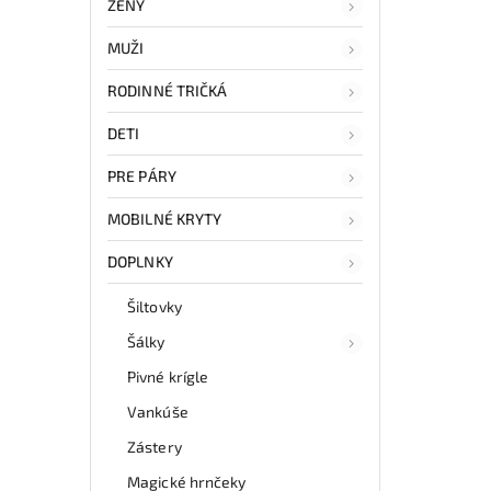
ŽENY
MUŽI
RODINNÉ TRIČKÁ
DETI
PRE PÁRY
MOBILNÉ KRYTY
DOPLNKY
Šiltovky
Šálky
Pivné krígle
Vankúše
Zástery
Magické hrnčeky