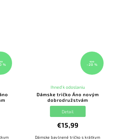
20
€20
0 %
–20 %
Ihneď k odoslaniu
 áno
Dámske tričko Áno novým
ám
dobrodružstvám
Detail
€15,99
átkym
Dámske bavlnené tričko s krátkym