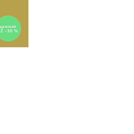
od €19,99
AŽ –30 %