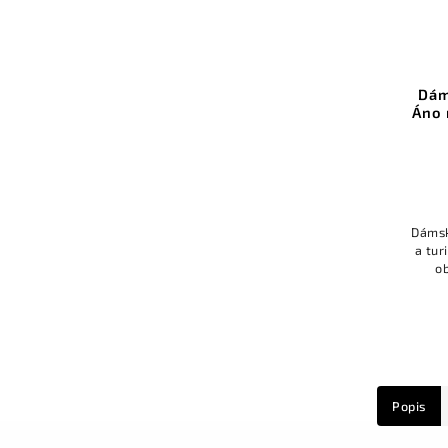
Dám
Áno
Dámsk
a tur
o
ná
Popis