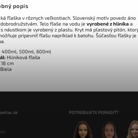
bný popis
ická fľaška v rôznych veľkostiach. Slovenský motív povedz áno
dobrodružstvám. Telo fľaše na vodu je
vyrobené z hliníka
a
s náustkom je vyrobený z plastu. Kryt má plastový pitón, ktor
ožňuje pripevniť fľašu napríklad k batohu. Šúčasťou fľašky je
na.
:
400ml, 500ml, 600ml
ál:
Hliniková fľaša
18 cm
Biela
potlac.sk
POTREBUJETE PORADIŤ?
sti