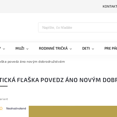
KONTAK
PRIH
Y
MUŽI
RODINNÉ TRIČKÁ
DETI
PRE PÁ
fľaška povedz áno novým dobrodružstvám
TICKÁ FĽAŠKA POVEDZ ÁNO NOVÝM DO
ariant
Neohodnotené