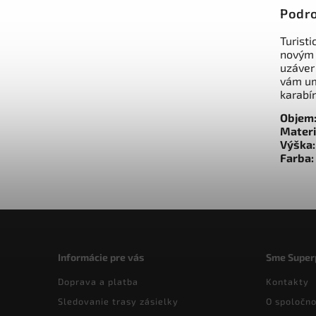
Podro
Turist
novým 
uzáver 
vám um
karabí
Objem
Materi
Výška:
Farba:
Informácie pre vás
Sme Super
Doprava a platba
Kontakty
Sledovanie trasy zásielky
O spoločno