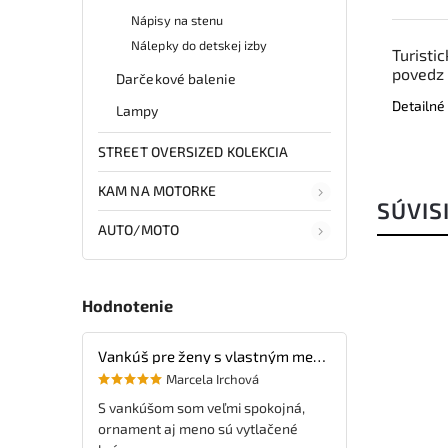
Nápisy na stenu
Nálepky do detskej izby
Turisti
povedz
Darčekové balenie
Detailné
Lampy
STREET OVERSIZED KOLEKCIA
KAM NA MOTORKE
SÚVIS
AUTO/MOTO
Hodnotenie
Vankúš pre ženy s vlastným menom
Marcela Irchová
S vankúšom som veľmi spokojná,
ornament aj meno sú vytlačené