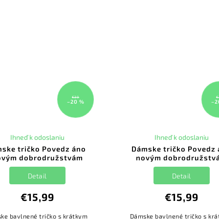
€20
€
–20 %
–2
Ihneď k odoslaniu
Ihneď k odoslaniu
nske tričko Povedz áno
Dámske tričko Povedz
ovým dobrodružstvám
novým dobrodružstv
Detail
Detail
€15,99
€15,99
ke bavlnené tričko s krátkym
Dámske bavlnené tričko s kr