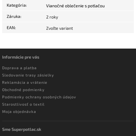
Kategória
:
Vianočné oblečenie s potlačou
Záruka
:
2 roky
EAN
:
Zvoľte variant
Informácie pre vás
Doprava a platba
Sledovanie trasy zásielky
Reklamácia a vrátenie
Obchodné podmienky
Podmienky ochrany osobných údajov
Starostlivosť o textil
Moja objednávka
Sme Superpotlac.sk