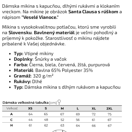
Dámska mikina s kapucňou, dlhými rukávmi a klokaním
vreckom. Na mikine je obrázok
Santa Clausa s rúškom
a
nápisom
"Veselé Vianoce."
Mikina s vysokokvalitnou potlačou, ktorú sme vyrobili
na
Slovensku
.
Bavlnený materiál
je veľmi pohodlný a
príjemný k pokožke. Starostlivosť o mikinu nájdete
pribalené k Vašej objednávke.
Typ:
Vtipné mikiny
Doplnky
: Šnúrky a vačok
Farba:
Čierna, biela, červená, žltá, purpurová
Materiál
: Bavlna 65% Polyester 35%
Gramáž
: 320 g/m²
Rukávy:
Dlhé
Typ:
Dámska mikina s dlhým rukávom a kapucňou