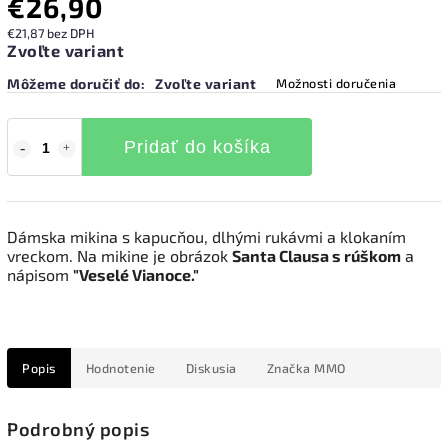
€26,90
€21,87 bez DPH
Zvoľte variant
Môžeme doručiť do:
Zvoľte variant
Možnosti doručenia
Pridať do košíka
Dámska mikina s kapucňou, dlhými rukávmi a klokaním
vreckom. Na mikine je obrázok
Santa Clausa s rúškom
a
nápisom
"Veselé Vianoce."
Popis
Hodnotenie
Diskusia
Značka
MMO
Podrobný popis