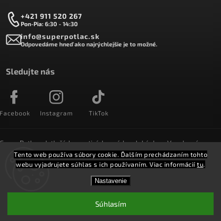
+421 911 520 267
Pon-Pia: 6:30 - 14:30
info@superpotlac.sk
Odpovedáme hneď ako najrýchlejšie je to možné.
Sledujte nás
Facebook
Instagram
TikTok
SuperPotlac.sk tlačí denne tisícky módnych kúskov. Vyrobené na
Slovensku a doručované do celého sveta :)
Tento web používa súbory cookie. Ďalším prechádzaním tohto
webu vyjadrujete súhlas s ich používaním. Viac informácií
tu
.
Copyright 2026
SuperPotlač.sk
. Všetky práva vyhradené.
Nastavenie
Vytvořil
Shoptet
Shoptak.cz.
Súhlasím