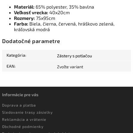
Materiál:
65% polyester, 35% bavlna
Veľkosť vrecka:
40x20cm
Rozmery:
75x95cm
Farba:
Biela, čierna, červená, hráškovo zelená,
kráľovská modrá
Dodatočné parametre
Kategória
:
Zástery s potlačou
EAN
:
Zvoľte variant
Informácie pre vás
Doprava a platba
Sledovanie trasy zásielky
Reklamácia a vrátenie
Obchodné podmienky