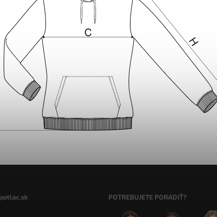
potlac.sk
POTREBUJETE PORADIŤ?