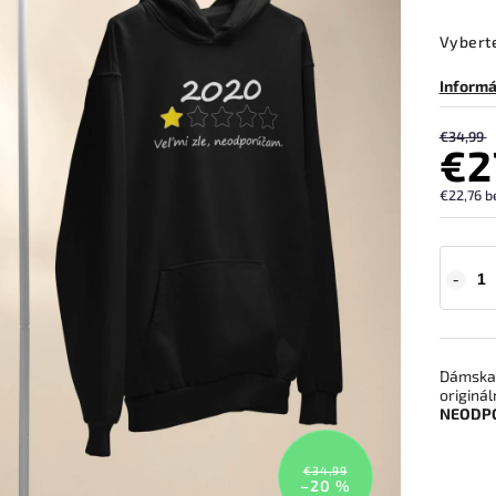
Vyberte
Informá
€34,99
€2
€22,76 b
Dámska 
originál
NEODP
€34,99
–20 %