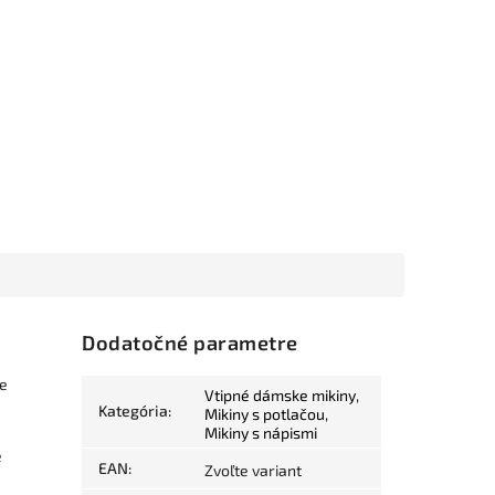
Dodatočné parametre
je
Vtipné dámske mikiny
,
Kategória
:
Mikiny s potlačou
,
Mikiny s nápismi
e
EAN
:
Zvoľte variant