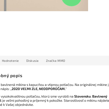
Hodnotenie
Diskusia
Značka
MMO
bný popis
bavlnená mikina s kapucňou a vtipnou potlačou. Na originálnej mikine 
nápis: ,,
2020 VEĽMI ZLE, NEODPORÚČAM.
"
 vysokokvalitnou potlačou, ktorú sme vyrobili na
Slovensku
.
Bavlnený
l
je veľmi pohodlný a príjemný k pokožke. Starostlivosť o mikinu nájdet
né k Vašej objednávke.