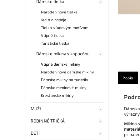
Dámske tielka
Narodeninové tielka
Jedlo a nápoje
Tielka s ľudovým motívom
Vtipné tielka
Turistické tielka
Dámske mikiny s kapucňou
Vtipné dámske mikiny
Narodeninové dámske mikiny
Popis
Dámske mikiny na turistiku
Dámske meninové mikiny
Kresťanské mikiny
Podro
MUŽI
Dámska 
výrazný 
RODINNÉ TRIČKÁ
Mikina s
materiá
DETI
pribale