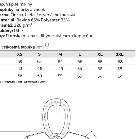
yp:
Vtipné mikiny
oplnky
: Šnúrky a vačok
arba:
Čierna, biela, červená, purpurová
ateriál
: Bavlna 65% Polyester 35%
ramáž
: 320 g/m²
ukávy:
Dlhé
yp:
Dámska mikina s dlhým rukávom a kapucňou