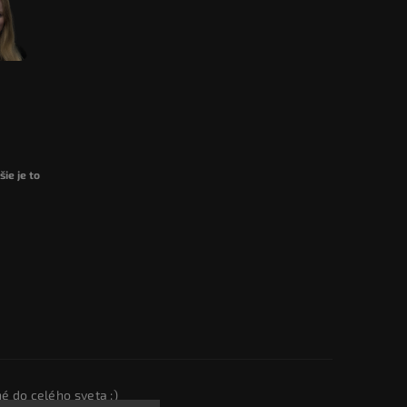
ie je to
é do celého sveta :)