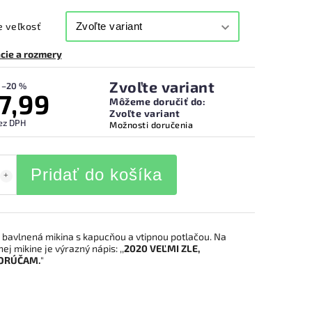
 veľkosť
cie a rozmery
Zvoľte variant
–20 %
7,99
Môžeme doručiť do:
Zvoľte variant
ez DPH
Možnosti doručenia
Pridať do košíka
bavlnená mikina s kapucňou a vtipnou potlačou. Na
nej mikine je výrazný nápis: ,,
2020 VEĽMI ZLE,
ORÚČAM.
"