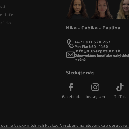
sti
e tlače
arčeky
Nika - Gabika - Paulína
+421 911 520 267
Pon-Pia: 6:30 - 14:30
info@superpotlac.sk
Odpovedáme hneď ako najrýchlejš
možné.
Sledujte nás
Facebook
Instagram
TikTok
í denne tisícky módnych kúskov. Vyrobené na Slovensku a doručovan