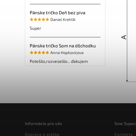
Pánske tričko Deň bez piva
Daniel Krehlík
Super
Pánske tričko Som na dôchodku
Anna Hopkovicova
Potešilo,rozveselilo... ďakujem
Informácie pre vás
Sme Super
Doprava a platba
Kontakty