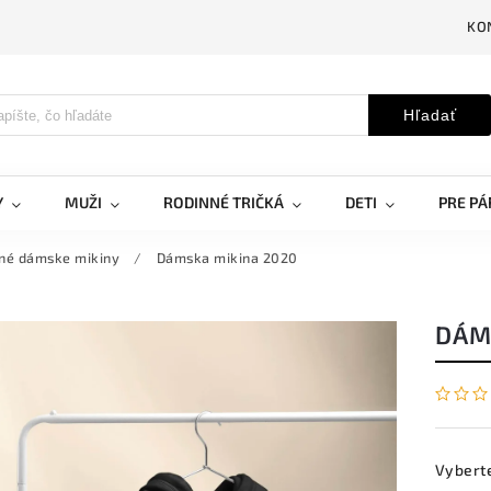
KO
Hľadať
Y
MUŽI
RODINNÉ TRIČKÁ
DETI
PRE PÁ
pné dámske mikiny
/
Dámska mikina 2020
DÁM
Vybert