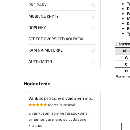
T
PRE PÁRY
D
F
MOBILNÉ KRYTY
M
G
DOPLNKY
R
T
STREET OVERSIZED KOLEKCIA
KAM NA MOTORKE
AUTO/MOTO
Hodnotenie
Vankúš pre ženy s vlastným menom
Marcela Irchová
S vankúšom som veľmi spokojná,
ornament aj meno sú vytlačené
krásne.