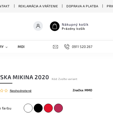
NTAKT
REKLAMÁCIA A VRÁTENIE
DOPRAVA A PLATBA
PRI
Nákupný košík
Prázdny košík
RY
MOBILNÉ KRYTY
DOPLNKY
0911 520 267
STREET OVERS
SKA MIKINA 2020
Kód:
Zvoľte variant
Značka:
MMO
Neohodnotené
e farbu