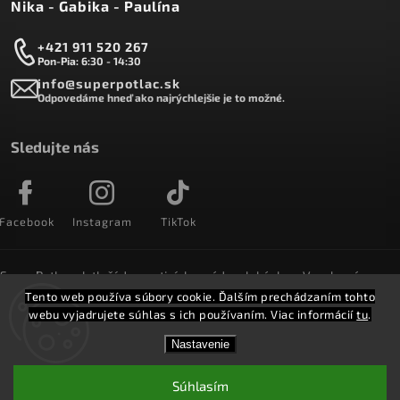
Nika - Gabika - Paulína
+421 911 520 267
Pon-Pia: 6:30 - 14:30
info@superpotlac.sk
Odpovedáme hneď ako najrýchlejšie je to možné.
Sledujte nás
Facebook
Instagram
TikTok
SuperPotlac.sk tlačí denne tisícky módnych kúskov. Vyrobené na
Slovensku a doručované do celého sveta :)
Tento web používa súbory cookie. Ďalším prechádzaním tohto
webu vyjadrujete súhlas s ich používaním. Viac informácií
tu
.
Copyright 2026
SuperPotlač.sk
. Všetky práva vyhradené.
Nastavenie
Vytvořil
Shoptet
Shoptak.cz.
Súhlasím