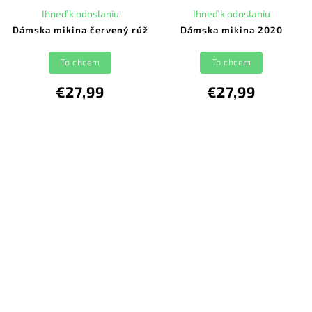
Ihneď k odoslaniu
Ihneď k odoslaniu
Dámska mikina červený rúž
Dámska mikina 2020
To chcem
To chcem
€27,99
€27,99