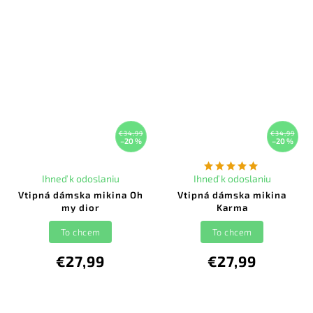
€34,99
€34,99
–20 %
–20 %
Ihneď k odoslaniu
Ihneď k odoslaniu
Vtipná dámska mikina Oh
Vtipná dámska mikina
my dior
Karma
To chcem
To chcem
€27,99
€27,99