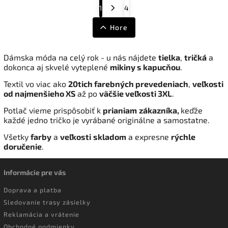
1
4
Hore
Dámska móda na celý rok - u nás nájdete
tielka
,
tričká
a
dokonca aj skvelé vyteplené
mikiny s kapucňou
.
Textil vo viac ako
20tich farebných prevedeniach
,
veľkosti
od najmenšieho XS
až po
väčšie veľkosti 3XL
.
Potlač vieme prispôsobiť k
prianiam
zákazníka,
keďže
každé jedno tričko je vyrábané originálne a samostatne.
V
šetky
farby
a
veľkosti
skladom
a expresne
rýchle
doručenie
.
Informácie pre vás
Doprava a platba
Sledovanie trasy zásielky
Reklamácia a vrátenie
Obchodné podmienky