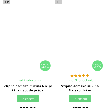
TIP
TIP
€34,99
€34,99
–20 %
–20 %
Ihneď k odoslaniu
Ihneď k odoslaniu
Vtipná dámska mikina Nie je
Vtipná dámska mikina
káva nebude práca
Najskôr kávu
To chcem
To chcem