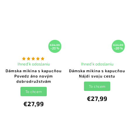
€34,99
€34,99
–20 %
–20 %
Ihneď k odoslaniu
Ihneď k odoslaniu
Dámska mikina s kapucňou
Dámska mikina s kapucňou
Povedz áno novým
Nájdi svoju cestu
dobrodružstvám
To chcem
To chcem
€27,99
€27,99