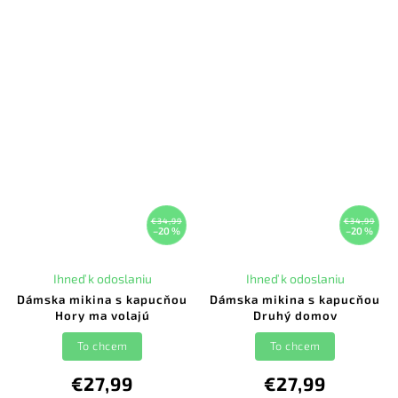
€34,99
€34,99
–20 %
–20 %
Ihneď k odoslaniu
Ihneď k odoslaniu
Dámska mikina s kapucňou
Dámska mikina s kapucňou
Hory ma volajú
Druhý domov
To chcem
To chcem
€27,99
€27,99