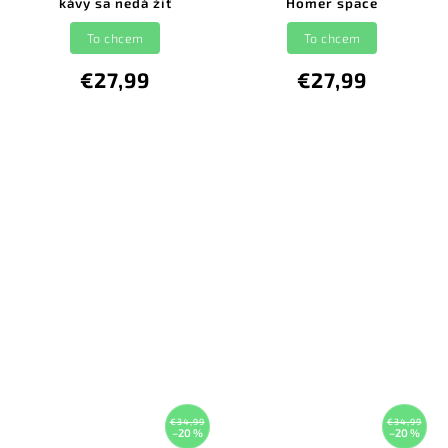
kávy sa nedá žiť
Homer space
To chcem
To chcem
€27,99
€27,99
€34,99
€34,99
–20 %
–20 %