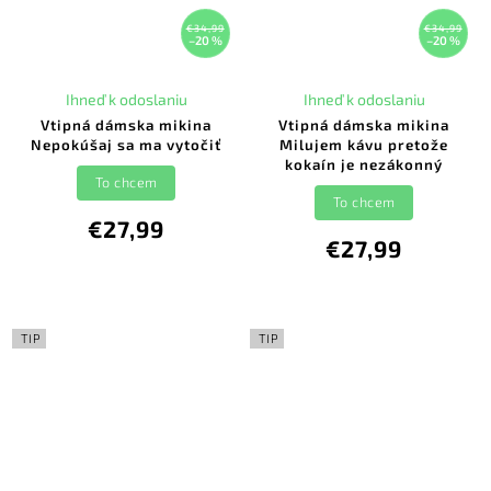
€34,99
€34,99
–20 %
–20 %
Ihneď k odoslaniu
Ihneď k odoslaniu
Vtipná dámska mikina
Vtipná dámska mikina
Nepokúšaj sa ma vytočiť
Milujem kávu pretože
kokaín je nezákonný
To chcem
To chcem
€27,99
€27,99
TIP
TIP