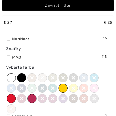
Zavrieť filter
Najdrahšie
Abecedne
€
27
€
28
16
Na sklade
Značky
113
MMO
Vyberte farbu
0
Petrolejová