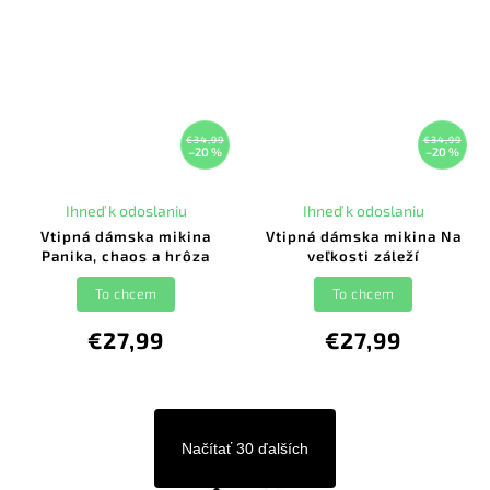
€34,99
€34,99
–20 %
–20 %
Ihneď k odoslaniu
Ihneď k odoslaniu
Vtipná dámska mikina
Vtipná dámska mikina Na
Panika, chaos a hrôza
veľkosti záleží
To chcem
To chcem
€27,99
€27,99
Načítať 30 ďalších