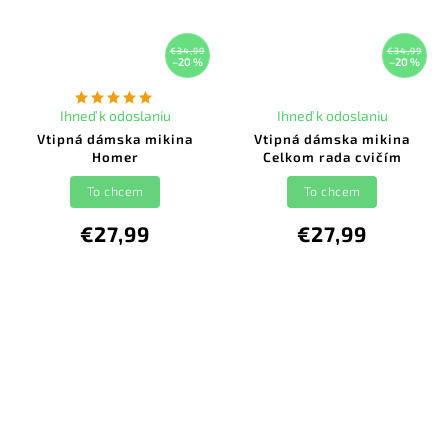
€34,99
€34,99
–20 %
–20 %
Ihneď k odoslaniu
Ihneď k odoslaniu
Vtipná dámska mikina
Vtipná dámska mikina
Homer
Celkom rada cvičím
To chcem
To chcem
€27,99
€27,99