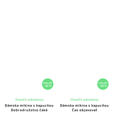
€34,99
€34,99
–20 %
–20 %
Ihneď k odoslaniu
Ihneď k odoslaniu
Dámska mikina s kapucňou
Dámska mikina s kapucňou
Dobrodružstvo čaká
Čas objavovať