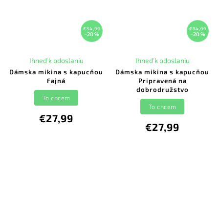
€34,99
€34,99
–20 %
–20 %
Ihneď k odoslaniu
Ihneď k odoslaniu
Dámska mikina s kapucňou
Dámska mikina s kapucňou
Fajná
Pripravená na
dobrodružstvo
To chcem
To chcem
€27,99
€27,99