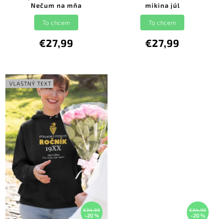
Nečum na mňa
mikina júl
To chcem
To chcem
€27,99
€27,99
VLASTNÝ TEXT
€34,99
€34,99
–20 %
–20 %