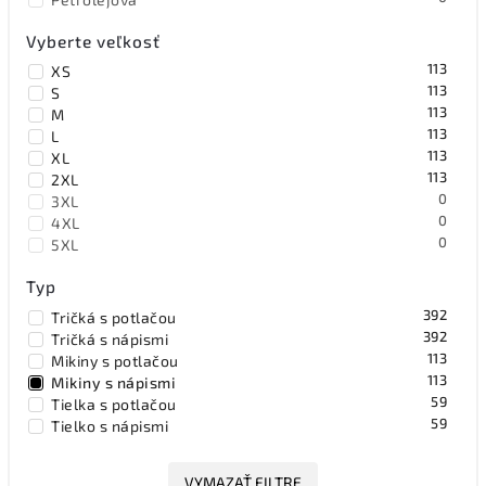
Vyberte veľkosť
113
XS
113
S
113
M
113
L
113
XL
113
2XL
0
3XL
0
4XL
0
5XL
Typ
392
Tričká s potlačou
392
Tričká s nápismi
113
Mikiny s potlačou
113
Mikiny s nápismi
59
Tielka s potlačou
59
Tielko s nápismi
VYMAZAŤ FILTRE