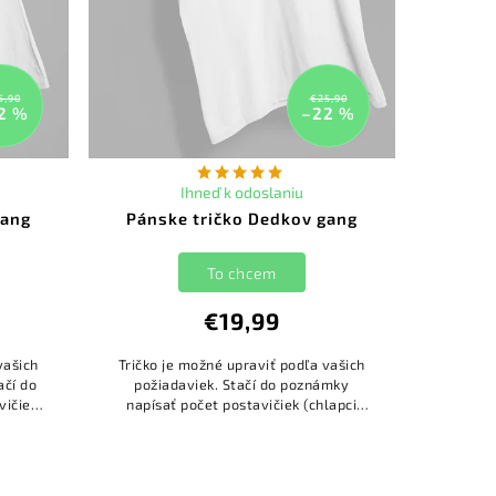
5,90
€25,90
2 %
–22 %
Ihneď k odoslaniu
gang
Pánske tričko Dedkov gang
To chcem
€19,99
vašich
Tričko je možné upraviť podľa vašich
ačí do
požiadaviek. Stačí do poznámky
vičiek
napísať počet postavičiek (chlapci
 mená a
alebo dievčatá) a ich mená a naši
...
grafici sa o to postarajú :)...