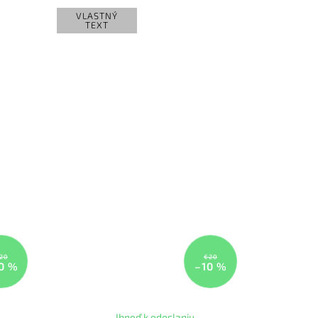
VLASTNÝ
TEXT
20
€20
0 %
–10 %
Ihneď k odoslaniu