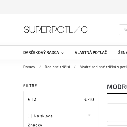
DARČEKOVÝ RADCA
VLASTNÁ POTLAČ
ŽEN
Domov
/
Rodinné tričká
/
Modré rodinné tričká s pot
MODRÉ
FILTRE
€
12
€
40
49
Na sklade
Značky