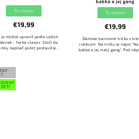
babka a jej gang
To chcem
To chcem
€19,99
€19,99
o je možné upraviť podľa vašich
Dámske bavlnené tričko s kr
daviek - farba vlasov. Stačí do
rukávom. Na tričku je nápis "Na
mky napísať počet postavičiek
babka a jej malý gang". Pod náp
ci alebo dievčatá) a ich mená a
obrázok detí spolu s menami.
ši grafici sa o to postarajú...
detí si môžete doplniť...
TNÝ
XT
EDZENÝ
 DETÍ