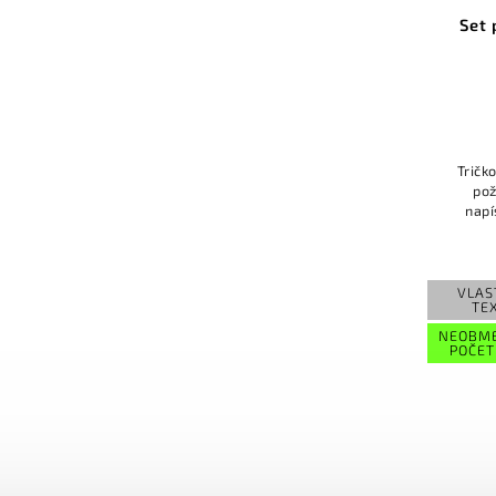
Set
Tričk
pož
napí
aleb
g
VLAS
TE
NEOBM
POČET