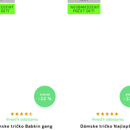
EDZENÝ
NEOBMEDZENÝ
 DETÍ
POČET DETÍ
€25,90
€2
–22 %
–2
Ihneď k odoslaniu
Ihneď k odoslaniu
ske tričko Babkin gang
Dámske tričko Najlep