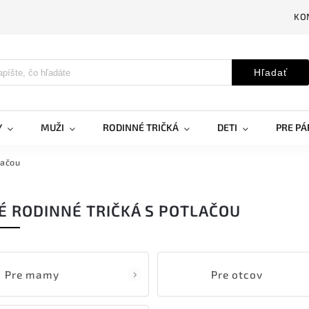
KO
Hľadať
Y
MUŽI
RODINNÉ TRIČKÁ
DETI
PRE PÁ
lačou
 RODINNÉ TRIČKÁ S POTLAČOU
Pre mamy
Pre otcov