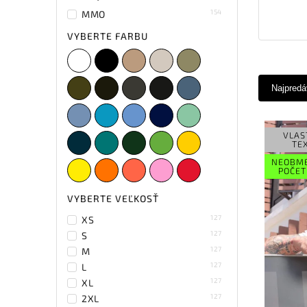
154
MMO
VYBERTE FARBU
Najpredá
VLAS
TE
NEOBM
POČET
VYBERTE VEĽKOSŤ
127
XS
127
S
2
Petrolejová
127
M
127
L
127
XL
127
2XL