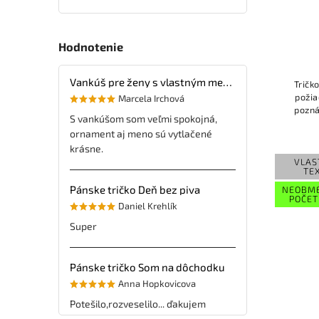
Hodnotenie
Vankúš pre ženy s vlastným menom
Tričk
požia
Marcela Irchová
pozná
S vankúšom som veľmi spokojná,
(chlap
ornament aj meno sú vytlačené
na
krásne.
VLAS
TE
Pánske tričko Deň bez piva
NEOBM
POČET
Daniel Krehlík
Super
Pánske tričko Som na dôchodku
Anna Hopkovicova
Potešilo,rozveselilo... ďakujem