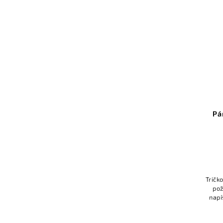
Pá
Tričk
pož
napí
aleb
g