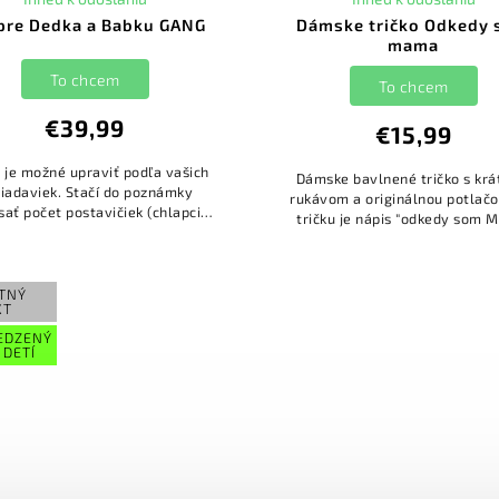
 pre Dedka a Babku GANG
Dámske tričko Odkedy
mama
To chcem
To chcem
€39,99
€15,99
o je možné upraviť podľa vašich
Dámske bavlnené tričko s kr
iadaviek. Stačí do poznámky
rukávom a originálnou potlač
sať počet postavičiek (chlapci
tričku je nápis "odkedy som
o dievčatá) a ich mená a naši
nikdy nie som sama."
rafici sa o to postarajú :)...
TNÝ
XT
EDZENÝ
 DETÍ