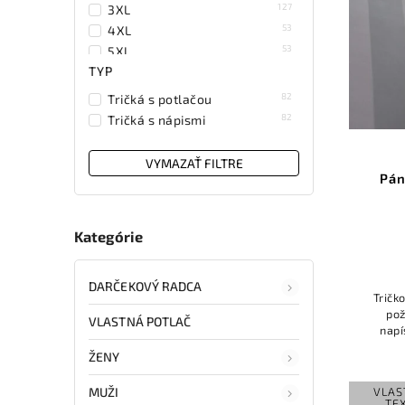
127
3XL
53
4XL
53
5XL
TYP
25
110/4 roky
25
122/6 rokov
82
Tričká s potlačou
25
134/8 rokov
82
Tričká s nápismi
25
146/10 rokov
25
158/12 rokov
VYMAZAŤ FILTRE
Pán
Kategórie
DARČEKOVÝ RADCA
Tričk
pož
VLASTNÁ POTLAČ
napí
aleb
ŽENY
g
VLAS
MUŽI
TE