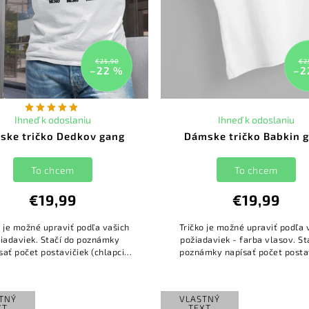
€25,90
€2
–22 %
–2
Ihneď k odoslaniu
Ihneď k odoslaniu
ske tričko Dedkov gang
Dámske tričko Babkin 
To chcem
To chcem
€19,99
€19,99
o je možné upraviť podľa vašich
Tričko je možné upraviť podľa 
iadaviek. Stačí do poznámky
požiadaviek - farba vlasov. St
sať počet postavičiek (chlapci
poznámky napísať počet posta
o dievčatá) a ich mená a naši
(chlapci alebo dievčatá) a ich
rafici sa o to postarajú :)...
naši grafici sa o to postarajú
TNÝ
VLASTNÝ
XT
TEXT