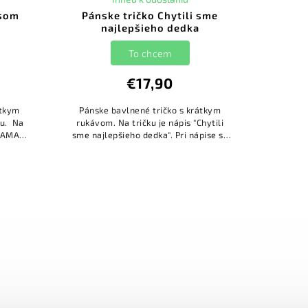
 som
Pánske tričko Chytili sme
najlepšieho dedka
To chcem
€17,90
átkym
Pánske bavlnené tričko s krátkym
ou. Na
rukávom. Na tričku je nápis "Chytili
 MAMA
sme najlepšieho dedka". Pri nápise sú
obrázky rýb spolu s menami. Mená
detí si môžete doplniť...