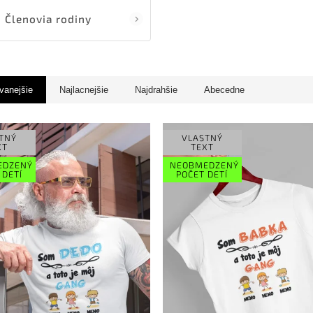
Členovia rodiny
vanejšie
Najlacnejšie
Najdrahšie
Abecedne
TNÝ
VLASTNÝ
XT
TEXT
EDZENÝ
NEOBMEDZENÝ
 DETÍ
POČET DETÍ