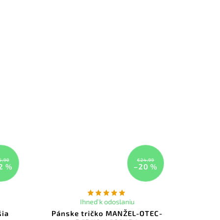
5,90
€24,99
2 %
–20 %
Ihneď k odoslaniu
šia
Pánske tričko MANŽEL-OTEC-