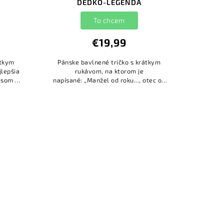
DEDKO-LEGENDA
To chcem
€19,99
átkym
Pánske bavlnené tričko s krátkym
jlepšia
rukávom, na ktorom je
isom je
napísané: „Manžel od roku..., otec od
 Mená
roku..., dedko od roku..., legenda od
roku...“ Doplňte presné roky podľa...