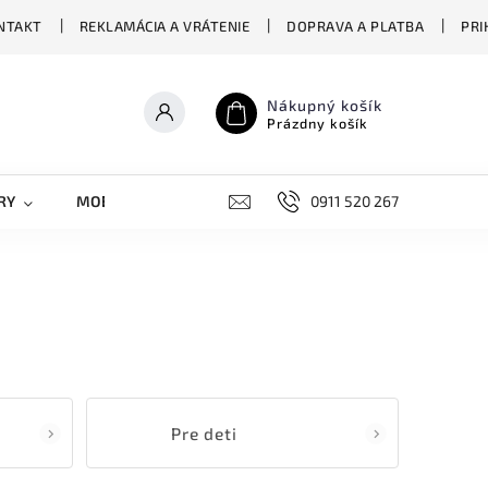
NTAKT
REKLAMÁCIA A VRÁTENIE
DOPRAVA A PLATBA
PRI
Nákupný košík
Prázdny košík
RY
MOBILNÉ KRYTY
DOPLNKY
0911 520 267
STREET OVERS
Pre deti