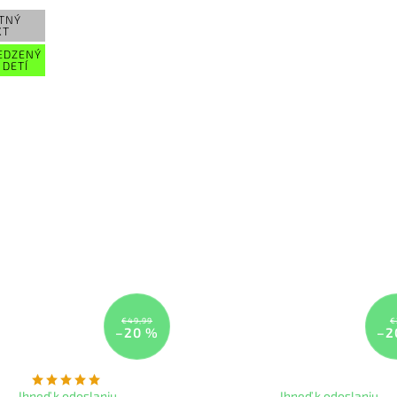
TNÝ
XT
EDZENÝ
 DETÍ
€49,99
€
–20 %
–2
Ihneď k odoslaniu
Ihneď k odoslaniu