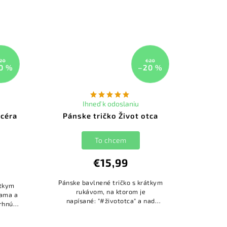
20
€20
0 %
–20 %
Ihneď k odoslaniu
céra
Pánske tričko Život otca
To chcem
€15,99
Pánske bavlnené tričko s krátkym
átkym
rukávom, na ktorom je
Mama a
napísané: "#živototca" a nad
rhnúť".
ním obrázok piva a náradia.
vnaké
...