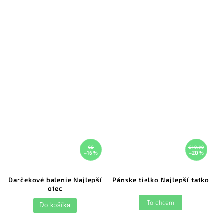
€6
€19,99
–16 %
–20 %
Darčekové balenie Najlepší
Pánske tielko Najlepší tatko
otec
To chcem
Do košíka