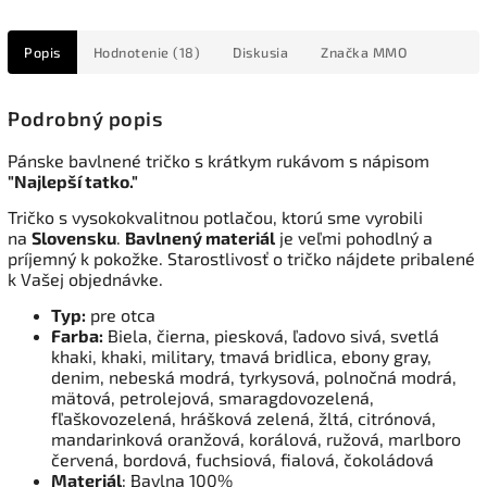
Popis
Hodnotenie (18)
Diskusia
Značka
MMO
Podrobný popis
Pánske bavlnené tričko s krátkym rukávom s nápisom
"Najlepší tatko."
Tričko s vysokokvalitnou potlačou, ktorú sme vyrobili
na
Slovensku
.
Bavlnený materiál
je veľmi pohodlný a
príjemný k pokožke. Starostlivosť o tričko nájdete pribalené
k Vašej objednávke.
Typ:
pre otca
Farba:
Biela, čierna, piesková, ľadovo sivá, svetlá
khaki, khaki, military, tmavá bridlica, ebony gray,
denim, nebeská modrá, tyrkysová, polnočná modrá,
mätová, petrolejová, smaragdovozelená,
fľaškovozelená, hrášková zelená, žltá, citrónová,
mandarinková oranžová, korálová, ružová, marlboro
červená, bordová, fuchsiová, fialová, čokoládová
Materiál
: Bavlna 100%