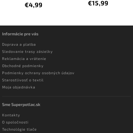
€15,99
€4,99
Informácie pre vás
Doprava a platba
Sledovanie trasy zásielky
Reklamácia a vrátenie
Obchodné podmienky
Podmienky ochrany osobných údajov
Starostlivosť o textil
Moja objednávka
Sme Superpotlac.sk
Kontakty
O spoločnosti
Technológie tlače