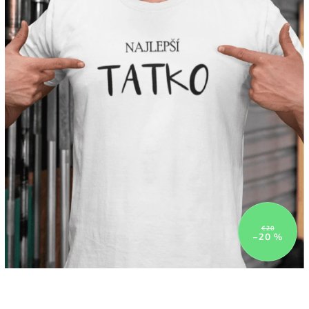
€20
–20 %