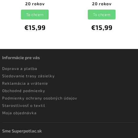
20 rokov
20 rokov
To chcem
To chcem
€15,99
€15,99
Informácie pre vás
Doprava a platba
Sledovanie trasy zásielky
Reklamácia a vrátenie
Obchodné podmienky
Podmienky ochrany osobných údajov
Starostlivosť o textil
Moja objednávka
Sme Superpotlac.sk