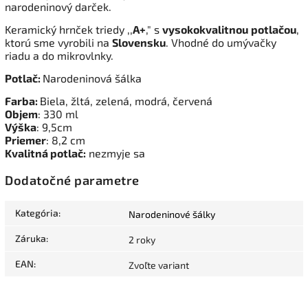
narodeninový darček.
Keramický hrnček triedy ,,
A+
," s
vysokokvalitnou
potlačou
,
ktorú sme vyrobili na
Slovensku
. Vhodné do umývačky
riadu a do mikrovlnky.
Potlač:
Narodeninová šálka
Farba:
Biela, žltá, zelená, modrá, červená
Objem
: 330 ml
Výška
: 9,5cm
Priemer
: 8,2 cm
Kvalitná potlač:
nezmyje sa
Dodatočné parametre
Kategória
:
Narodeninové šálky
Záruka
:
2 roky
EAN
:
Zvoľte variant