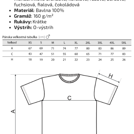
fuchsiová, fialová, čokoládová
Materiál
: Bavlna 100%
Gramáž
: 160 g/m²
Rukávy:
Krátke
Výstrih:
O-výstrih