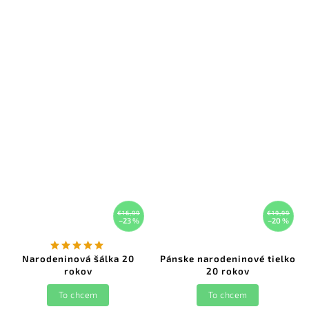
€16,99
€19,99
–23 %
–20 %
Narodeninová šálka 20
Pánske narodeninové tielko
rokov
20 rokov
To chcem
To chcem