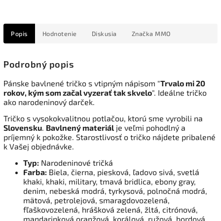
Popis
Hodnotenie
Diskusia
Značka
MMO
Podrobný popis
Pánske bavlnené tričko s vtipným nápisom "
Trvalo mi 20
rokov, kým som začal vyzerať tak skvelo
". Ideálne tričko
ako narodeninový darček.
Tričko s vysokokvalitnou potlačou, ktorú sme vyrobili na
Slovensku
.
Bavlnený materiál
je veľmi pohodlný a
príjemný k pokožke. Starostlivosť o tričko nájdete pribalené
k Vašej objednávke.
Typ:
Narodeninové tričká
Farba:
Biela, čierna, piesková, ľadovo sivá, svetlá
khaki, khaki, military, tmavá bridlica, ebony gray,
denim, nebeská modrá, tyrkysová, polnočná modrá,
mätová, petrolejová, smaragdovozelená,
fľaškovozelená, hrášková zelená, žltá, citrónová,
mandarinková oranžová, korálová, ružová, bordová,