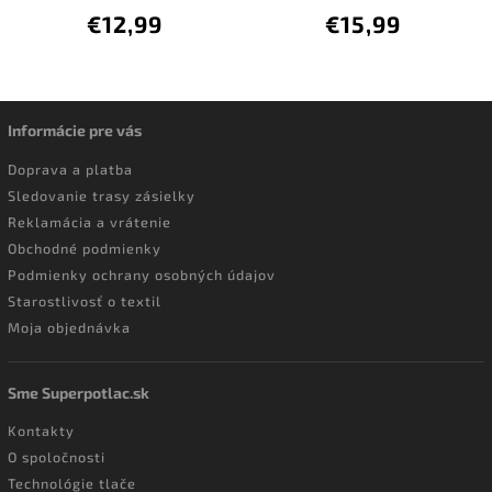
€12,99
€15,99
Informácie pre vás
Doprava a platba
Sledovanie trasy zásielky
Reklamácia a vrátenie
Obchodné podmienky
Podmienky ochrany osobných údajov
Starostlivosť o textil
Moja objednávka
Sme Superpotlac.sk
Kontakty
O spoločnosti
Technológie tlače