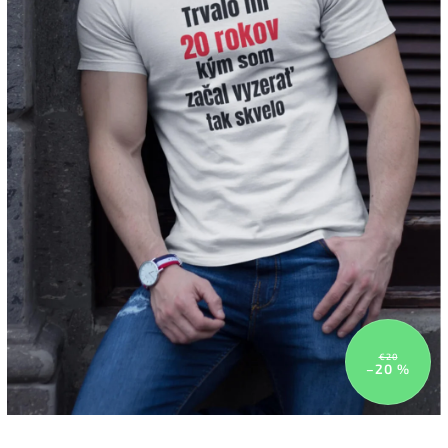
€20
–20 %