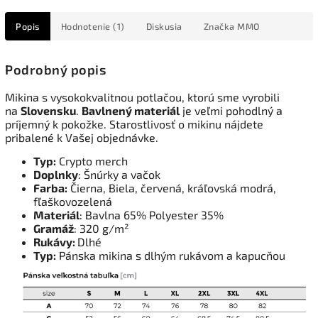
Popis
Hodnotenie (1)
Diskusia
Značka
MMO
Podrobný popis
Mikina s vysokokvalitnou potlačou, ktorú sme vyrobili
na
Slovensku
.
Bavlnený materiál
je veľmi pohodlný a
príjemný k pokožke. Starostlivosť o mikinu nájdete
pribalené k Vašej objednávke.
Typ:
Crypto merch
Doplnky
: Šnúrky a vačok
Farba:
Čierna, Biela, červená, kráľovská modrá,
fľaškovozelená
Materiál
: Bavlna 65% Polyester 35%
Gramáž
: 320 g/m²
Rukávy:
Dlhé
Typ:
Pánska mikina s dlhým rukávom a kapucňou