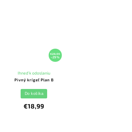
€26,99
–29 %
Ihneď k odoslaniu
Pivný krígeľ Plan B
Do košíka
€18,99