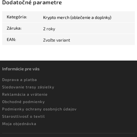
Dodatočné parametre
Kategória
:
Krypto merch (oblečenie a doplnky)
Záruka
:
2 roky
EAN
:
Zvoľte variant
Informácie pre vás
Doprava a platba
Sledovanie trasy zásielky
Reklamácia a vrátenie
Obchodné podmienky
Podmienky ochrany osobných údajov
Starostlivosť o textil
Moja objednávka