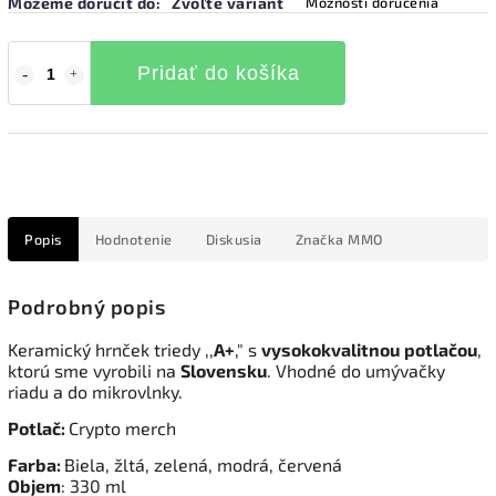
Môžeme doručiť do:
Zvoľte variant
Možnosti doručenia
Pridať do košíka
Popis
Hodnotenie
Diskusia
Značka
MMO
Podrobný popis
Keramický hrnček triedy ,,
A+
," s
vysokokvalitnou
potlačou
,
ktorú sme vyrobili na
Slovensku
. Vhodné do umývačky
riadu a do mikrovlnky.
Potlač:
Crypto merch
Farba:
Biela, žltá, zelená, modrá, červená
Objem
: 330 ml