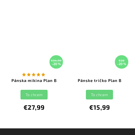
€34,99
€20
–20 %
–20 %
Pánska mikina Plan B
Pánske tričko Plan B
To chcem
To chcem
€27,99
€15,99