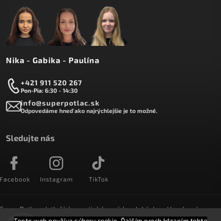
Nika - Gabika - Paulína
+421 911 520 267
Pon-Pia: 6:30 - 14:30
info@superpotlac.sk
Odpovedáme hneď ako najrýchlejšie je to možné.
Sledujte nás
Facebook
Instagram
TikTok
SuperPotlac.sk tlačí denne tisícky módnych kúskov. Vyrobené na
Slovensku a doručované do celého sveta :)
Tento web používa súbory cookie. Ďalším prechádzaním tohto