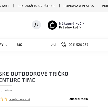
NTAKT
REKLAMÁCIA A VRÁTENIE
DOPRAVA A PLATBA
PRI
Nákupný košík
Prázdny košík
RY
MOBILNÉ KRYTY
DOPLNKY
0911 520 267
STREET OVERS
SKE OUTDOOROVÉ TRIČKO
ENTURE TIME
te variant
Značka:
MMO
Neohodnotené