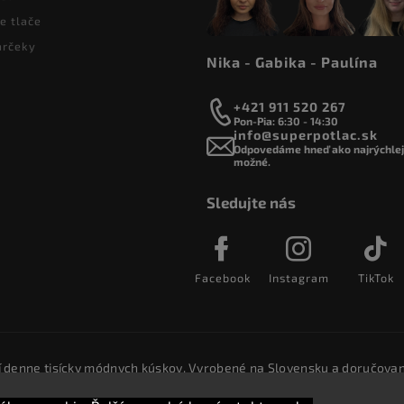
e tlače
arčeky
Nika - Gabika - Paulína
+421 911 520 267
Pon-Pia: 6:30 - 14:30
info@superpotlac.sk
Odpovedáme hneď ako najrýchlejš
možné.
Sledujte nás
Facebook
Instagram
TikTok
í denne tisícky módnych kúskov. Vyrobené na Slovensku a doručovan