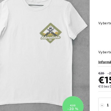
Vybert
Vyberte
Informá
€20
–2
€1
€13 bez 
€20
–20 %