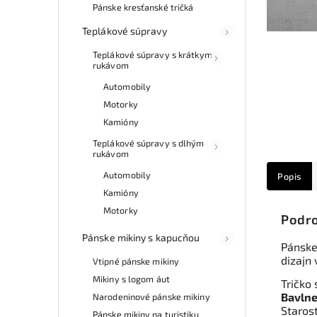
Pánske kresťanské tričká
Teplákové súpravy
Teplákové súpravy s krátkym
rukávom
Automobily
Motorky
Kamióny
Teplákové súpravy s dlhým
rukávom
Automobily
Popis
Kamióny
Motorky
Podro
Pánske mikiny s kapucňou
Pánske
dizajn
Vtipné pánske mikiny
Mikiny s logom áut
Tričko 
Bavlne
Narodeninové pánske mikiny
Starost
Pánske mikiny na turistiku