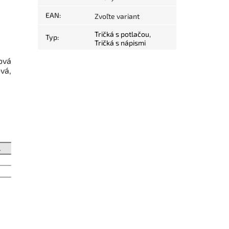
EAN
:
Zvoľte variant
Tričká s potlačou
,
Typ
:
Tričká s nápismi
ová
vá,