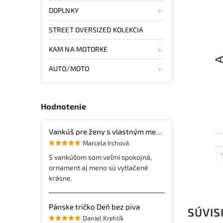
DOPLNKY
STREET OVERSIZED KOLEKCIA
KAM NA MOTORKE
AUTO/MOTO
Hodnotenie
Vankúš pre ženy s vlastným menom
Marcela Irchová
S vankúšom som veľmi spokojná,
ornament aj meno sú vytlačené
krásne.
Pánske tričko Deň bez piva
SÚVIS
Daniel Krehlík