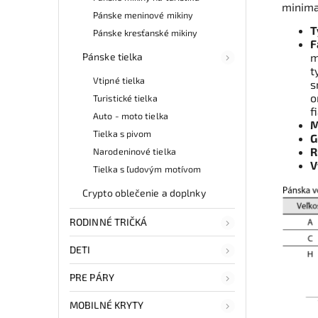
minimal
Pánske meninové mikiny
T
Pánske kresťanské mikiny
F
Pánske tielka
m
t
Vtipné tielka
s
o
Turistické tielka
f
Auto - moto tielka
M
Tielka s pivom
G
R
Narodeninové tielka
V
Tielka s ľudovým motívom
Crypto oblečenie a doplnky
RODINNÉ TRIČKÁ
DETI
PRE PÁRY
MOBILNÉ KRYTY