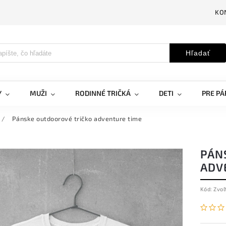
KO
Hľadať
Y
MUŽI
RODINNÉ TRIČKÁ
DETI
PRE PÁ
/
Pánske outdoorové tričko adventure time
PÁN
ADV
Kód:
Zvoľ