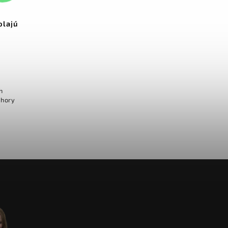
olajú
h
 hory