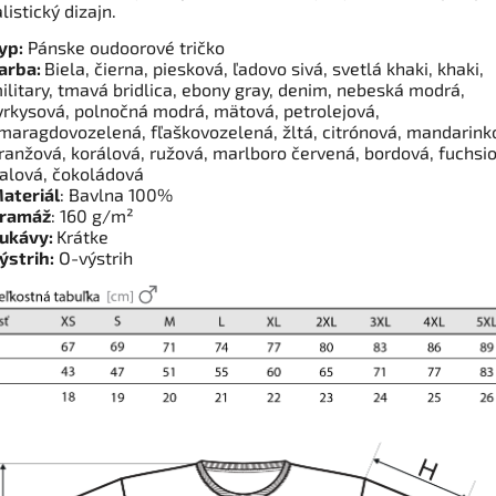
istický dizajn.
yp:
Pánske oudoorové tričko
arba:
Biela, čierna, piesková, ľadovo sivá, svetlá khaki, khaki,
ilitary, tmavá bridlica, ebony gray, denim, nebeská modrá,
yrkysová, polnočná modrá, mätová, petrolejová,
maragdovozelená, fľaškovozelená, žltá, citrónová, mandarink
ranžová, korálová, ružová, marlboro červená, bordová, fuchsio
ialová, čokoládová
ateriál
: Bavlna 100%
ramáž
: 160 g/m²
ukávy:
Krátke
ýstrih:
O-výstrih