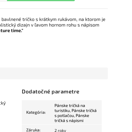
 bavlnené tričko s krátkym rukávom, na ktorom je
listický dizajn v ľavom hornom rohu s nápisom
ture time."
Dodatočné parametre
cký
Pánske tričká na
turistiku
,
Pánske tričká
Kategória
:
s potlačou
,
Pánske
tričká s nápismi
a
Záruka
:
2 roky