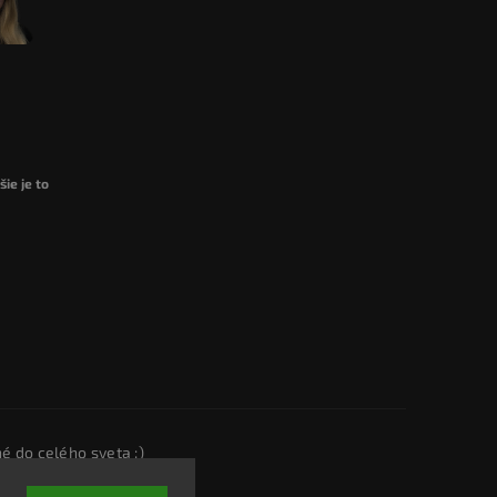
ie je to
é do celého sveta :)