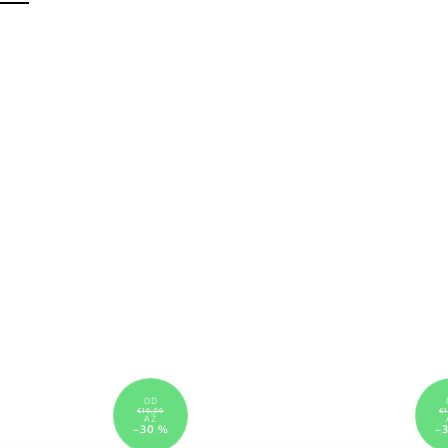
OD
€19,99
€1
AŽ
–30 %
–