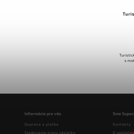
Turi
Turistic
s mo
Informácie pre vás
Sme Super
Doprava a platba
Kontakty
Sledovanie trasy zásielky
O spoločno