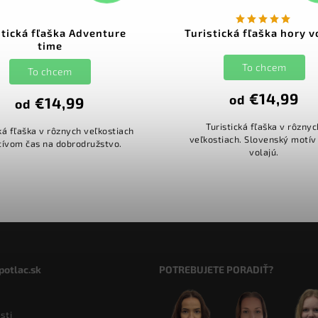
stická fľaška Adventure
Turistická fľaška hory v
time
To chcem
To chcem
€14,99
od
€14,99
od
Turistická fľaška v rôznyc
ká fľaška v rôznych veľkostiach
veľkostiach. Slovenský motív
tívom čas na dobrodružstvo.
volajú.
potlac.sk
POTREBUJETE PORADIŤ?
sti