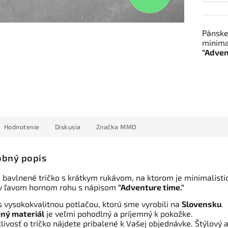
Pánske
minima
"Adven
Hodnotenie
Diskusia
Značka
MMO
bný popis
 bavlnené tričko s krátkym rukávom, na ktorom je minimalisti
 v ľavom hornom rohu s nápisom
"Adventure time."
s vysokokvalitnou potlačou, ktorú sme vyrobili na
Slovensku
.
ný materiál
je veľmi pohodlný a príjemný k pokožke.
livosť o tričko nájdete pribalené k Vašej objednávke. Štýlový 