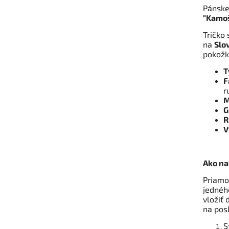
Pánske
"Kamoš
Tričko 
na
Slo
pokožk
T
F
r
M
G
R
V
Ako na
Priamo
jedného
vložiť 
na pos
S