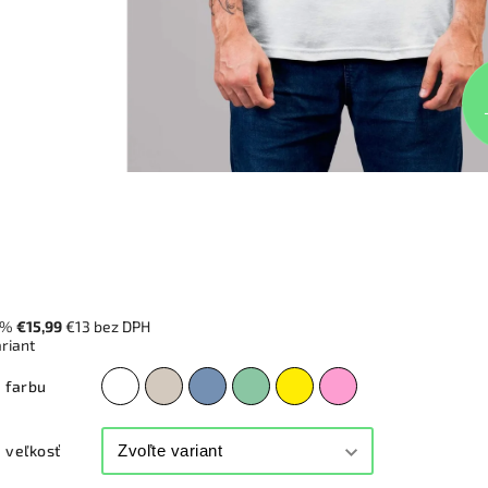
 %
€15,99
€13 bez DPH
ariant
 farbu
 veľkosť