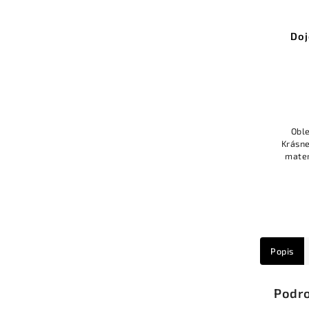
Doj
Oble
Krásne
mater
alebo 
Popis
Podro