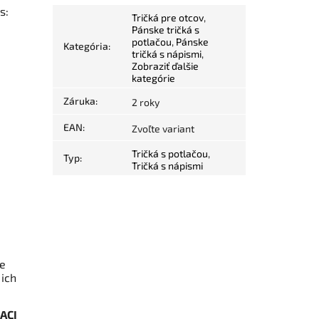
s:
Tričká pre otcov
,
Pánske tričká s
potlačou
,
Pánske
Kategória
:
tričká s nápismi
,
Zobraziť ďalšie
.
kategórie
Záruka
:
2 roky
EAN
:
Zvoľte variant
Tričká s potlačou
,
Typ
:
Tričká s nápismi
te
 ich
ACI