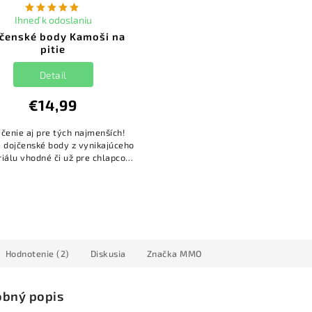
Ihneď k odoslaniu
čenské body Kamoši na
pitie
Detail
€14,99
čenie aj pre tých najmenších!
 dojčenské body z vynikajúceho
iálu vhodné či už pre chlapcov
dievčatka. Potlač je neutrálna a
vhodná pre obe pohlavia.
Hodnotenie (2)
Diskusia
Značka
MMO
bný popis