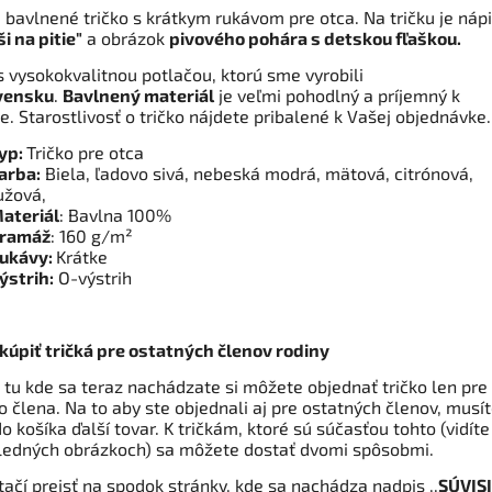
 bavlnené tričko s krátkym rukávom pre otca. Na tričku je nápi
i na pitie"
a obrázok
pivového pohára s detskou fľaškou.
s vysokokvalitnou potlačou, ktorú sme vyrobili
vensku
.
Bavlnený materiál
je veľmi pohodlný a príjemný k
e. Starostlivosť o tričko nájdete pribalené k Vašej objednávke
yp:
Tričko pre otca
arba:
Biela, ľadovo sivá, nebeská modrá, mätová,
citrónová,
užová,
ateriál
: Bavlna 100%
ramáž
: 160 g/m²
ukávy:
Krátke
ýstrih:
O-výstrih
kúpiť tričká pre ostatných členov rodiny
 tu kde sa teraz nachádzate si môžete objednať tričko len pre
 člena. Na to aby ste objednali aj pre ostatných členov, musí
do košíka ďalší tovar. K tričkám, ktoré sú súčasťou tohto (vidíte
ledných obrázkoch) sa môžete dostať dvomi spôsobmi.
tačí prejsť na spodok stránky, kde sa nachádza nadpis ,,
SÚVISI