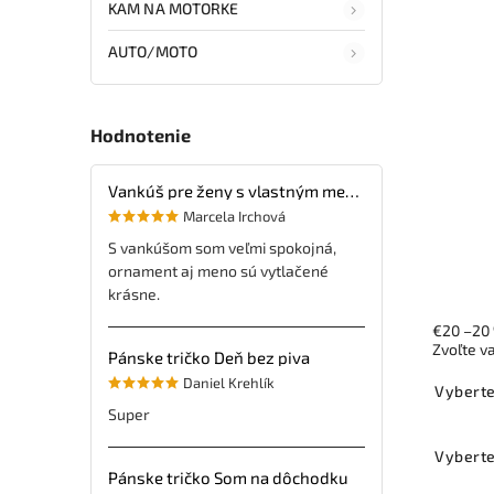
KAM NA MOTORKE
AUTO/MOTO
Hodnotenie
Vankúš pre ženy s vlastným menom
Marcela Irchová
S vankúšom som veľmi spokojná,
ornament aj meno sú vytlačené
krásne.
€20
–20
Zvoľte v
Pánske tričko Deň bez piva
Daniel Krehlík
Vyberte
Super
Vyberte
Pánske tričko Som na dôchodku