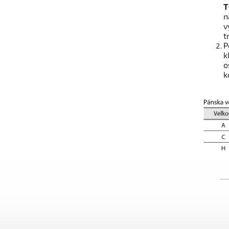
T
n
v
t
P
k
o
k