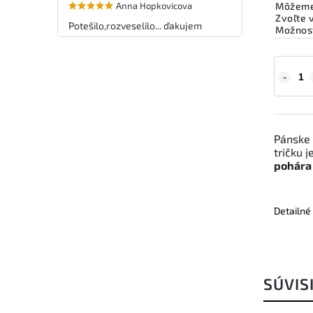
Anna Hopkovicova
Môžeme 
Zvoľte 
Potešilo,rozveselilo... ďakujem
Možnost
Pánske 
tričku j
pohára 
Detailné
SÚVIS