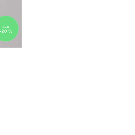
€20
–20 %