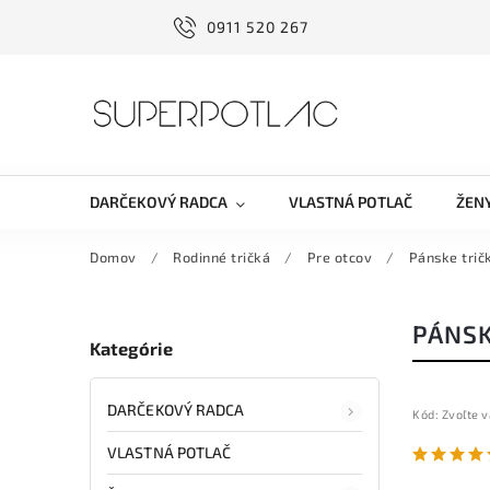
0911 520 267
DARČEKOVÝ RADCA
VLASTNÁ POTLAČ
ŽEN
Domov
/
Rodinné tričká
/
Pre otcov
/
Pánske trič
PÁNSK
Kategórie
DARČEKOVÝ RADCA
Kód:
Zvoľte v
VLASTNÁ POTLAČ