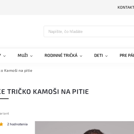
KONTAK
PRIH
Y
MUŽI
RODINNÉ TRIČKÁ
DETI
PRE PÁ
ko Kamoši na pitie
E TRIČKO KAMOŠI NA PITIE
ariant
2 hodnotenia