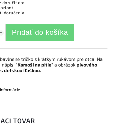
doručiť do:
variant
i doručenia
Pridať do košíka
bavlnené tričko s krátkym rukávom pre otca. Na
e nápis:
"Kamoši na pitie"
a obrázok
pivového
s detskou fľaškou.
 informácie
IACI TOVAR