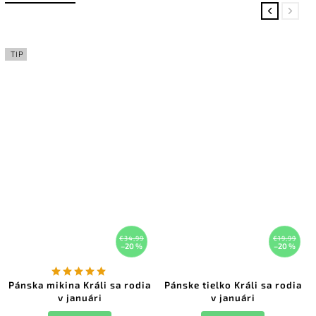
Previous
Next
TIP
€34,99
€19,99
–20 %
–20 %
Pánska mikina Králi sa rodia
Pánske tielko Králi sa rodia
v januári
v januári