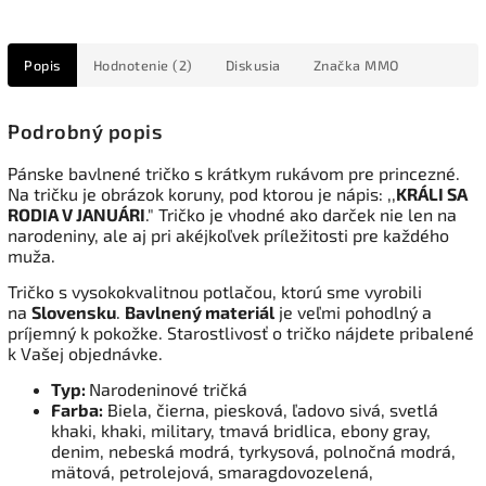
Popis
Hodnotenie (2)
Diskusia
Značka
MMO
Podrobný popis
Pánske bavlnené tričko s krátkym rukávom pre princezné.
Na tričku je obrázok koruny, pod ktorou je nápis: ,,
KRÁLI SA
RODIA V JANUÁRI
." Tričko je vhodné ako darček nie len na
narodeniny, ale aj pri akéjkoľvek príležitosti pre každého
muža.
Tričko s vysokokvalitnou potlačou, ktorú sme vyrobili
na
Slovensku
.
Bavlnený materiál
je veľmi pohodlný a
príjemný k pokožke. Starostlivosť o tričko nájdete pribalené
k Vašej objednávke.
Typ:
Narodeninové tričká
Farba:
Biela, čierna, piesková, ľadovo sivá, svetlá
khaki, khaki, military, tmavá bridlica, ebony gray,
denim, nebeská modrá, tyrkysová, polnočná modrá,
mätová, petrolejová, smaragdovozelená,