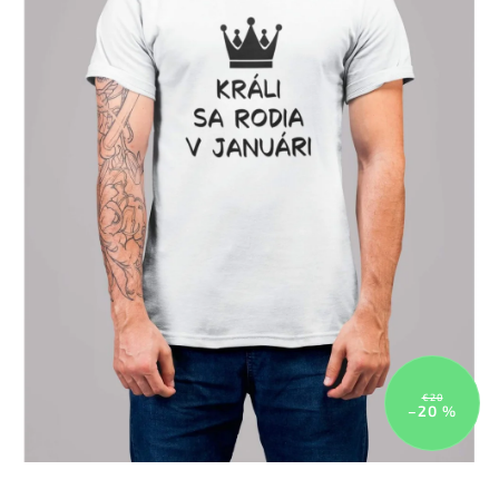
€20
–20 %