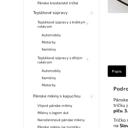
Pánske kresťanské tričká
Teplákové súpravy
Teplákové súpravy s krátkym
rukávom
Automobily
Motorky
Kamióny
Teplákové súpravy s dlhým
rukávom
Automobily
Popis
Kamióny
Motorky
Podro
Pánske mikiny s kapucňou
Pánske
tričku 
Vtipné pánske mikiny
piču. 3
Mikiny s logom áut
Tričko 
Narodeninové pánske mikiny
na
Slo
Pánske mikiny na turistiku