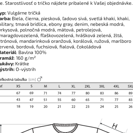
e. Starostlivosť o tričko nájdete pribalené k Vašej objednávke
yp:
Vulgárne tričká
arba:
Biela, čierna, piesková, ľadovo sivá, svetlá khaki, khaki,
ilitary, tmavá bridlica, ebony gray, denim, nebeská modrá,
yrkysová, polnočná modrá, mätová, petrolejová,
maragdovozelená, fľaškovozelená, hrášková zelená, žltá,
itrónová, mandarinková oranžová, korálová, ružová, marlboro
ervená, bordová, fuchsiová, fialová, čokoládová
ateriál
: Bavlna 100%
ramáž
: 160 g/m²
ukávy:
Krátke
ýstrih:
O-výstrih