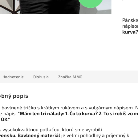
Pánske
nápisom
kurva? 
Hodnotenie
Diskusia
Značka
MMO
bný popis
 bavlnené tričko s krátkym rukávom a s vulgárnym nápisom. 
je nápis:
"Mám len tri nálady: 1. Čo to kurva? 2. To si robíš zo 
. OK."
s vysokokvalitnou potlačou, ktorú sme vyrobili
vensku
.
Bavlnený materiál
je veľmi pohodlný a príjemný k