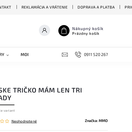
NTAKT
REKLAMÁCIA A VRÁTENIE
DOPRAVA A PLATBA
PRI
Nákupný košík
Prázdny košík
RY
MOBILNÉ KRYTY
DOPLNKY
0911 520 267
STREET OVERS
SKE TRIČKO MÁM LEN TRI
ADY
te variant
Značka:
MMO
Neohodnotené