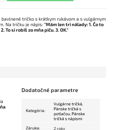
 bavlnené tričko s krátkym rukávom a s vulgárnym
. Na tričku je nápis:
"Mám len tri nálady: 1. Čo to
2. To si robíš zo mňa piču. 3. OK."
Dodatočné parametre
Na
Vulgárne tričká
,
mňa
Pánske tričká s
Kategória
:
potlačou
,
Pánske
tričká s nápismi
Záruka
:
2 roky