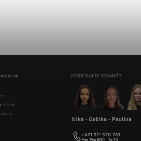
potlac.sk
POTREBUJETE PORADIŤ?
sti
e tlače
arčeky
Nika - Gabika - Paulína
+421 911 520 267
Pon-Pia: 6:30 - 14:30