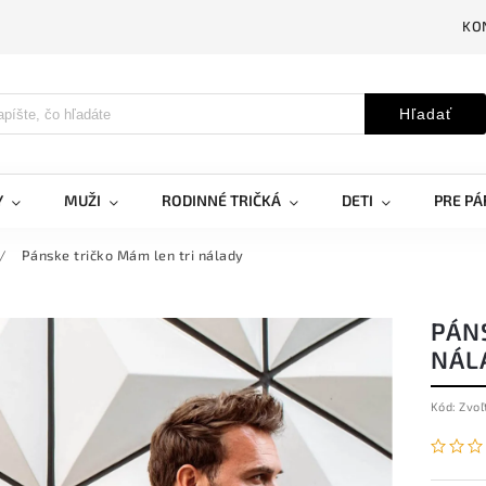
KO
Hľadať
Y
MUŽI
RODINNÉ TRIČKÁ
DETI
PRE PÁ
/
Pánske tričko Mám len tri nálady
PÁN
NÁL
Kód:
Zvoľ