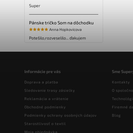
Super
Pánske tričko Som na dôchodku
Anna Hopkovicova
Potešilo,rozveselilo... ďakujem
Informácie pre vás
Sme Super
Doprava a platba
Kontakty
Sledovanie trasy zásielky
O spoločno
Reklamácia a vrátenie
Technológi
Obchodné podmienky
Firemné d
Podmienky ochrany osobných údajov
Blog
Starostlivosť o textil
Moja objednávka