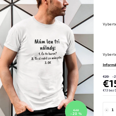
Vybert
Vyberte
Informá
€20
–2
€1
€13 bez 
€20
–20 %