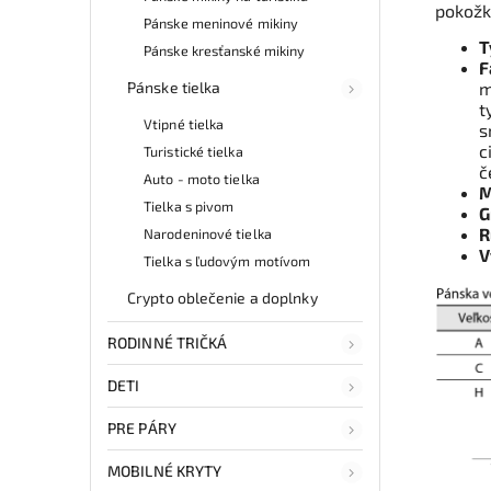
pokožk
Pánske meninové mikiny
T
Pánske kresťanské mikiny
F
Pánske tielka
m
t
Vtipné tielka
s
c
Turistické tielka
č
Auto - moto tielka
M
Tielka s pivom
G
R
Narodeninové tielka
V
Tielka s ľudovým motívom
Crypto oblečenie a doplnky
RODINNÉ TRIČKÁ
DETI
PRE PÁRY
MOBILNÉ KRYTY