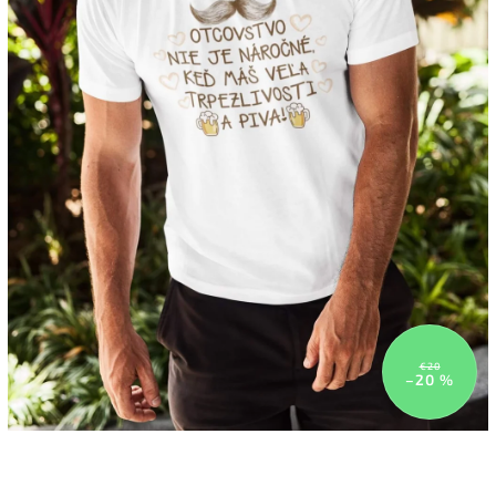
€20
–20 %