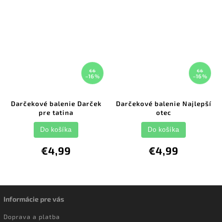
€6
€6
–16 %
–16 %
Darčekové balenie Darček
Darčekové balenie Najlepší
pre tatina
otec
Do košíka
Do košíka
€4,99
€4,99
Informácie pre vás
Doprava a platba