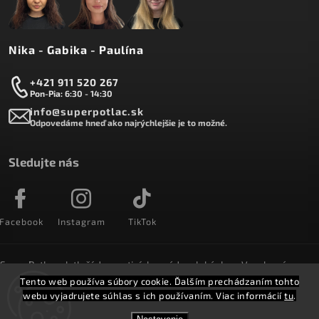
Nika - Gabika - Paulína
+421 911 520 267
Pon-Pia: 6:30 - 14:30
info@superpotlac.sk
Odpovedáme hneď ako najrýchlejšie je to možné.
Sledujte nás
Facebook
Instagram
TikTok
SuperPotlac.sk tlačí denne tisícky módnych kúskov. Vyrobené na
Slovensku a doručované do celého sveta :)
Tento web používa súbory cookie. Ďalším prechádzaním tohto
webu vyjadrujete súhlas s ich používaním. Viac informácií
tu
.
Copyright 2026
SuperPotlač.sk
. Všetky práva vyhradené.