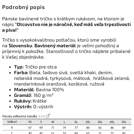
Podrobný popis
Pánske bavlnené tričko s krátkym rukávom, na ktorom je
nápis
"Otcovstvo nie je náročné, keď máš veľa trpezlivosti
a piva!"
Tričko s vysokokvalitnou potlačou, ktorú sme vyrobili
na
Slovensku
.
Bavlnený materiál
je veľmi pohodlný a
príjemný k pokožke. Starostlivosť o tričko nájdete pribalené
k Vašej objednávke.
Typ:
Tričko pre otca
Farba:
Biela, ľadovo sivá, svetlá khaki, denim,
nebeská modrá, tyrkysová, mätová, hrášková zelená,
mandarinková oranžová, korálová, ružová
Materiál
: Bavlna 100%
Gramáž
: 160 g/m²
Rukávy:
Krátke
Výstrih:
O-výstrih