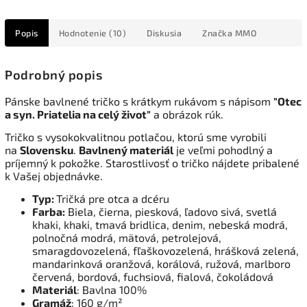
Popis
Hodnotenie (10)
Diskusia
Značka
MMO
Podrobný popis
Pánske bavlnené tričko s krátkym rukávom s nápisom
"Otec
a syn. Priatelia na celý život"
a obrázok rúk.
Tričko s vysokokvalitnou potlačou, ktorú sme vyrobili
na
Slovensku
.
Bavlnený materiál
je veľmi pohodlný a
príjemný k pokožke. Starostlivosť o tričko nájdete pribalené
k Vašej objednávke.
Typ:
Tričká pre otca a dcéru
Farba:
Biela, čierna, piesková, ľadovo sivá, svetlá
khaki, khaki, tmavá bridlica, denim, nebeská modrá,
polnočná modrá, mätová, petrolejová,
smaragdovozelená, fľaškovozelená, hrášková zelená,
mandarinková oranžová, korálová, ružová, marlboro
červená, bordová, fuchsiová, fialová, čokoládová
Materiál
: Bavlna 100%
Gramáž
: 160 g/m²