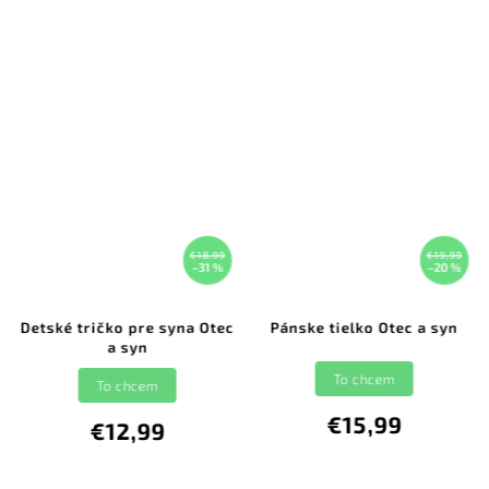
€18,99
€19,99
–31 %
–20 %
Detské tričko pre syna Otec
Pánske tielko Otec a syn
a syn
To chcem
To chcem
€15,99
€12,99