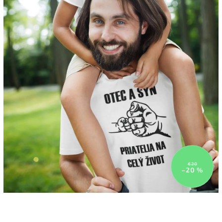
€20
–20 %