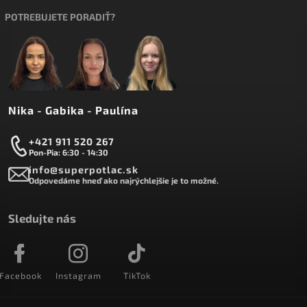
POTREBUJETE PORADIŤ?
Nika - Gabika - Paulína
+421 911 520 267
Pon-Pia: 6:30 - 14:30
info@superpotlac.sk
Odpovedáme hneď ako najrýchlejšie je to možné.
Sledujte nás
Facebook
Instagram
TikTok