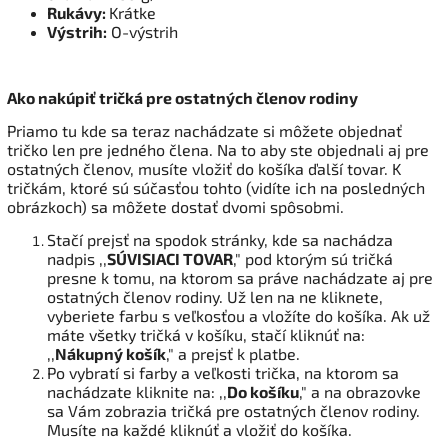
Rukávy:
Krátke
Výstrih:
O-výstrih
Ako nakúpiť tričká pre ostatných členov rodiny
Priamo tu kde sa teraz nachádzate si môžete objednať
tričko len pre jedného člena. Na to aby ste objednali aj pre
ostatných členov, musíte vložiť do košíka ďalší tovar. K
tričkám, ktoré sú súčasťou tohto (vidíte ich na posledných
obrázkoch) sa môžete dostať dvomi spôsobmi.
Stačí prejsť na spodok stránky, kde sa nachádza
nadpis ,,
SÚVISIACI TOVAR
," pod ktorým sú tričká
presne k tomu, na ktorom sa práve nachádzate aj pre
ostatných členov rodiny. Už len na ne kliknete,
vyberiete farbu s veľkosťou a vložíte do košíka. Ak už
máte všetky tričká v košíku, stačí kliknúť na:
,,
Nákupný košík
," a prejsť k platbe.
Po vybratí si farby a veľkosti trička, na ktorom sa
nachádzate kliknite na: ,,
Do košíku
," a na obrazovke
sa Vám zobrazia tričká pre ostatných členov rodiny.
Musíte na každé kliknúť a vložiť do košíka.