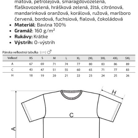
mätová, petrolejová, smaragdovozelená,
fľaškovozelená, hrášková zelená, žltá, citrónová,
mandarinková oranžová, korálová, ružová, marlboro
červená, bordová, fuchsiová, fialová, čokoládová
Materiál
: Bavlna 100%
Gramáž
: 160 g/m²
Rukávy:
Krátke
Výstrih:
O-výstrih