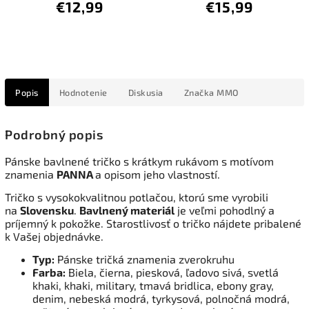
€12,99
€15,99
Popis
Hodnotenie
Diskusia
Značka
MMO
Podrobný popis
Pánske bavlnené tričko s krátkym rukávom s motívom
znamenia
PANNA
a opisom jeho vlastností.
Tričko s vysokokvalitnou potlačou, ktorú sme vyrobili
na
Slovensku
.
Bavlnený materiál
je veľmi pohodlný a
príjemný k pokožke. Starostlivosť o tričko nájdete pribalené
k Vašej objednávke.
Typ:
Pánske tričká znamenia zverokruhu
Farba:
Biela, čierna, piesková, ľadovo sivá, svetlá
khaki, khaki, military, tmavá bridlica, ebony gray,
denim, nebeská modrá, tyrkysová, polnočná modrá,