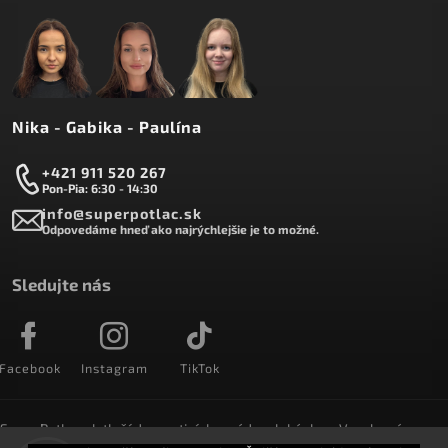
Nika - Gabika - Paulína
+421 911 520 267
Pon-Pia: 6:30 - 14:30
info@superpotlac.sk
Odpovedáme hneď ako najrýchlejšie je to možné.
Sledujte nás
Facebook
Instagram
TikTok
SuperPotlac.sk tlačí denne tisícky módnych kúskov. Vyrobené na
Slovensku a doručované do celého sveta :)