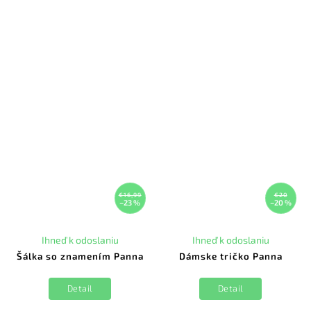
€16,99
€20
–23 %
–20 %
Ihneď k odoslaniu
Ihneď k odoslaniu
Šálka so znamením Panna
Dámske tričko Panna
Detail
Detail