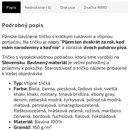
Popis
Hodnotenie (6)
Diskusia
Značka
MMO
Podrobný popis
Pánske bavlnené tričko s krátkym rukávom a vtipnou
potlačou. Na tričku je nápis
"Pijem len dvakrát za rok, keď
mám narodeniny a keď nie"
a obrázok
dvoch pohárov piva.
Tričko s vysokokvalitnou potlačou, ktorú sme vyrobili na
Slovensku
.
Bavlnený materiál
je veľmi pohodlný a
príjemný k pokožke. Starostlivosť o tričko nájdete pribalené
k Vašej objednávke.
Typ:
Vtipné tričká
Farba:
Biela, čierna, piesková, ľadovo sivá, svetlá
khaki, khaki, military, tmavá bridlica, ebony gray,
denim, nebeská modrá, tyrkysová, polnočná modrá,
mätová, petrolejová, smaragdovozelená,
fľaškovozelená, hrášková zelená, ružová, marlboro
červená, bordová, fuchsiová, fialová, čokoládová
Materiál
: Bavlna 100%
Gramáž
: 160 g/m²