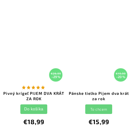
€26,99
€19,99
–29 %
–20 %
Pivný krígeľ PIJEM DVA KRÁT
Pánske tielko Pijem dva krát
ZA ROK
za rok
To chcem
Do košíka
€18,99
€15,99