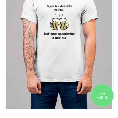
€20
–20 %