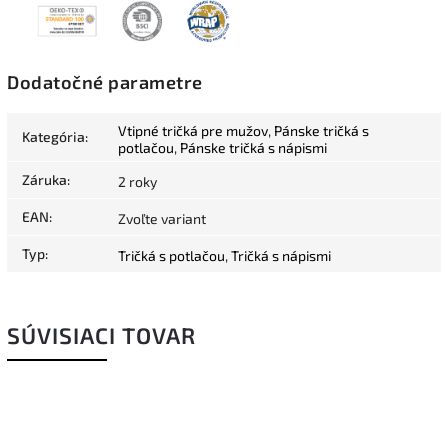
Dodatočné parametre
Vtipné tričká pre mužov
,
Pánske tričká s
Kategória
:
potlačou
,
Pánske tričká s nápismi
Záruka
:
2 roky
EAN
:
Zvoľte variant
Typ
:
Tričká s potlačou
,
Tričká s nápismi
SÚVISIACI TOVAR