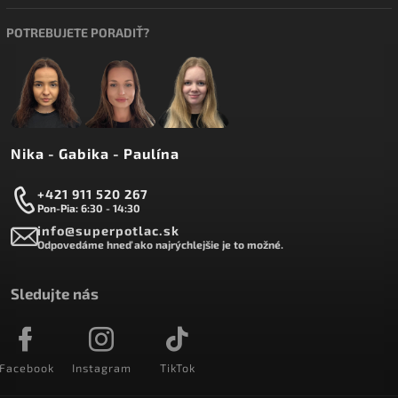
POTREBUJETE PORADIŤ?
Nika - Gabika - Paulína
+421 911 520 267
Pon-Pia: 6:30 - 14:30
info@superpotlac.sk
Odpovedáme hneď ako najrýchlejšie je to možné.
Sledujte nás
Facebook
Instagram
TikTok