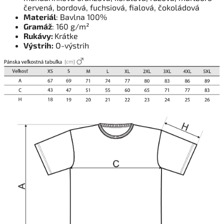
červená, bordová, fuchsiová, fialová, čokoládová
Materiál
: Bavlna 100%
Gramáž
: 160 g/m²
Rukávy:
Krátke
Výstrih:
O-výstrih