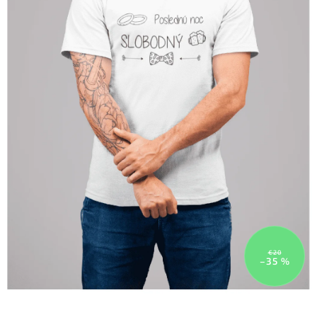
€20
–35 %