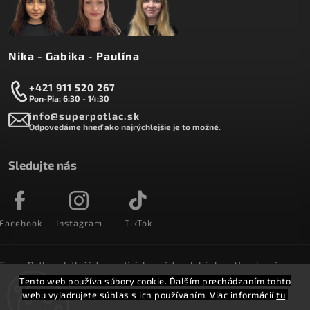
Nika - Gabika - Paulína
+421 911 520 267
Pon-Pia: 6:30 - 14:30
info@superpotlac.sk
Odpovedáme hneď ako najrýchlejšie je to možné.
Sledujte nás
Facebook
Instagram
TikTok
SuperPotlac.sk tlačí denne tisícky módnych kúskov. Vyrobené na
Slovensku a doručované do celého sveta :)
Tento web používa súbory cookie. Ďalším prechádzaním tohto
webu vyjadrujete súhlas s ich používaním. Viac informácií
tu
.
Copyright 2026
SuperPotlač.sk
. Všetky práva vyhradené.