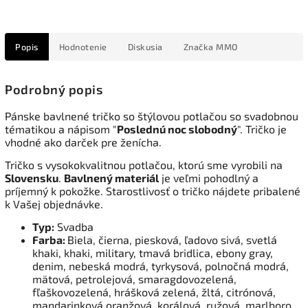
Popis
Hodnotenie
Diskusia
Značka
MMO
Podrobný popis
Pánske bavlnené tričko so štýlovou potlačou so svadobnou
tématikou a nápisom "
Poslednú noc slobodný
". Tričko je
vhodné ako darček pre ženícha.
Tričko s vysokokvalitnou potlačou, ktorú sme vyrobili na
Slovensku
.
Bavlnený materiál
je veľmi pohodlný a
príjemný k pokožke. Starostlivosť o tričko nájdete pribalené
k Vašej objednávke.
Typ:
Svadba
Farba:
Biela, čierna, piesková, ľadovo sivá, svetlá
khaki, khaki, military, tmavá bridlica, ebony gray,
denim, nebeská modrá, tyrkysová, polnočná modrá,
mätová, petrolejová, smaragdovozelená,
fľaškovozelená, hrášková zelená, žltá, citrónová,
mandarinková oranžová, korálová, ružová, marlboro