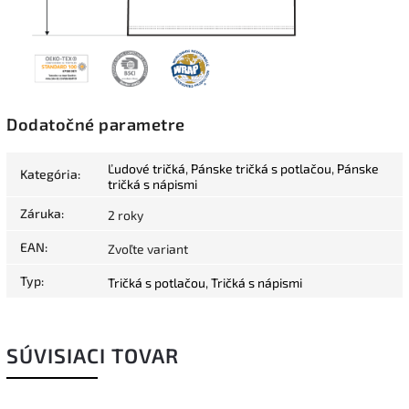
Dodatočné parametre
Ľudové tričká
,
Pánske tričká s potlačou
,
Pánske
Kategória
:
tričká s nápismi
Záruka
:
2 roky
EAN
:
Zvoľte variant
Typ
:
Tričká s potlačou
,
Tričká s nápismi
SÚVISIACI TOVAR