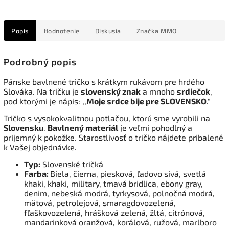
Popis
Hodnotenie
Diskusia
Značka
MMO
Podrobný popis
Pánske bavlnené tričko s krátkym rukávom pre hrdého
Slováka. Na tričku je
slovenský znak
a mnoho
srdiečok
,
pod ktorými je nápis: ,,
Moje srdce bije pre SLOVENSKO
."
Tričko s vysokokvalitnou potlačou, ktorú sme vyrobili na
Slovensku
.
Bavlnený materiál
je veľmi pohodlný a
príjemný k pokožke. Starostlivosť o tričko nájdete pribalené
k Vašej objednávke.
Typ:
Slovenské tričká
Farba:
Biela, čierna, piesková, ľadovo sivá, svetlá
khaki, khaki, military, tmavá bridlica, ebony gray,
denim, nebeská modrá, tyrkysová, polnočná modrá,
mätová, petrolejová, smaragdovozelená,
fľaškovozelená, hrášková zelená, žltá, citrónová,
mandarinková oranžová, korálová, ružová, marlboro