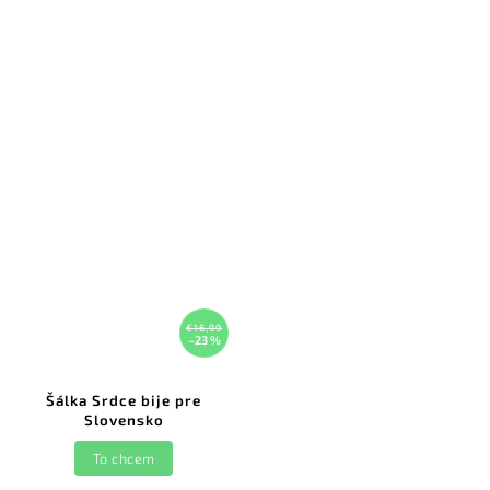
€16,99
–23 %
Šálka Srdce bije pre
Slovensko
To chcem