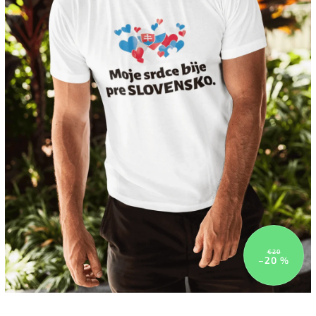
€20
–20 %