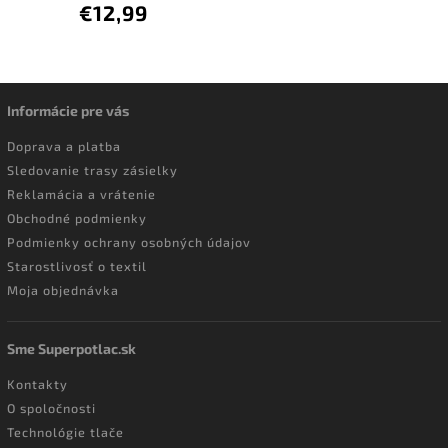
€12,99
Informácie pre vás
Doprava a platba
Sledovanie trasy zásielky
Reklamácia a vrátenie
Obchodné podmienky
Podmienky ochrany osobných údajov
Starostlivosť o textil
Moja objednávka
Sme Superpotlac.sk
Kontakty
O spoločnosti
Technológie tlače