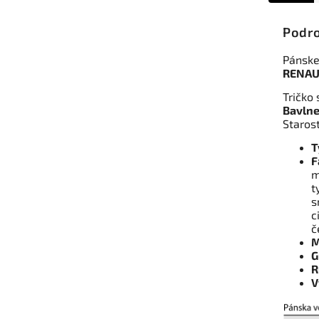
Podro
Pánske
RENAU
Tričko 
Bavlne
Staros
T
F
m
t
s
c
č
M
G
R
V