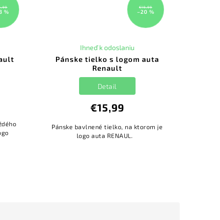
6,99
€19,99
3 %
–20 %
Ihneď k odoslaniu
ault
Pánske tielko s logom auta
Renault
Detail
€15,99
aždého
Pánske bavlnené tielko, na ktorom je
ogo
logo auta RENAUL.