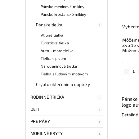
Pánske meninové mikiny
Pánske kresťanské mikiny
Pánske tielka
Vyberte
Vtipné tielka
Môžeme 
Turistické tielka
Zvoľte 
Možnost
Auto - moto tielka
Tielka s pivom
Narodeninové tielka
Tielka s ľudovým motívom
Crypto oblečenie a doplnky
RODINNÉ TRIČKÁ
Pánske 
logo a
DETI
Detailné
PRE PÁRY
MOBILNÉ KRYTY