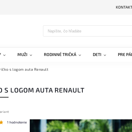
KONTAK
PRIH
Y
MUŽI
RODINNÉ TRIČKÁ
DETI
PRE PÁ
ričko s logom auta Renault
O S LOGOM AUTA RENAULT
ariant
1 hodnotenie