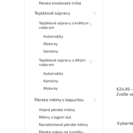
Pánske kresťanské tričká
Teplákové súpravy
Teplákové súpravy s krátkym
rukávom
Automobily
Motorky
Kamióny
Teplákové súpravy s dlhým
rukávom
Automobily
Kamióny
Motorky
€24,99
Zvoľte v
Pánske mikiny s kapucňou
Vtipné pánske mikiny
Mikiny s logom áut
Vyberte
Narodeninové pánske mikiny
Pánske mikiny na turistiku