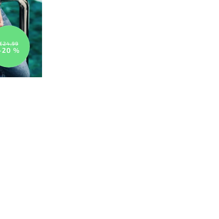
€24,99
–20 %