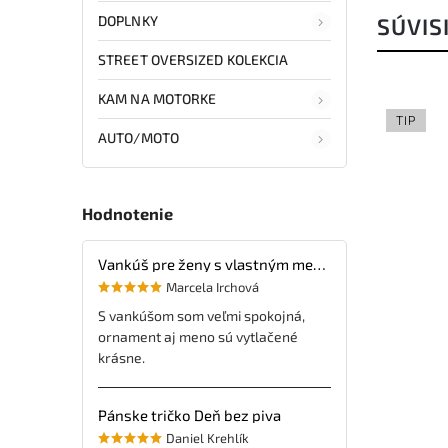
DOPLNKY
SÚVIS
STREET OVERSIZED KOLEKCIA
KAM NA MOTORKE
TIP
AUTO/MOTO
Hodnotenie
Vankúš pre ženy s vlastným menom
Marcela Irchová
S vankúšom som veľmi spokojná,
ornament aj meno sú vytlačené
krásne.
Pánske tričko Deň bez piva
Daniel Krehlík