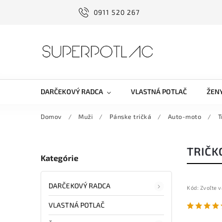
0911 520 267
DARČEKOVÝ RADCA
VLASTNÁ POTLAČ
ŽEN
Domov
/
Muži
/
Pánske tričká
/
Auto-moto
/
T
TRIČK
Kategórie
DARČEKOVÝ RADCA
Kód:
Zvoľte v
VLASTNÁ POTLAČ