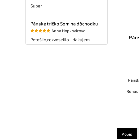
Super
Pánske tričko Som na dôchodku
Anna Hopkovicova
Pán
Potešilo,rozveselilo... ďakujem
Pánsk
Renaul
svoj
Popis