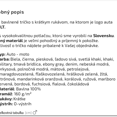
bný popis
 bavlnené tričko s krátkym rukávom, na ktorom je logo auta
LT.
s vysokokvalitnou potlačou, ktorú sme vyrobili na
Slovensku
.
ný materiál
je veľmi pohodlný a príjemný k pokožke.
tlivosť o tričko nájdete pribalené k Vašej objednávke.
yp:
Auto - moto
arba:
Biela, čierna, piesková, ľadovo sivá, svetlá khaki, khaki,
ilitary, tmavá bridlica, ebony gray, denim, nebeská modrá,
yrkysová, polnočná modrá, mätová, petrolejová,
maragdovozelená, fľaškovozelená, hrášková zelená, žltá,
itrónová, mandarinková oranžová, korálová, ružová, marlboro
ervená, bordová, fuchsiová, fialová, čokoládová
ateriál
: Bavlna 100%
ramáž
: 160 g/m²
ukávy:
Krátke
ýstrih:
O-výstrih