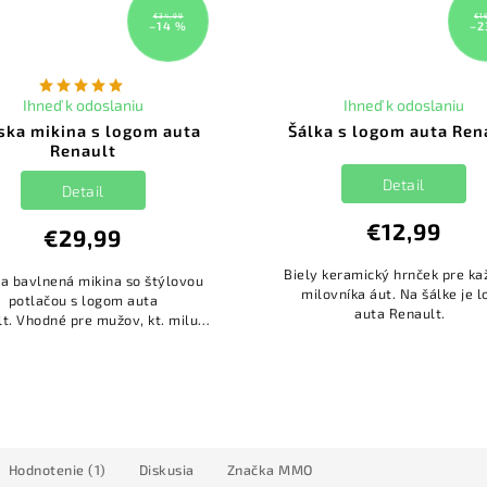
€34,99
€1
–14 %
–2
Ihneď k odoslaniu
Ihneď k odoslaniu
ska mikina s logom auta
Šálka s logom auta Ren
Renault
Detail
Detail
€12,99
€29,99
Biely keramický hrnček pre k
a bavlnená mikina so štýlovou
milovníka áut. Na šálke je l
potlačou s logom auta
auta Renault.
t. Vhodné pre mužov, kt. milujú
e auto a sú autíčkari srdcom i
dušou.
Hodnotenie (1)
Diskusia
Značka
MMO