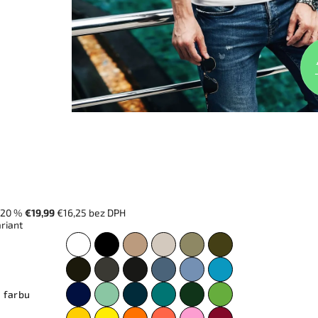
–20 %
€19,99
€16,25 bez DPH
ariant
 farbu