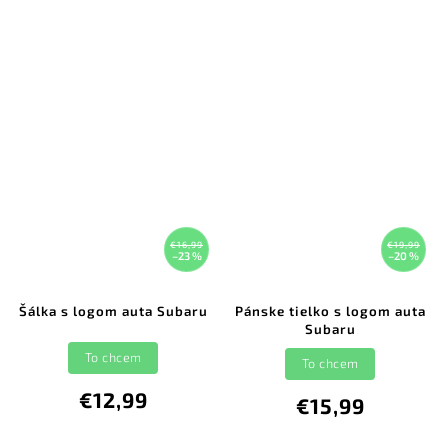
€16,99
€19,99
–23 %
–20 %
Šálka s logom auta Subaru
Pánske tielko s logom auta
Subaru
To chcem
To chcem
€12,99
€15,99