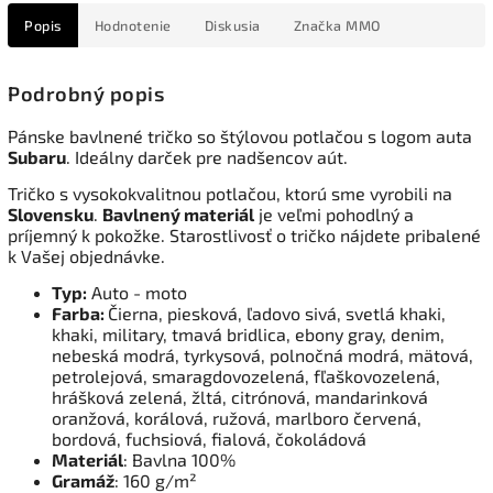
Popis
Hodnotenie
Diskusia
Značka
MMO
Podrobný popis
Pánske bavlnené tričko so štýlovou potlačou s logom auta
Subaru
. Ideálny darček pre nadšencov aút.
Tričko s vysokokvalitnou potlačou, ktorú sme vyrobili na
Slovensku
.
Bavlnený materiál
je veľmi pohodlný a
príjemný k pokožke. Starostlivosť o tričko nájdete pribalené
k Vašej objednávke.
Typ:
Auto - moto
Farba:
Či
erna, piesková, ľadovo sivá, svetlá khaki,
khaki, military, tmavá bridlica, ebony gray, denim,
nebeská modrá, tyrkysová, polnočná modrá, mätová,
petrolejová, smaragdovozelená, fľaškovozelená,
hrášková zelená, žltá, citrónová, mandarinková
oranžová, korálová, ružová, marlboro červená,
bordová, fuchsiová, fialová, čokoládová
Materiál
: Bavlna 100%
Gramáž
: 160 g/m²