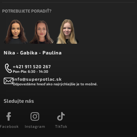
POTREBUJETE PORADIŤ?
Nika - Gabika - Paulína
+421 911 520 267
Pon-Pia: 6:30 - 14:30
info@superpotlac.sk
Odpovedáme hneď ako najrýchlejšie je to možné.
Sledujte nás
Facebook
Instagram
TikTok