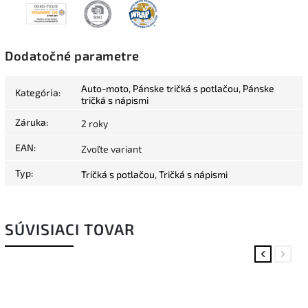
Dodatočné parametre
Auto-moto
,
Pánske tričká s potlačou
,
Pánske
Kategória
:
tričká s nápismi
Záruka
:
2 roky
EAN
:
Zvoľte variant
Typ
:
Tričká s potlačou
,
Tričká s nápismi
SÚVISIACI TOVAR
Previous
Next