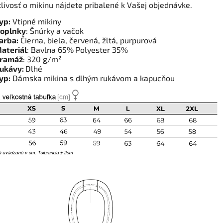
tlivosť o mikinu nájdete pribalené k Vašej objednávke.
yp:
Vtipné mikiny
oplnky
: Šnúrky a vačok
arba:
Čierna, biela
, červená, žltá, purpurová
ateriál
: Bavlna 65% Polyester 35%
ramáž
: 320 g/m²
ukávy:
Dlhé
yp:
Dámska mikina s dlhým rukávom a kapucňou