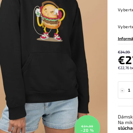
Vybert
Vyberte
Informá
€34,99
€2
€22,76 b
Dámska
Na mik
€34,99
slúcha
–20 %