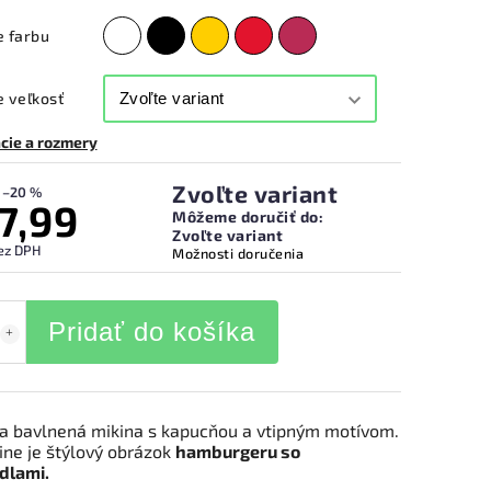
e farbu
 veľkosť
cie a rozmery
Zvoľte variant
–20 %
7,99
Môžeme doručiť do:
Zvoľte variant
ez DPH
Možnosti doručenia
Pridať do košíka
 bavlnená mikina s kapucňou a vtipným motívom.
ine je štýlový obrázok
hamburgeru so
dlami.