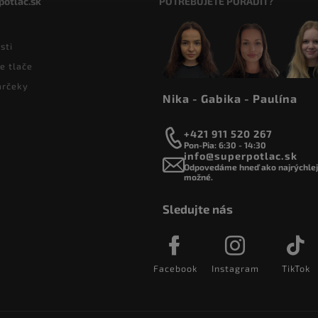
potlac.sk
POTREBUJETE PORADIŤ?
sti
e tlače
arčeky
Nika - Gabika - Paulína
+421 911 520 267
Pon-Pia: 6:30 - 14:30
info@superpotlac.sk
Odpovedáme hneď ako najrýchlejš
možné.
Sledujte nás
Facebook
Instagram
TikTok