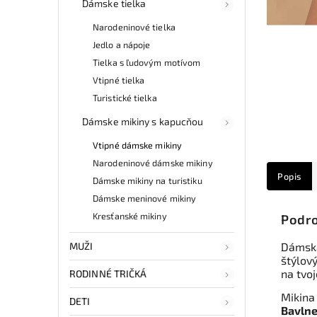
Dámske tielka
Narodeninové tielka
Jedlo a nápoje
Tielka s ľudovým motívom
Vtipné tielka
Turistické tielka
Dámske mikiny s kapucňou
Vtipné dámske mikiny
Narodeninové dámske mikiny
Popis
Dámske mikiny na turistiku
Dámske meninové mikiny
Kresťanské mikiny
Podro
MUŽI
Dámska
štýlov
na tvoj
RODINNÉ TRIČKÁ
Mikina
DETI
Bavlne