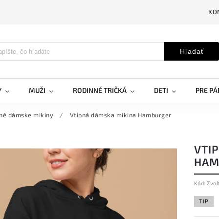
KO
Hľadať
Y
MUŽI
RODINNÉ TRIČKÁ
DETI
PRE PÁ
pné dámske mikiny
/
Vtipná dámska mikina Hamburger
VTI
HAM
Kód:
Zvoľ
TIP