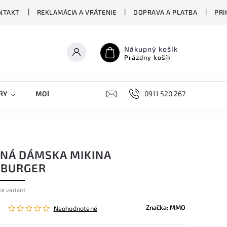
NTAKT
REKLAMÁCIA A VRÁTENIE
DOPRAVA A PLATBA
PRI
Nákupný košík
Prázdny košík
RY
MOBILNÉ KRYTY
DOPLNKY
0911 520 267
STREET OVERS
PNÁ DÁMSKA MIKINA
BURGER
te variant
Značka:
MMO
Neohodnotené