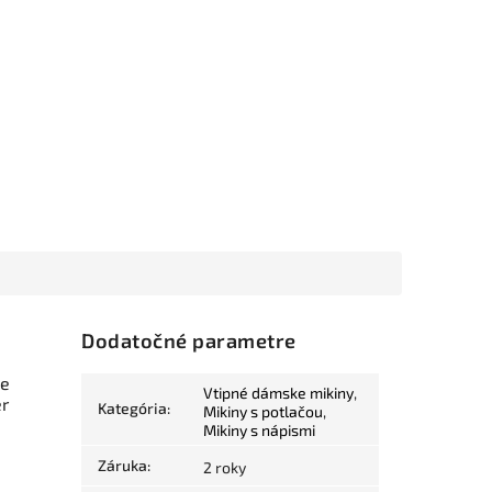
Dodatočné parametre
je
Vtipné dámske mikiny
,
r
Kategória
:
Mikiny s potlačou
,
Mikiny s nápismi
Záruka
:
2 roky