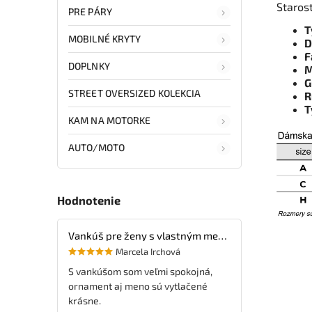
Staros
PRE PÁRY
T
MOBILNÉ KRYTY
D
F
DOPLNKY
M
G
STREET OVERSIZED KOLEKCIA
R
T
KAM NA MOTORKE
AUTO/MOTO
Hodnotenie
Vankúš pre ženy s vlastným menom
Marcela Irchová
S vankúšom som veľmi spokojná,
ornament aj meno sú vytlačené
krásne.