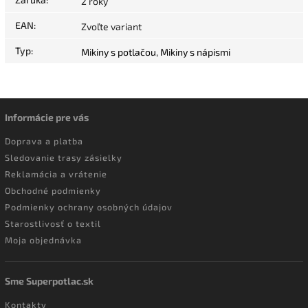
2 roky
EAN
:
Zvoľte variant
Typ
:
Mikiny s potlačou
,
Mikiny s nápismi
Informácie pre vás
Doprava a platba
Sledovanie trasy zásielky
Reklamácia a vrátenie
Obchodné podmienky
Podmienky ochrany osobných údajov
Starostlivosť o textil
Moja objednávka
Sme Superpotlac.sk
Kontakty