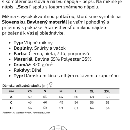
s komoleninou slova a názvu nápoja - pepsi. Na mikine je
nápis: ,,
Sexsi
" spolu s logom známeho nápoju.
Mikina s vysokokvalitnou potlačou, ktorú sme vyrobili na
Slovensku
.
Bavlnený materiál
je veľmi pohodlný a
príjemný k pokožke. Starostlivosť o mikinu nájdete
pribalené k Vašej objednávke.
Typ:
Vtipné mikiny
Doplnky
: Šnúrky a vačok
Farba:
Čierna, biela, žltá,
purpurová
Materiál
: Bavlna 65% Polyester 35%
Gramáž
: 320 g/m²
Rukávy:
Dlhé
Typ:
Dámska mikina s dlhým rukávom a kapucňou