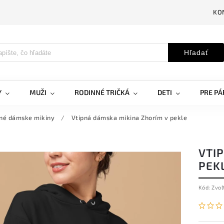
KO
Hľadať
Y
MUŽI
RODINNÉ TRIČKÁ
DETI
PRE PÁ
pné dámske mikiny
/
Vtipná dámska mikina Zhorím v pekle
VTI
PEK
Kód:
Zvoľ