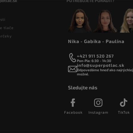
potlac.sk
POTREBUJETE PORADIŤ?
sti
e tlače
arčeky
Nika - Gabika - Paulína
+421 911 520 267
Pon-Pia: 6:30 - 14:30
info@superpotlac.sk
Odpovedáme hneď ako najrýchlejš
možné.
Sledujte nás
Facebook
Instagram
TikTok