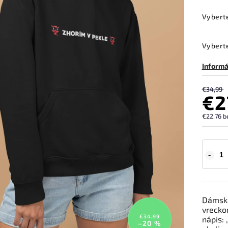
Vybert
Vyberte
Informá
€34,99
€2
€22,76 b
Dámska
vrecko
€34,99
nápis: ,
–20 %