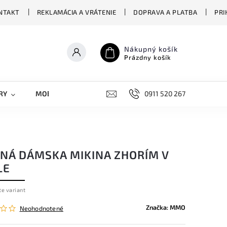
NTAKT
REKLAMÁCIA A VRÁTENIE
DOPRAVA A PLATBA
PRI
Nákupný košík
Prázdny košík
RY
MOBILNÉ KRYTY
DOPLNKY
0911 520 267
STREET OVERS
PNÁ DÁMSKA MIKINA ZHORÍM V
LE
te variant
Značka:
MMO
Neohodnotené