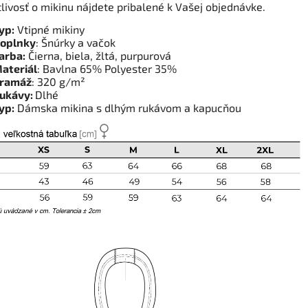
tlivosť o mikinu nájdete pribalené k Vašej objednávke.
yp:
Vtipné mikiny
oplnky
: Šnúrky a vačok
arba:
Čierna, biela, žltá, purpurová
ateriál
: Bavlna 65% Polyester 35%
ramáž
: 320 g/m²
ukávy:
Dlhé
yp:
Dámska mikina s dlhým rukávom a kapucňou