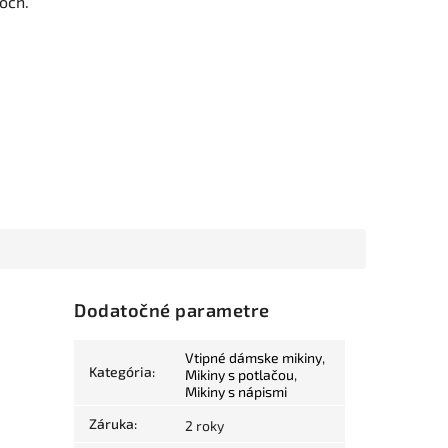
och.
Dodatočné parametre
Vtipné dámske mikiny
,
Kategória
:
Mikiny s potlačou
,
Mikiny s nápismi
Záruka
:
2 roky