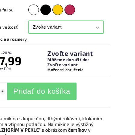
e farbu
 veľkosť
cie a rozmery
Zvoľte variant
–20 %
7,99
Môžeme doručiť do:
Zvoľte variant
ez DPH
Možnosti doručenia
Pridať do košíka
 mikina s kapucňou, dlhými rukávmi, klokaním
m a vtipnou potlačou. Na mikine je výstižný
,
ZHORÍM V
PEKLE"
s obrázkom
čertíkov
v