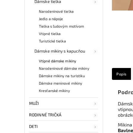
Dámske tielka
Narodeninové tielka
Jedlo a nápoje
Tielka s ľudovým motívom
Vtipné tielka
Turistické tielka
Dámske mikiny s kapucňou
Vtipné dámske mikiny
Narodeninové dámske mikiny
Popis
Dámske mikiny na turistiku
Dámske meninové mikiny
Kresťanské mikiny
Podro
MUŽI
Dámska
vtipnou
obráz
RODINNÉ TRIČKÁ
Mikina
DETI
Bavlne