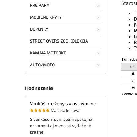
Staros
PRE PÁRY
T
MOBILNÉ KRYTY
D
F
DOPLNKY
M
G
STREET OVERSIZED KOLEKCIA
R
T
KAM NA MOTORKE
AUTO/MOTO
Hodnotenie
Vankúš pre ženy s vlastným menom
Marcela Irchová
S vankúšom som veľmi spokojná,
ornament aj meno sú vytlačené
krásne.