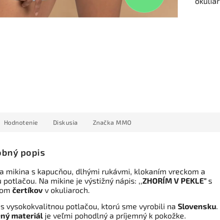
okuliar
Hodnotenie
Diskusia
Značka
MMO
bný popis
 mikina s kapucňou, dlhými rukávmi, klokaním vreckom a
 potlačou. Na mikine je výstižný nápis: ,,
ZHORÍM V
PEKLE"
s
kom
čertíkov
v okuliaroch.
 s vysokokvalitnou potlačou, ktorú sme vyrobili na
Slovensku
.
ný materiál
je veľmi pohodlný a príjemný k pokožke.