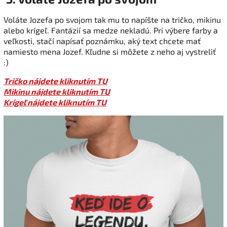
Voláte Jozefa po svojom tak mu to napíšte na tričko, mikinu
alebo krígeľ. Fantázií sa medze nekladú. Pri výbere farby a
veľkosti, stačí napísať poznámku, aký text chcete mať
namiesto mena Jozef. Kľudne si môžete z neho aj vystreliť
:)
Tričko nájdete kliknutím TU
Mikinu nájdete kliknutím TU
Krígeľ nájdete kliknutím TU