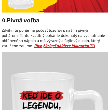
4.Pivná voľba
Zdvihnite pohár na počesť Jozefov s naším pivným
pohárom. Tento kvalitný pohár je dokonalý na vychutnanie
obľúbeného nápoja a má výrazný a štýlový dizajn, ktorý
zaručene zaujme.
Pivný krígeľ nájdete kliknutím TU