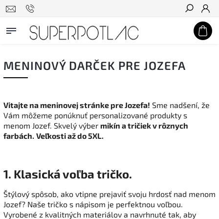
Hľadať
MENINOVÝ DARČEK PRE JOZEFA
Vitajte na meninovej stránke pre Jozefa!
Sme nadšení, že
Vám môžeme ponúknuť personalizované produkty s
menom Jozef
. Skvelý výber
mikín a tričiek v rôznych
farbách.
Veľkosti až do 5XL.
1. Klasická voľba tričko.
Štýlový spôsob, ako vtipne prejaviť svoju hrdosť nad menom
Jozef? Naše tričko s nápisom je perfektnou voľbou.
Vyrobené z kvalitných materiálov a navrhnuté tak, aby