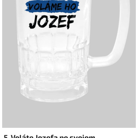
5. Voláte Jozefa po svojom